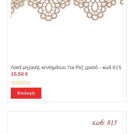
Λασέ μηχανής κεντημάτων 7εκ Ροζ χρυσό – κωδ 815
15,50
€
Β
α
Επιλογή
θ
μ
ο
λ
ο
γ
ή
θ
η
κ
ε