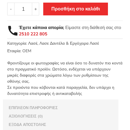
Γωνία
-
+
Προσθήκη στο καλάθι
λασέ
μηχανής
κεντημάτων
Έχετε κάποια απορία;
Είμαστε στη διάθεσή σας στο
7εκ
2510 222 805
Ανθρακί
-
Κατηγορία:
Λασέ, Λασε Δαντέλα & Εργόχειρα Λασέ
κωδ
Εταιρία:
OEM
815
ποσότητα
Φροντίζουμε οι φωτογραφίες να είναι όσο το δυνατόν πιο κοντά
στο πραγματικό προϊόν. Ωστόσο, ενδέχεται να υπάρχουν
μικρές διαφορές στα χρώματα λόγω των ρυθμίσεων της
οθόνης σας.
Σε προιόντα που κόβονται κατά παραγγελία, δεν υπάρχει η
δυνατότητα επιστροφής ή αντικαταβολής
ΕΠΙΠΛΈΟΝ ΠΛΗΡΟΦΟΡΊΕΣ
ΑΞΙΟΛΟΓΉΣΕΙΣ (0)
ΈΞΟΔΑ ΑΠΟΣΤΟΛΉΣ