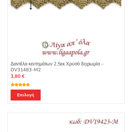
Δαντέλα κεντημάτων 2,5εκ Χρυσό διχρωμία –
DV31483-M2
3,80
€
Βαθμολογή
θηκε με
5.00
Επιλογή
από 5