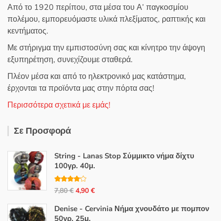
Από το 1920 περίπου, στα μέσα του Α’ παγκοσμίου
πολέμου, εμπορευόμαστε υλικά πλεξίματος, ραπτικής και
κεντήματος.
Με στήριγμα την εμπιστοσύνη σας και κίνητρο την άψογη
εξυπηρέτηση, συνεχίζουμε σταθερά.
Πλέον μέσα και από το ηλεκτρονικό μας κατάστημα,
έρχονται τα προϊόντα μας στην πόρτα σας!
Περισσότερα σχετικά με εμάς!
Σε Προσφορά
String - Lanas Stop Σύμμικτο νήμα δίχτυ
100γρ. 40μ.
Βαθμολο
Original
Η
7,80
€
4,90
€
γήθηκε με
4.00
από
price
τρέχουσα
5
Denise - Cervinia Νήμα χνουδάτο με πομπον
was:
τιμή
50γρ. 25μ.