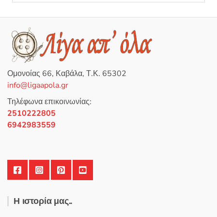
ο
λ
ο
γ
ή
θ
η
κ
ε
μ
ε
0
Ομονοίας 66, Καβάλα, Τ.Κ. 65302
α
π
info@ligaapola.gr
ό
5
Τηλέφωνα επικοινωνίας:
2510222805
6942983559
Η ιστορία μας..