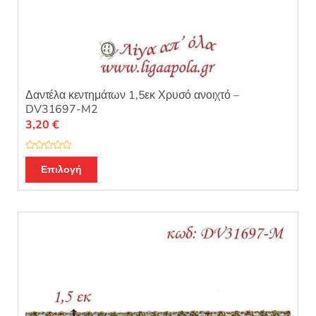
Δαντέλα κεντημάτων 1,5εκ Χρυσό ανοιχτό –
DV31697-M2
3,20
€
Β
α
Επιλογή
θ
μ
ο
λ
ο
γ
ή
θ
η
κ
ε
μ
ε
0
α
π
ό