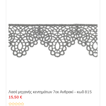
μ
ε
0
α
π
ό
5
Λασέ μηχανής κεντημάτων 7εκ Ανθρακί – κωδ 815
15,50
€