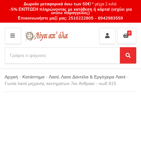
Δωρεάν μεταφορικά άνω των 50€!
* μέχρι 2 κιλά.
-5% ΕΚΠΤΩΣΗ πληρώνοντας με κατάθεση ή κάρτα! (ισχύει για
online παραγγελίες)
Επικοινωνήστε μαζί μας:
2510222805
-
6942983559
0
M
E
S
N
e
S
Category
U
a
e
name
a
r
r
Αρχική
-
Κατάστημα
-
Λασέ, Λασε Δαντέλα & Εργόχειρα Λασέ
-
c
c
Γωνία λασέ μηχανής κεντημάτων 7εκ Ανθρακί – κωδ 815
h
h
p
r
o
d
u
c
t
s