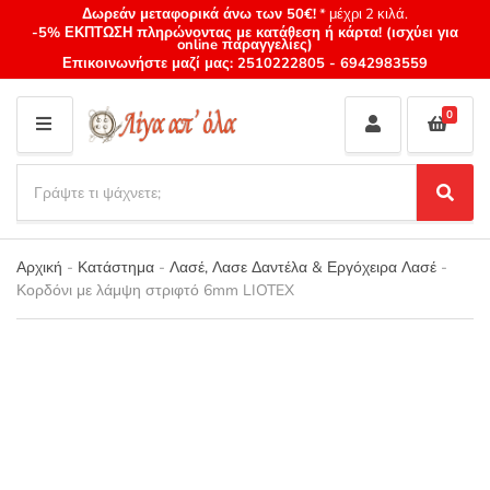
Δωρεάν μεταφορικά άνω των 50€!
* μέχρι 2 κιλά.
-5% ΕΚΠΤΩΣΗ πληρώνοντας με κατάθεση ή κάρτα! (ισχύει για
online παραγγελίες)
Επικοινωνήστε μαζί μας:
2510222805
-
6942983559
0
M
E
S
N
e
S
Category
U
a
e
name
a
r
r
Αρχική
-
Κατάστημα
-
Λασέ, Λασε Δαντέλα & Εργόχειρα Λασέ
-
c
c
Κορδόνι με λάμψη στριφτό 6mm LIOTEX
h
h
p
r
o
d
u
c
t
s