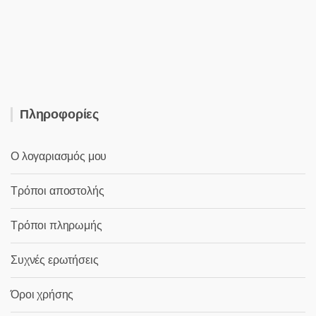
was:
τιμή
5,80 €.
είναι:
2,00 €.
Πληροφορίες
Ο λογαριασμός μου
Τρόποι αποστολής
Τρόποι πληρωμής
Συχνές ερωτήσεις
Όροι χρήσης