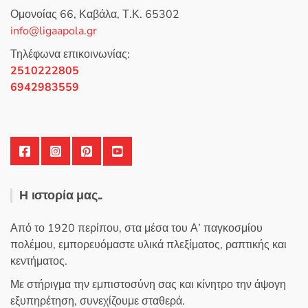
0
Ομονοίας 66, Καβάλα, Τ.Κ. 65302
α
π
info@ligaapola.gr
ό
5
Τηλέφωνα επικοινωνίας:
2510222805
6942983559
Η ιστορία μας..
Από το 1920 περίπου, στα μέσα του Α’ παγκοσμίου
πολέμου, εμπορευόμαστε υλικά πλεξίματος, ραπτικής και
κεντήματος.
Με στήριγμα την εμπιστοσύνη σας και κίνητρο την άψογη
εξυπηρέτηση, συνεχίζουμε σταθερά.