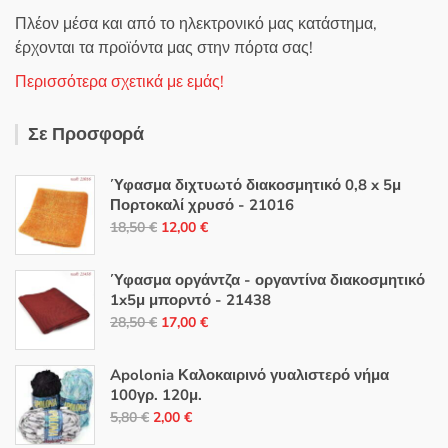
Πλέον μέσα και από το ηλεκτρονικό μας κατάστημα,
έρχονται τα προϊόντα μας στην πόρτα σας!
Περισσότερα σχετικά με εμάς!
Σε Προσφορά
Ύφασμα διχτυωτό διακοσμητικό 0,8 x 5μ
Πορτοκαλί χρυσό - 21016
Original
Η
18,50
€
12,00
€
price
τρέχουσα
was:
τιμή
Ύφασμα οργάντζα - οργαντίνα διακοσμητικό
18,50 €.
είναι:
1x5μ μπορντό - 21438
Original
Η
12,00 €.
28,50
€
17,00
€
price
τρέχουσα
was:
τιμή
Apolonia Καλοκαιρινό γυαλιστερό νήμα
28,50 €.
είναι:
100γρ. 120μ.
Original
Η
17,00 €.
5,80
€
2,00
€
price
τρέχουσα