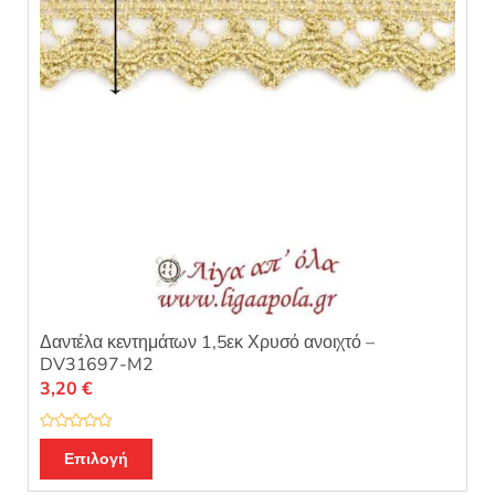
Δαντέλα κεντημάτων 1,5εκ Χρυσό ανοιχτό –
DV31697-M2
3,20
€
Β
α
Επιλογή
θ
μ
ο