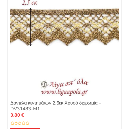
α
π
ό
5
Δαντέλα κεντημάτων 2,5εκ Χρυσό διχρωμία –
DV31483-M1
3,80
€
Β