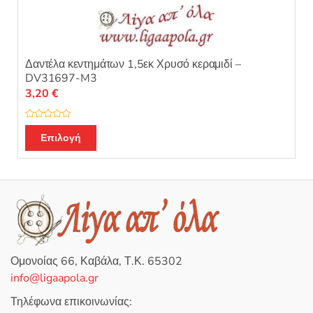
Δαντέλα κεντημάτων 1,5εκ Χρυσό κεραμιδί –
DV31697-M3
3,20
€
Β
α
Επιλογή
θ
μ
ο
λ
ο
γ
ή
θ
η
κ
ε
μ
ε
0
Ομονοίας 66, Καβάλα, Τ.Κ. 65302
α
π
info@ligaapola.gr
ό
5
Τηλέφωνα επικοινωνίας: