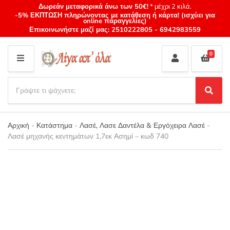
Δωρεάν μεταφορικά άνω των 50€!
* μέχρι 2 κιλά.
-5% ΕΚΠΤΩΣΗ πληρώνοντας με κατάθεση ή κάρτα! (ισχύει για
online παραγγελίες)
Επικοινωνήστε μαζί μας:
2510222805
-
6942983559
0
M
E
S
N
e
S
Category
U
a
e
name
a
r
r
Αρχική
-
Κατάστημα
-
Λασέ, Λασε Δαντέλα & Εργόχειρα Λασέ
-
c
c
Λασέ μηχανής κεντημάτων 1,7εκ Ασημί – κωδ 740
h
h
p
r
o
d
u
c
t
s