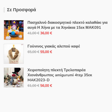
Σε Προσφορά
Πασχαλινό διακοσμητικό πλεκτό καλαθάκι για
αυγά Η Χήνα με τα Χηνάκια 15εκ ΜΑΚ091
Original
Η
41,00
€
36,00
€
price
τρέχουσα
was:
τιμή
Γούνινος γιακάς αλεπού καφέ
41,00 €.
είναι:
Original
Η
65,00
€
55,00
€
36,00 €.
price
τρέχουσα
was:
τιμή
65,00 €.
είναι:
Χειροποίητη πλεκτή Τρελοπαρέα
Χιονάνθρωπος amigurumi 4τεμ 35εκ
55,00 €.
MAK2023-D
Original
Η
61,00
€
56,00
€
price
τρέχουσα
was:
τιμή
61,00 €.
είναι:
56,00 €.