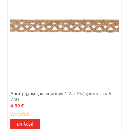
5
Λασέ μηχανής κεντημάτων 1,7εκ Ροζ χρυσό – κωδ
740
4,60
€
Β
α
Επιλογή
θ