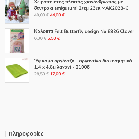
Χειροποίητος πλεκτός χιονάνθρωπος με
δεντράκι amigurumi 2τεμ 23εκ MAK2023-C
Original
Η
49,00
€
44,00
€
price
τρέχουσα
was:
τιμή
Καλούπι Felt Butterfly design No 8926 Clover
49,00 €.
είναι:
Original
Η
6,00
€
5,50
€
44,00 €.
price
τρέχουσα
was:
τιμή
6,00 €.
είναι:
Ύφασμα οργάντζα - οργαντίνα διακοσμητικό
1,4 x 4,8μ λαχανί - 21006
5,50 €.
Original
Η
28,50
€
17,00
€
price
τρέχουσα
was:
τιμή
28,50 €.
είναι:
17,00 €.
Πληροφορίες