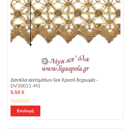
Δαντέλα κεντημάτων 6εκ Χρυσό διχρωμία –
DV30011-M1
5,50
€
Β
α
Επιλογή
θ
μ
ο
λ
ο
γ