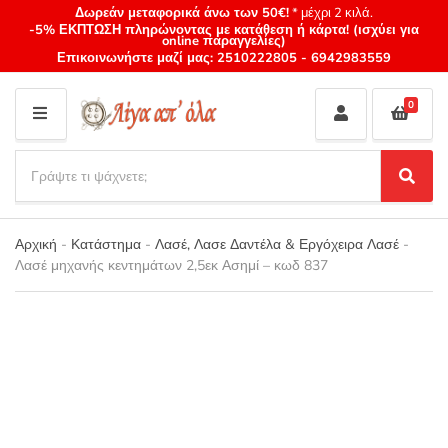
Δωρεάν μεταφορικά άνω των 50€!
* μέχρι 2 κιλά.
-5% ΕΚΠΤΩΣΗ πληρώνοντας με κατάθεση ή κάρτα! (ισχύει για
online παραγγελίες)
Επικοινωνήστε μαζί μας:
2510222805
-
6942983559
0
M
E
S
N
e
S
Category
U
a
e
name
a
r
r
Αρχική
-
Κατάστημα
-
Λασέ, Λασε Δαντέλα & Εργόχειρα Λασέ
-
c
c
Λασέ μηχανής κεντημάτων 2,5εκ Ασημί – κωδ 837
h
h
p
r
o
d
u
c
t
s