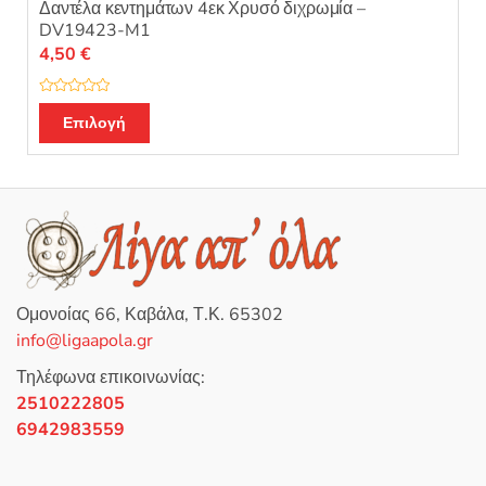
Δαντέλα κεντημάτων 4εκ Χρυσό διχρωμία –
DV19423-M1
4,50
€
Β
α
Επιλογή
θ
μ
ο
λ
ο
γ
ή
θ
η
κ
ε
μ
ε
0
Ομονοίας 66, Καβάλα, Τ.Κ. 65302
α
π
info@ligaapola.gr
ό
5
Τηλέφωνα επικοινωνίας:
2510222805
6942983559