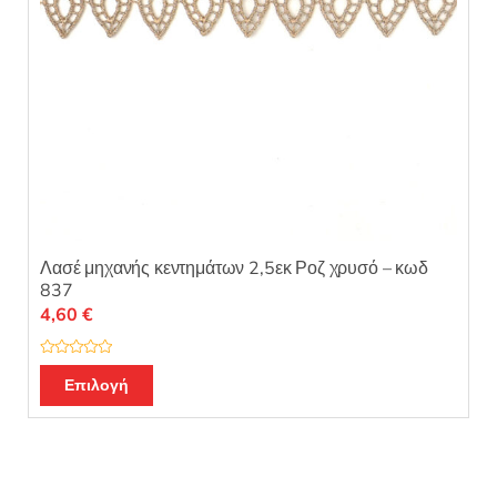
Λασέ μηχανής κεντημάτων 2,5εκ Ροζ χρυσό – κωδ
837
4,60
€
Β
α
Επιλογή
θ
μ
ο
λ
ο
γ
ή
θ