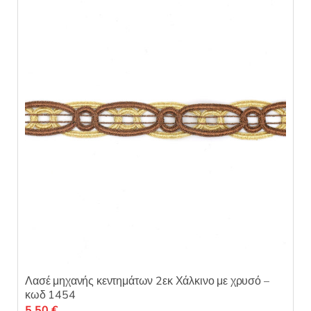
ε
μ
ε
0
α
π
ό
5
Λασέ μηχανής κεντημάτων 2εκ Χάλκινο με χρυσό –
κωδ 1454
5,50
€