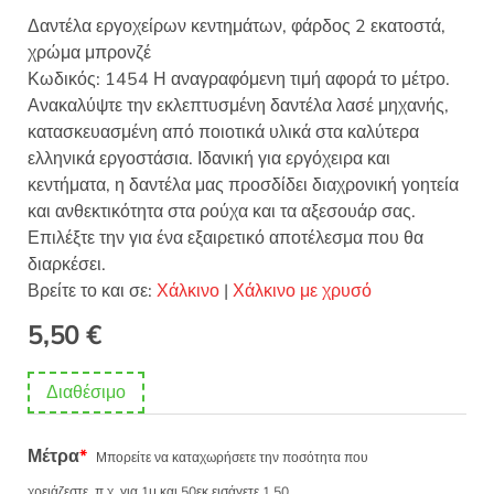
Δαντέλα εργοχείρων κεντημάτων, φάρδος 2 εκατοστά,
χρώμα μπρονζέ
Κωδικός: 1454 Η αναγραφόμενη τιμή αφορά το μέτρο.
Ανακαλύψτε την εκλεπτυσμένη δαντέλα λασέ μηχανής,
κατασκευασμένη από ποιοτικά υλικά στα καλύτερα
ελληνικά εργοστάσια. Ιδανική για εργόχειρα και
κεντήματα, η δαντέλα μας προσδίδει διαχρονική γοητεία
και ανθεκτικότητα στα ρούχα και τα αξεσουάρ σας.
Επιλέξτε την για ένα εξαιρετικό αποτέλεσμα που θα
διαρκέσει.
Βρείτε το και σε:
Χάλκινο
|
Χάλκινο με χρυσό
5,50
€
Διαθέσιμο
Μέτρα
*
Μπορείτε να καταχωρήσετε την ποσότητα που
χρειάζεστε, π.χ. για 1μ και 50εκ εισάγετε 1.50.