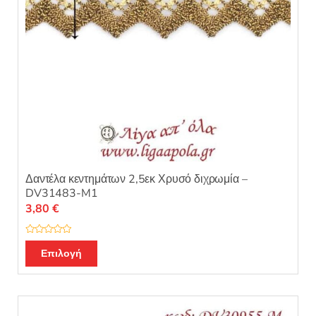
Δαντέλα κεντημάτων 2,5εκ Χρυσό διχρωμία –
DV31483-M1
3,80
€
Β
α
Επιλογή
θ
μ
ο
λ
ο
γ
ή