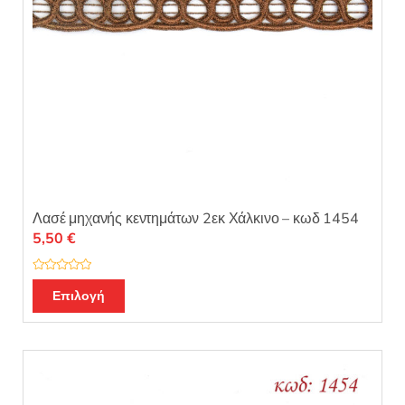
Λασέ μηχανής κεντημάτων 2εκ Χάλκινο – κωδ 1454
5,50
€
Β
α
Επιλογή
θ
μ
ο
λ
ο
γ
ή
θ
η
κ