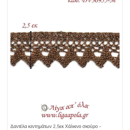
θ
η
κ
ε
μ
ε
0
α
π
ό
5
Δαντέλα κεντημάτων 2,5εκ Χάλκινο σκούρο –