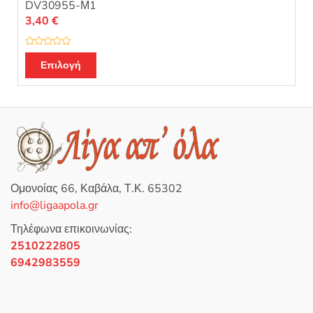
DV30955-Μ1
3,40
€
Β
α
Επιλογή
θ
μ
ο
λ
ο
γ
ή
θ
η
κ
ε
μ
ε
0
Ομονοίας 66, Καβάλα, Τ.Κ. 65302
α
π
info@ligaapola.gr
ό
5
Τηλέφωνα επικοινωνίας:
2510222805
6942983559