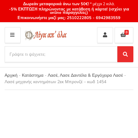
Δωρεάν μεταφορικά άνω των 50€!
* μέχρι 2 κιλά.
-5% ΕΚΠΤΩΣΗ πληρώνοντας με κατάθεση ή κάρτα! (ισχύει για
online παραγγελίες)
Επικοινωνήστε μαζί μας:
2510222805
-
6942983559
0
M
E
S
N
e
S
Category
U
a
e
name
a
r
r
Αρχική
-
Κατάστημα
-
Λασέ, Λασε Δαντέλα & Εργόχειρα Λασέ
-
c
c
Λασέ μηχανής κεντημάτων 2εκ Μπρονζέ – κωδ 1454
h
h
p
r
o
d
u
c
t
s