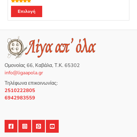
Βαθμολογή
θηκε με
5.00
Επιλογή
από 5
Ομονοίας 66, Καβάλα, Τ.Κ. 65302
info@ligaapola.gr
Τηλέφωνα επικοινωνίας:
2510222805
6942983559