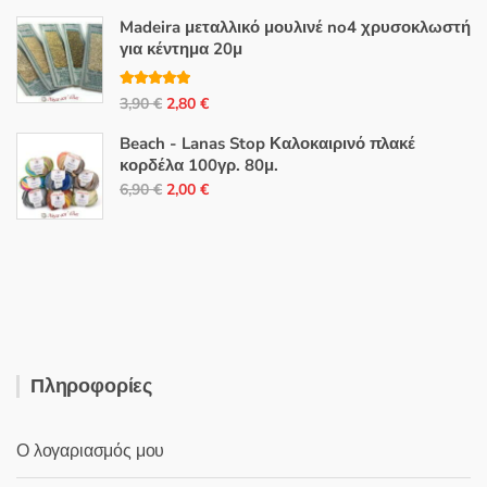
was:
τιμή
Madeira μεταλλικό μουλινέ no4 χρυσοκλωστή
28,50 €.
είναι:
για κέντημα 20μ
17,00 €.
Βαθμολογή
Original
Η
3,90
€
2,80
€
θηκε με
5.00
από 5
price
τρέχουσα
Beach - Lanas Stop Καλοκαιρινό πλακέ
was:
τιμή
κορδέλα 100γρ. 80μ.
3,90 €.
είναι:
Original
Η
6,90
€
2,00
€
2,80 €.
price
τρέχουσα
was:
τιμή
6,90 €.
είναι:
2,00 €.
Πληροφορίες
Ο λογαριασμός μου