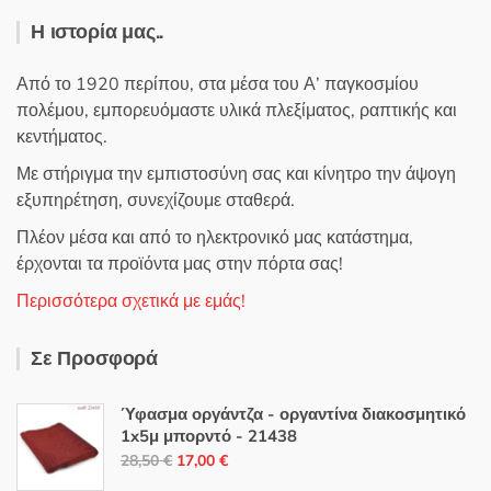
Η ιστορία μας..
Από το 1920 περίπου, στα μέσα του Α’ παγκοσμίου
πολέμου, εμπορευόμαστε υλικά πλεξίματος, ραπτικής και
κεντήματος.
Με στήριγμα την εμπιστοσύνη σας και κίνητρο την άψογη
εξυπηρέτηση, συνεχίζουμε σταθερά.
Πλέον μέσα και από το ηλεκτρονικό μας κατάστημα,
έρχονται τα προϊόντα μας στην πόρτα σας!
Περισσότερα σχετικά με εμάς!
Σε Προσφορά
Ύφασμα οργάντζα - οργαντίνα διακοσμητικό
1x5μ μπορντό - 21438
Original
Η
28,50
€
17,00
€
price
τρέχουσα