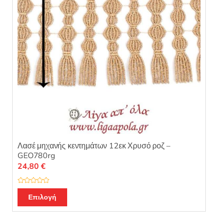
Λασέ μηχανής κεντημάτων 12εκ Χρυσό ροζ –
GEO780rg
24,80
€
Β
α
Επιλογή
θ
μ
ο
λ