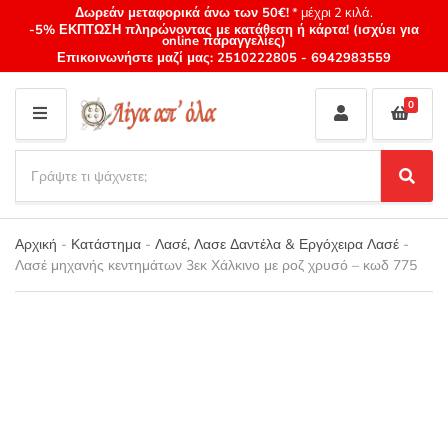
Δωρεάν μεταφορικά άνω των 50€!
* μέχρι 2 κιλά.
-5% ΕΚΠΤΩΣΗ πληρώνοντας με κατάθεση ή κάρτα! (ισχύει για
online παραγγελίες)
Επικοινωνήστε μαζί μας:
2510222805
-
6942983559
0
M
E
S
N
e
S
Category
U
a
e
name
a
r
r
Αρχική
-
Κατάστημα
-
Λασέ, Λασε Δαντέλα & Εργόχειρα Λασέ
-
c
c
Λασέ μηχανής κεντημάτων 3εκ Χάλκινο με ροζ χρυσό – κωδ 775
h
h
p
r
o
d
u
c
t
s