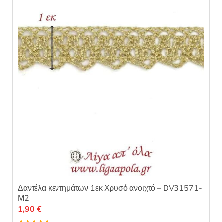
ε
0
α
π
ό
5
Δαντέλα κεντημάτων 1εκ Χρυσό ανοιχτό – DV31571-
Μ2
1,90
€