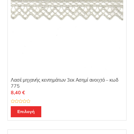
Λασέ μηχανής κεντημάτων 3εκ Ασημί ανοιχτό – κωδ
775
8,40
€
Β
α
Επιλογή
θ
μ
ο
λ
ο
γ