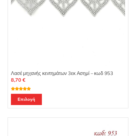
Λασέ μηχανής κεντημάτων 3εκ Ασημί – κωδ 953
8,70
€
Βαθμολογή
θηκε με
5.00
Επιλογή
από 5