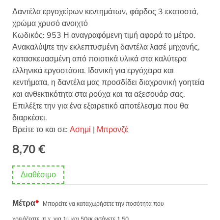
Δαντέλα εργοχείρων κεντημάτων, φάρδος 3 εκατοστά,
χρώμα χρυσό ανοιχτό
Κωδικός: 953 Η αναγραφόμενη τιμή αφορά το μέτρο.
Ανακαλύψτε την εκλεπτυσμένη δαντέλα λασέ μηχανής,
κατασκευασμένη από ποιοτικά υλικά στα καλύτερα
ελληνικά εργοστάσια. Ιδανική για εργόχειρα και
κεντήματα, η δαντέλα μας προσδίδει διαχρονική γοητεία
και ανθεκτικότητα στα ρούχα και τα αξεσουάρ σας.
Επιλέξτε την για ένα εξαιρετικό αποτέλεσμα που θα
διαρκέσει.
Βρείτε το και σε:
Ασημί
|
Μπρονζέ
8,70
€
Διαθέσιμο
Μέτρα
*
Μπορείτε να καταχωρήσετε την ποσότητα που
χρειάζεστε, π.χ. για 1μ και 50εκ εισάγετε 1.50.