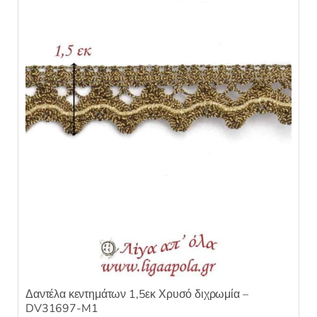
κ
ε
μ
ε
0
α
π
ό
5
Δαντέλα κεντημάτων 1,5εκ Χρυσό διχρωμία –
DV31697-M1