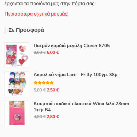
έρχονται τα προϊόντα μας στην πόρτα σας!
Περισσότερα σχετικά με εμάς!
Σε Προσφορά
Πατρόν καρδιά μεγάλη Clover 8705
Original
Η
8,00
€
6,00
€
price
τρέχουσα
was:
τιμή
8,00 €.
είναι:
Ακρυλικό νήμα Lace - Frilly 100γρ. 38μ.
6,00 €.
Βαθμολογή
Original
Η
5,80
€
2,50
€
θηκε με
5.00
από 5
price
τρέχουσα
Κουμπιά παιδικά πλαστικά Winx λιλά 28mm
was:
τιμή
1τεμ Β4
5,80 €.
είναι:
Original
Η
4,80
€
2,80
€
2,50 €.
price
τρέχουσα
was:
τιμή