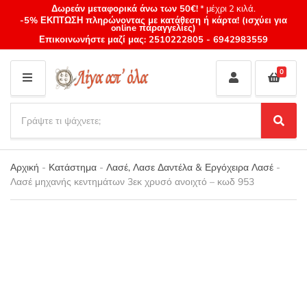
Δωρεάν μεταφορικά άνω των 50€!
* μέχρι 2 κιλά.
-5% ΕΚΠΤΩΣΗ πληρώνοντας με κατάθεση ή κάρτα! (ισχύει για
online παραγγελίες)
Επικοινωνήστε μαζί μας:
2510222805
-
6942983559
0
M
E
S
N
e
S
Category
U
a
e
name
a
r
r
Αρχική
-
Κατάστημα
-
Λασέ, Λασε Δαντέλα & Εργόχειρα Λασέ
-
c
c
Λασέ μηχανής κεντημάτων 3εκ χρυσό ανοιχτό – κωδ 953
h
h
p
r
o
d
u
c
t
s