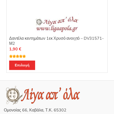
Δαντέλα κεντημάτων 1εκ Χρυσό ανοιχτό – DV31571-
Μ2
1,90
€
Βαθμολογή
θηκε με
5.00
Επιλογή
από 5
Ομονοίας 66, Καβάλα, Τ.Κ. 65302