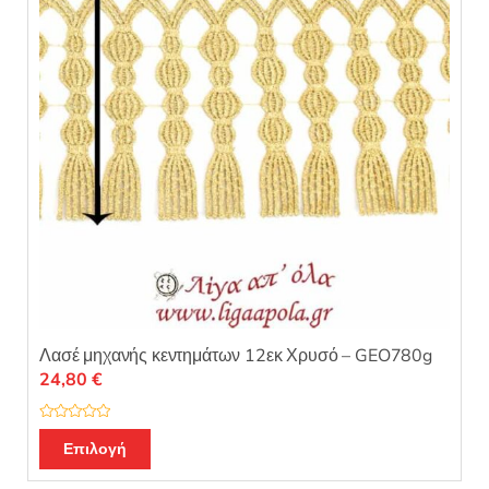
5
Λασέ μηχανής κεντημάτων 12εκ Χρυσό – GEO780g
24,80
€
Β
α
Επιλογή
θ
μ
ο