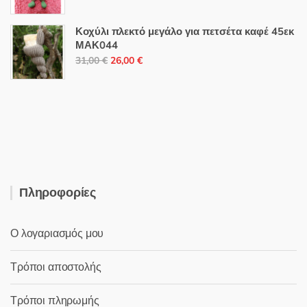
price
τρέχουσα
was:
τιμή
Κοχύλι πλεκτό μεγάλο για πετσέτα καφέ 45εκ
27,00 €.
είναι:
ΜΑΚ044
Original
Η
22,00 €.
31,00
€
26,00
€
price
τρέχουσα
was:
τιμή
31,00 €.
είναι:
26,00 €.
Πληροφορίες
Ο λογαριασμός μου
Τρόποι αποστολής
Τρόποι πληρωμής