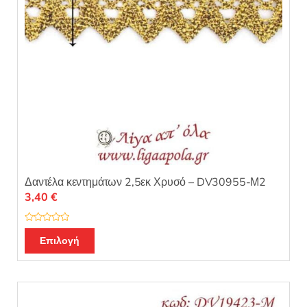
Δαντέλα κεντημάτων 2,5εκ Χρυσό – DV30955-Μ2
3,40
€
Β
α
Επιλογή
θ
μ
ο
λ
ο
γ
ή
θ