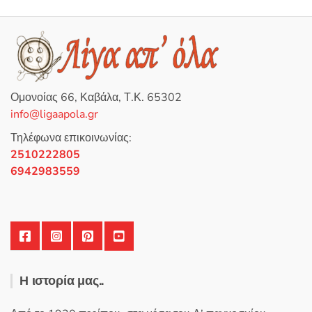
λ
ο
γ
ή
θ
η
κ
ε
μ
ε
0
Ομονοίας 66, Καβάλα, Τ.Κ. 65302
α
π
info@ligaapola.gr
ό
5
Τηλέφωνα επικοινωνίας:
2510222805
6942983559
Η ιστορία μας..