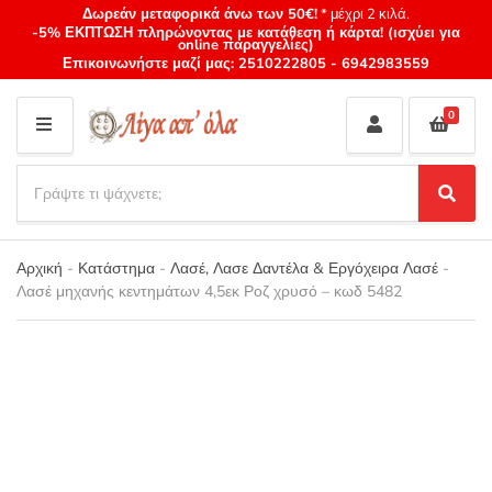
Δωρεάν μεταφορικά άνω των 50€!
* μέχρι 2 κιλά.
-5% ΕΚΠΤΩΣΗ πληρώνοντας με κατάθεση ή κάρτα! (ισχύει για
online παραγγελίες)
Επικοινωνήστε μαζί μας:
2510222805
-
6942983559
0
M
E
S
N
e
S
Category
U
a
e
name
a
r
r
Αρχική
-
Κατάστημα
-
Λασέ, Λασε Δαντέλα & Εργόχειρα Λασέ
-
c
c
Λασέ μηχανής κεντημάτων 4,5εκ Ροζ χρυσό – κωδ 5482
h
h
p
r
o
d
u
c
t
s