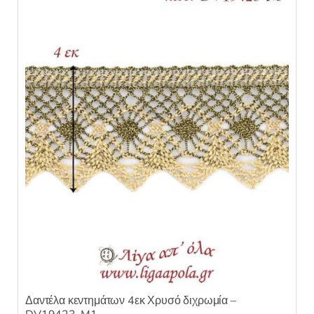
η
κ
ε
μ
ε
0
α
π
ό
5
Δαντέλα κεντημάτων 4εκ Χρυσό διχρωμία –