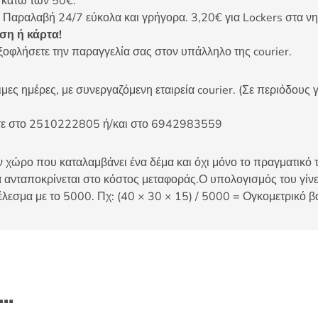
ς κάτω των 50€.
 Παραλαβή 24/7 εύκολα και γρήγορα. 3,20€ για Lockers στα νη
η ή κάρτα!
ξοφλήσετε την παραγγελία σας στον υπάλληλο της courier.
ες ημέρες, με συνεργαζόμενη εταιρεία courier. (Σε περιόδους γ
είτε στο 2510222805 ή/και στο 6942983559
 χώρο που καταλαμβάνει ένα δέμα και όχι μόνο το πραγματικό τ
 ανταποκρίνεται στο κόστος μεταφοράς.Ο υπολογισμός του γίνετ
έλεσμα με το 5000. Πχ: (40 × 30 × 15) / 5000 = Ογκομετρικό β
ι…