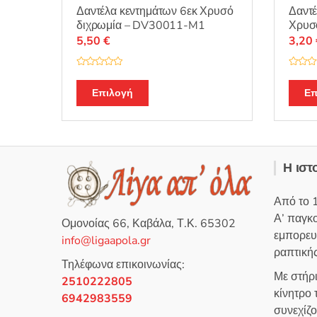
Δαντέλα κεντημάτων 6εκ Χρυσό
Δαντέ
διχρωμία – DV30011-M1
Χρυσ
5,50
€
3,20
Β
Β
α
α
θ
θ
Επιλογή
Επ
μ
μ
ο
ο
λ
λ
ο
ο
γ
γ
ή
ή
θ
θ
η
η
Η ιστ
κ
κ
ε
ε
μ
μ
ε
ε
Από το 
0
0
α
α
Α’ παγκ
π
π
Ομονοίας 66, Καβάλα, Τ.Κ. 65302
ό
ό
εμπορευ
5
5
info@ligaapola.gr
ραπτικής
Τηλέφωνα επικοινωνίας:
Με στήρ
2510222805
κίνητρο
6942983559
συνεχίζ