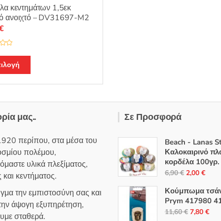
λα κεντημάτων 1,5εκ
ό ανοιχτό – DV31697-M2
€
ιλογή
ορία μας..
Σε Προσφορά
1920 περίπου, στα μέσα του
Beach - Lanas S
οσμίου πολέμου,
Καλοκαιρινό πλ
κορδέλα 100γρ.
όμαστε υλικά πλεξίματος,
Original
Η
6,90
€
2,00
€
 και κεντήματος.
price
τρέ
Κούμπωμα τσά
ιγμα την εμπιστοσύνη σας και
was:
τιμή
Prym 417980 4
 την άψογη εξυπηρέτηση,
6,90 €.
είναι
Original
Η
11,60
€
7,80
€
ουμε σταθερά.
2,00