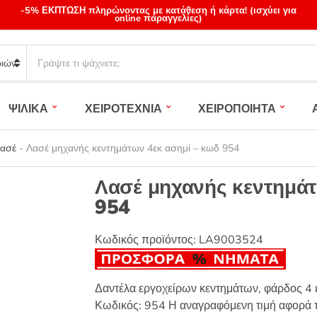
-5% ΕΚΠΤΩΣΗ πληρώνοντας με κατάθεση ή κάρτα! (ισχύει για
online παραγγελίες)
S
e
a
r
ΨΙΛΙΚΑ
ΧΕΙΡΟΤΕΧΝΙΑ
ΧΕΙΡΟΠΟΙΗΤΑ
c
h
p
Λασέ
-
Λασέ μηχανής κεντημάτων 4εκ ασημί – κωδ 954
r
o
Λασέ μηχανής κεντημάτ
d
954
u
c
t
Κωδικός προϊόντος:
LA9003524
s
:
Δαντέλα εργοχείρων κεντημάτων, φάρδος 4 
Κωδικός: 954 Η αναγραφόμενη τιμή αφορά τ