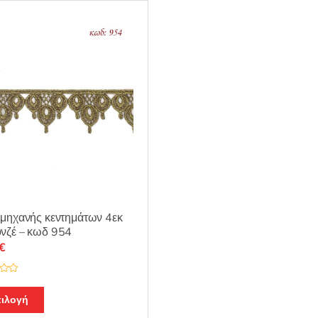
μηχανής κεντημάτων 4εκ
νζέ – κωδ 954
€
ιλογή