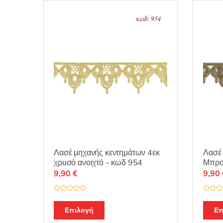
Λασέ μηχανής κεντημάτων 4εκ
Λασέ 
χρυσό ανοιχτό – κωδ 954
Μπρο
9,90
€
9,90
Β
Β
α
α
θ
θ
Επιλογή
Επ
μ
μ
ο
ο