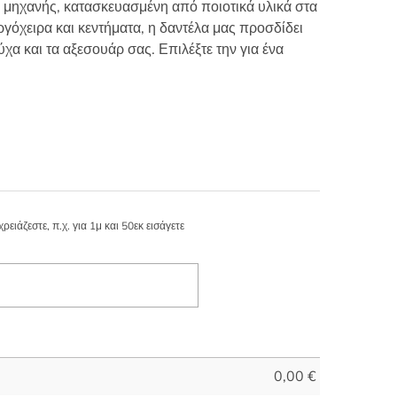
 μηχανής, κατασκευασμένη από ποιοτικά υλικά στα
ργόχειρα και κεντήματα, η δαντέλα μας προσδίδει
ύχα και τα αξεσουάρ σας. Επιλέξτε την για ένα
ιάζεστε, π.χ. για 1μ και 50εκ εισάγετε
0,00
€