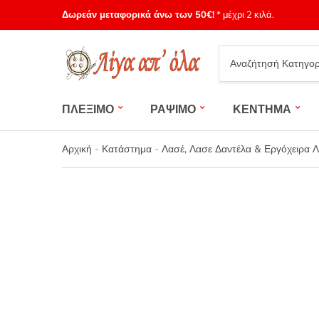
Δωρεάν μεταφορικά άνω των 50€!
* μέχρι 2 κιλά.
Category
name
ΠΛΕΞΙΜΟ
ΡΑΨΙΜΟ
ΚΕΝΤΗΜΑ
Αρχική
-
Κατάστημα
-
Λασέ, Λασε Δαντέλα & Εργόχειρα 