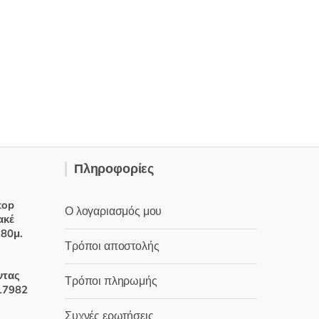
Πληροφορίες
top
Ο λογαριασμός μου
ακέ
 80μ.
Τρόποι αποστολής
χουσα
ντας
Τρόποι πληρωμής
17982
:
Συχνές ερωτήσεις
 €.