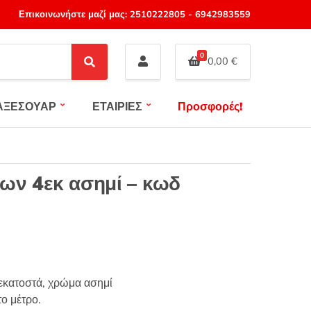
Επικοινωνήστε μαζί μας:
2510222805
-
6942983559
0
0,00
€
S
e
a
ΑΞΕΣΟΥΑΡ
ΕΤΑΙΡΙΕΣ
Προσφορές!
r
c
h
ων 4εκ ασημί – κωδ
εκατοστά, χρώμα ασημί
ο μέτρο.