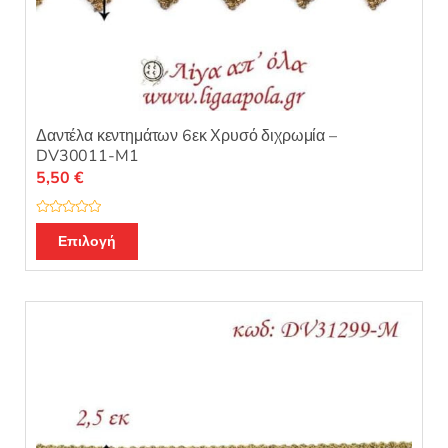
Δαντέλα κεντημάτων 6εκ Χρυσό διχρωμία –
DV30011-M1
5,50
€
Β
α
Επιλογή
θ
μ
ο
λ
ο
γ
ή
θ
η
κ
ε
μ
ε
0
α
π
ό