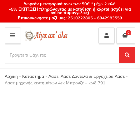
Δωρεάν μεταφορικά άνω των 50€!
* μέχρι 2 κιλά.
-5% ΕΚΠΤΩΣΗ πληρώνοντας με κατάθεση ή κάρτα! (ισχύει για
online παραγγελίες)
Επικοινωνήστε μαζί μας:
2510222805
-
6942983559
0
M
E
S
N
e
S
Category
U
a
e
name
a
r
r
Αρχική
-
Κατάστημα
-
Λασέ, Λασε Δαντέλα & Εργόχειρα Λασέ
-
c
c
Λασέ μηχανής κεντημάτων 4εκ Μπρονζέ – κωδ 791
h
h
p
r
o
d
u
c
t
s