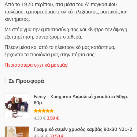
Από το 1920 περίπου, στα μέσα του Α’ παγκοσμίου
πολέμου, εμπορευόμαστε υλικά πλεξίματος, ραπτικής και
κεντήματος.
Με στήριγμα την εμπιστοσύνη σας και κίνητρο την άψογη
εξυπηρέτηση, συνεχίζουμε σταθερά.
Πλέον μέσα και από το ηλεκτρονικό μας κατάστημα,
έρχονται τα προϊόντα μας στην πόρτα σας!
Περισσότερα σχετικά με εμάς!
Σε Προσφορά
Fancy - Kangaroo Ακρυλικό χνουδάτο 50γρ.
60μ.
Βαθμολογή
Original
Η
4,30
€
3,50
€
θηκε με
5.00
από 5
price
τρέχουσα
Γραμμικό σεμέν χρυσός καμβάς 90x30 Ν21-2
was:
τιμή
Original
Η
43,50
€
33,50
€