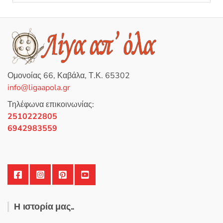
ο
λ
ο
γ
ή
θ
η
κ
ε
μ
ε
0
Ομονοίας 66, Καβάλα, Τ.Κ. 65302
α
π
info@ligaapola.gr
ό
5
Τηλέφωνα επικοινωνίας:
2510222805
6942983559
Η ιστορία μας..