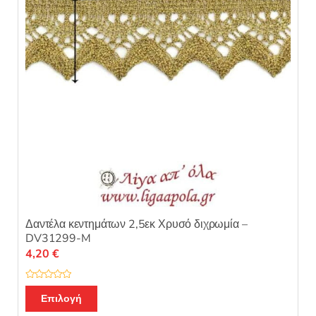
5
Δαντέλα κεντημάτων 2,5εκ Χρυσό διχρωμία –
DV31299-M
4,20
€
Β
α
Επιλογή
θ
μ