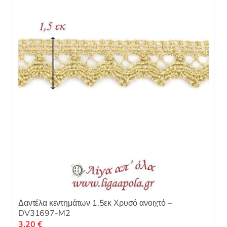
ε
μ
ε
0
α
π
ό
5
Δαντέλα κεντημάτων 1,5εκ Χρυσό ανοιχτό –
DV31697-M2
3,20
€