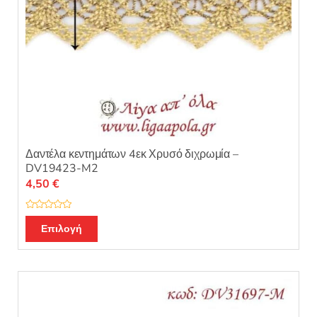
Δαντέλα κεντημάτων 4εκ Χρυσό διχρωμία –
DV19423-M2
4,50
€
Β
α
Επιλογή
θ
μ
ο
λ
ο
γ
ή
θ
η
κ