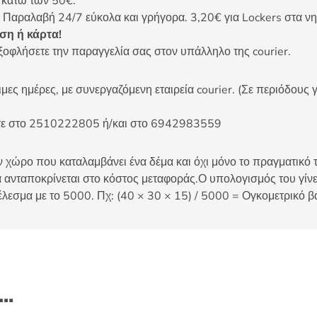
ς κάτω των 50€.
 Παραλαβή 24/7 εύκολα και γρήγορα. 3,20€ για Lockers στα νη
η ή κάρτα!
ξοφλήσετε την παραγγελία σας στον υπάλληλο της courier.
ες ημέρες, με συνεργαζόμενη εταιρεία courier. (Σε περιόδους γ
είτε στο 2510222805 ή/και στο 6942983559
 χώρο που καταλαμβάνει ένα δέμα και όχι μόνο το πραγματικό τ
 ανταποκρίνεται στο κόστος μεταφοράς.Ο υπολογισμός του γίνετ
έλεσμα με το 5000. Πχ: (40 × 30 × 15) / 5000 = Ογκομετρικό β
ι…