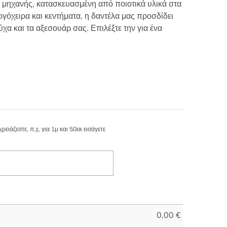
 μηχανής, κατασκευασμένη από ποιοτικά υλικά στα
ργόχειρα και κεντήματα, η δαντέλα μας προσδίδει
ύχα και τα αξεσουάρ σας. Επιλέξτε την για ένα
ιάζεστε, π.χ. για 1μ και 50εκ εισάγετε
0,00
€