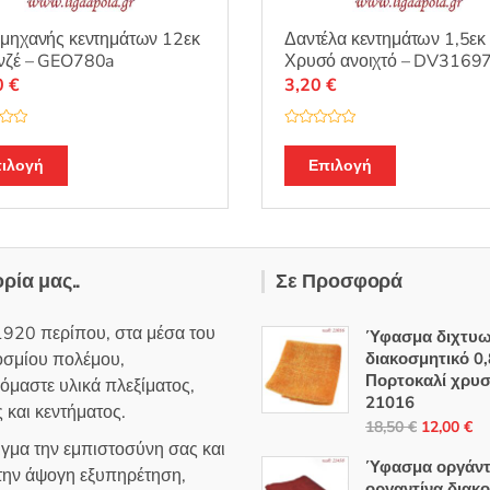
μηχανής κεντημάτων 12εκ
Δαντέλα κεντημάτων 1,5εκ
νζέ – GEO780a
Χρυσό ανοιχτό – DV3169
0
€
3,20
€
Β
α
θ
ιλογή
Επιλογή
μ
ο
λ
ο
γ
ή
θ
η
ορία μας..
Σε Προσφορά
κ
ε
μ
ε
1920 περίπου, στα μέσα του
0
Ύφασμα διχτυ
α
οσμίου πολέμου,
διακοσμητικό 0,
π
ό
Πορτοκαλί χρυσ
όμαστε υλικά πλεξίματος,
5
21016
 και κεντήματος.
Original
Η
18,50
€
12,00
€
ιγμα την εμπιστοσύνη σας και
price
τρ
Ύφασμα οργάντ
 την άψογη εξυπηρέτηση,
was:
τι
οργαντίνα διακ