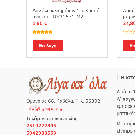
Δαντέλα κεντημάτων 1εκ Χρυσό
Λασέ 
ανοιχτό – DV31571-Μ2
μπρο
1,90
€
24,8
Βαθμολογή
Β
θηκε με
5.00
α
από 5
θ
Επιλογή
Επ
μ
ο
λ
ο
γ
ή
θ
η
Η ιστ
κ
ε
μ
ε
Από το 
0
α
Α’ παγκ
π
Ομονοίας 66, Καβάλα, Τ.Κ. 65302
ό
εμπορευ
5
info@ligaapola.gr
ραπτικής
Τηλέφωνα επικοινωνίας:
Με στήρ
2510222805
κίνητρο
6942983559