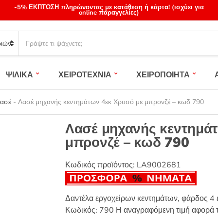
-5% ΕΚΠΤΩΣΗ πληρώνοντας με κατάθεση ή κάρτα! (ισχύει για
online παραγγελίες)
S
e
a
r
ΨΙΛΙΚΑ
ΧΕΙΡΟΤΕΧΝΙΑ
ΧΕΙΡΟΠΟΙΗΤΑ
c
h
p
Λασέ
-
Λασέ μηχανής κεντημάτων 4εκ Χρυσό με μπρονζέ – κωδ 790
r
o
Λασέ μηχανής κεντημάτ
d
μπρονζέ – κωδ 790
u
c
t
Κωδικός προϊόντος:
LA9002681
s
:
Δαντέλα εργοχείρων κεντημάτων, φάρδος 4
Κωδικός: 790 Η αναγραφόμενη τιμή αφορά τ