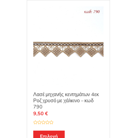
Λασέ μηχανής κεντημάτων 4εκ
Ροζ χρυσό με χάλκινο – κωδ
790
9,50
€
Β
α
θ
Επιλογή