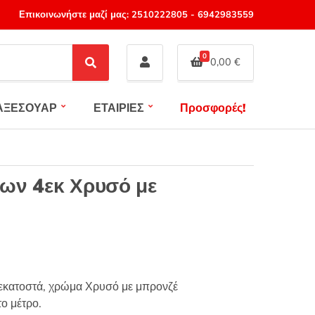
Επικοινωνήστε μαζί μας:
2510222805
-
6942983559
0
0,00
€
S
e
a
ΑΞΕΣΟΥΑΡ
ΕΤΑΙΡΙΕΣ
Προσφορές!
r
c
h
ων 4εκ Χρυσό με
 εκατοστά, χρώμα Χρυσό με μπρονζέ
ο μέτρο.