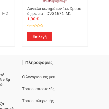
Δαντέλα κεντημάτων 1εκ Χρυσό
7-M2
διχρωμία – DV31571-Μ1
1,90
€
Β
α
θ
Επιλογή
μ
ο
λ
ο
γ
ή
θ
η
Πληροφορίες
κ
ε
μ
ε
0
ωτό
Ο λογαριασμός μου
α
8 x 5μ
π
ό
ό -
5
Τρόποι αποστολής
έχουσα
Τρόποι πληρωμής
ζα -
μή
οσμητικό