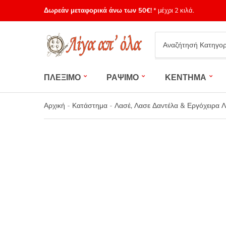
Δωρεάν μεταφορικά άνω των 50€!
* μέχρι 2 κιλά.
Category
name
ΠΛΕΞΙΜΟ
ΡΑΨΙΜΟ
ΚΕΝΤΗΜΑ
Αρχική
-
Κατάστημα
-
Λασέ, Λασε Δαντέλα & Εργόχειρα 