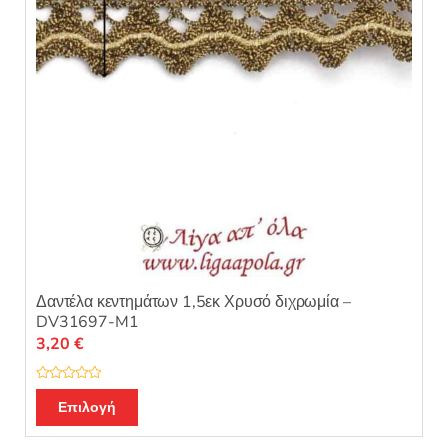
Δαντέλα κεντημάτων 1,5εκ Χρυσό διχρωμία –
DV31697-M1
3,20
€
Β
α
Επιλογή
θ
μ
ο