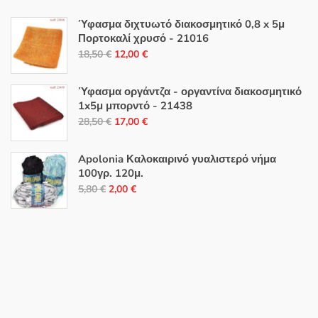
Ύφασμα διχτυωτό διακοσμητικό 0,8 x 5μ
Πορτοκαλί χρυσό - 21016
Original
Η
18,50
€
12,00
€
price
τρέχουσα
was:
τιμή
Ύφασμα οργάντζα - οργαντίνα διακοσμητικό
18,50 €.
είναι:
1x5μ μπορντό - 21438
Original
Η
12,00 €.
28,50
€
17,00
€
price
τρέχουσα
was:
τιμή
Apolonia Καλοκαιρινό γυαλιστερό νήμα
28,50 €.
είναι:
100γρ. 120μ.
Original
Η
17,00 €.
5,80
€
2,00
€
price
τρέχουσα
was:
τιμή
5,80 €.
είναι:
2,00 €.