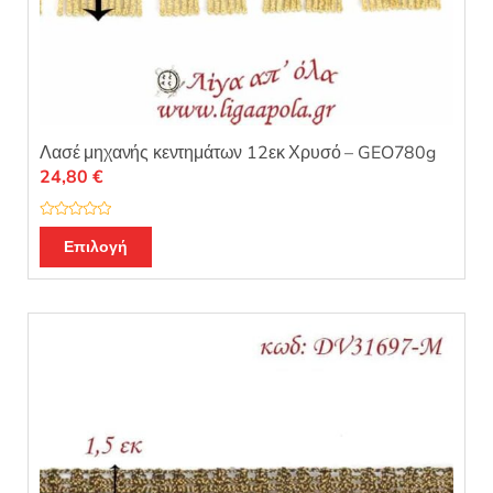
Λασέ μηχανής κεντημάτων 12εκ Χρυσό – GEO780g
24,80
€
Β
α
Επιλογή
θ
μ
ο
λ
ο
γ
ή
θ
η
κ
ε
μ
ε
0
α
π
ό
5