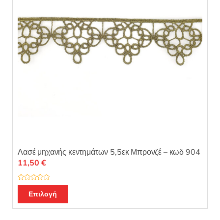
Λασέ μηχανής κεντημάτων 5,5εκ Μπρονζέ – κωδ 904
11,50
€
Β
α
Επιλογή
θ
μ
ο
λ