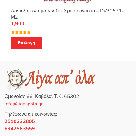
Δαντέλα κεντημάτων 1εκ Χρυσό ανοιχτό – DV31571-
Μ2
1,90
€
Βαθμολογή
θηκε με
5.00
Επιλογή
από 5
Ομονοίας 66, Καβάλα, Τ.Κ. 65302
info@ligaapola.gr
Τηλέφωνα επικοινωνίας:
2510222805
6942983559