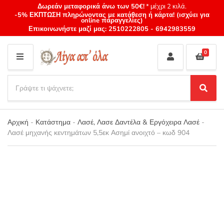
Δωρεάν μεταφορικά άνω των 50€!
* μέχρι 2 κιλά.
-5% ΕΚΠΤΩΣΗ πληρώνοντας με κατάθεση ή κάρτα! (ισχύει για
online παραγγελίες)
Επικοινωνήστε μαζί μας:
2510222805
-
6942983559
0
M
E
S
N
e
S
Category
U
a
e
name
a
r
r
Αρχική
-
Κατάστημα
-
Λασέ, Λασε Δαντέλα & Εργόχειρα Λασέ
-
c
c
Λασέ μηχανής κεντημάτων 5,5εκ Ασημί ανοιχτό – κωδ 904
h
h
p
r
o
d
u
c
t
s