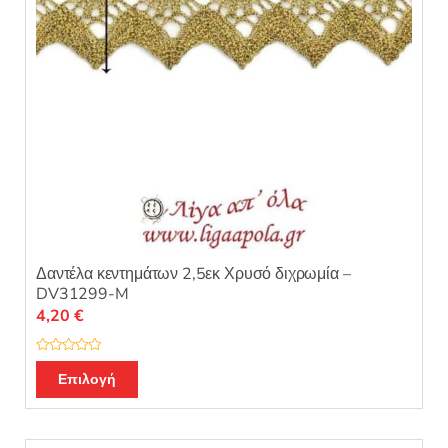
Δαντέλα κεντημάτων 2,5εκ Χρυσό διχρωμία –
DV31299-M
4,20
€
Β
α
Επιλογή
θ
μ
ο
λ
ο
γ