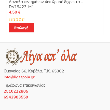
Δαντέλα κεντημάτων 4εκ Χρυσό διχρωμία –
DV19423-M1
4,50
€
Β
α
Επιλογή
θ
μ
ο
λ
ο
γ
ή
θ
η
κ
ε
μ
ε
0
Ομονοίας 66, Καβάλα, Τ.Κ. 65302
α
π
info@ligaapola.gr
ό
5
Τηλέφωνα επικοινωνίας:
2510222805
6942983559