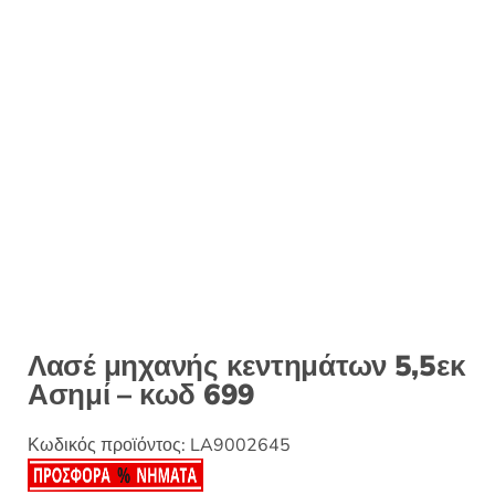
:
Λασέ μηχανής κεντημάτων 5,5εκ
Ασημί – κωδ 699
Κωδικός προϊόντος:
LA9002645