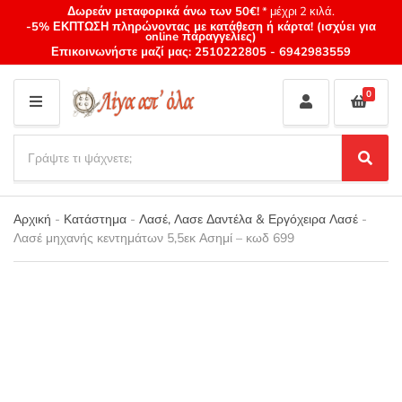
Δωρεάν μεταφορικά άνω των 50€!
* μέχρι 2 κιλά.
-5% ΕΚΠΤΩΣΗ πληρώνοντας με κατάθεση ή κάρτα! (ισχύει για
online παραγγελίες)
Επικοινωνήστε μαζί μας:
2510222805
-
6942983559
0
M
E
S
N
e
S
Category
U
a
e
name
a
r
r
Αρχική
-
Κατάστημα
-
Λασέ, Λασε Δαντέλα & Εργόχειρα Λασέ
-
c
c
Λασέ μηχανής κεντημάτων 5,5εκ Ασημί – κωδ 699
h
h
p
r
o
d
u
c
t
s