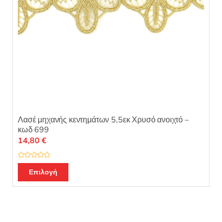
Λασέ μηχανής κεντημάτων 5,5εκ Χρυσό ανοιχτό –
κωδ 699
14,80
€
Β
α
Επιλογή
θ
μ
ο
λ
ο
γ
ή
θ