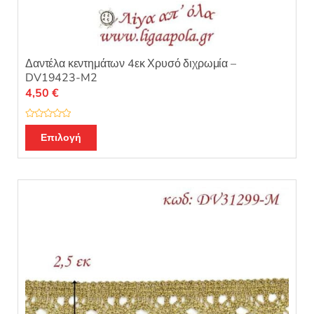
Δαντέλα κεντημάτων 4εκ Χρυσό διχρωμία –
DV19423-M2
4,50
€
Β
α
Επιλογή
θ
μ
ο
λ
ο
γ
ή
θ
η
κ
ε
μ
ε
0
α
π
ό
5