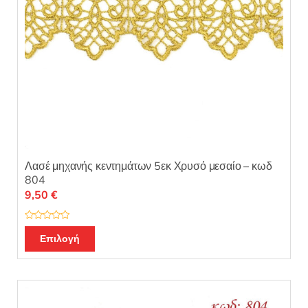
Λασέ μηχανής κεντημάτων 5εκ Χρυσό μεσαίο – κωδ
804
9,50
€
Β
α
Επιλογή
θ
μ
ο
λ
ο
γ
ή
θ