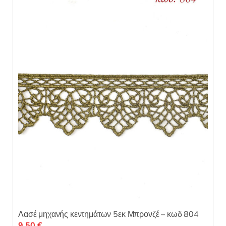
η
κ
ε
μ
ε
0
α
π
ό
5
Λασέ μηχανής κεντημάτων 5εκ Μπρονζέ – κωδ 804
9,50
€