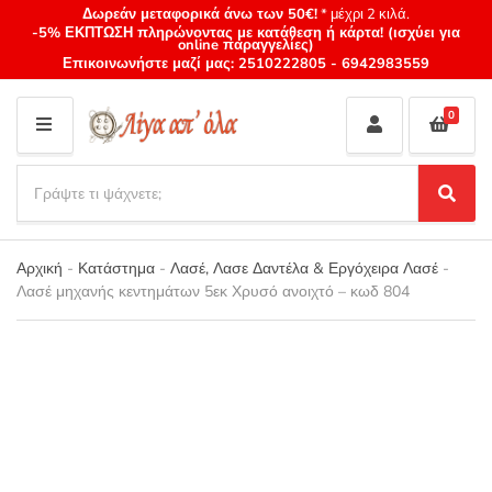
Δωρεάν μεταφορικά άνω των 50€!
* μέχρι 2 κιλά.
-5% ΕΚΠΤΩΣΗ πληρώνοντας με κατάθεση ή κάρτα! (ισχύει για
online παραγγελίες)
Επικοινωνήστε μαζί μας:
2510222805
-
6942983559
0
M
E
S
N
e
S
Category
U
a
e
name
a
r
r
Αρχική
-
Κατάστημα
-
Λασέ, Λασε Δαντέλα & Εργόχειρα Λασέ
-
c
c
Λασέ μηχανής κεντημάτων 5εκ Χρυσό ανοιχτό – κωδ 804
h
h
p
r
o
d
u
c
t
s