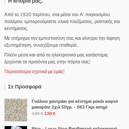
Η ιστορία μας..
Από το 1920 περίπου, στα μέσα του Α’ παγκοσμίου
πολέμου, εμπορευόμαστε υλικά πλεξίματος, ραπτικής και
κεντήματος.
Με στήριγμα την εμπιστοσύνη σας και κίνητρο την άψογη
εξυπηρέτηση, συνεχίζουμε σταθερά.
Πλέον μέσα και από το ηλεκτρονικό μας κατάστημα,
έρχονται τα προϊόντα μας στην πόρτα σας!
Περισσότερα σχετικά με εμάς!
Σε Προσφορά
Γυάλινο χαντράκι για κέντημα ροκάι κοφτό
μακαρόνι 2χιλ 50γρ. - 063 Γκρι ασημί
Original
Η
3,50
€
2,50
€
price
τρέχουσα
was:
τιμή
Rhin - Lanas Stop Βαμβακερό καλοκαιρινό