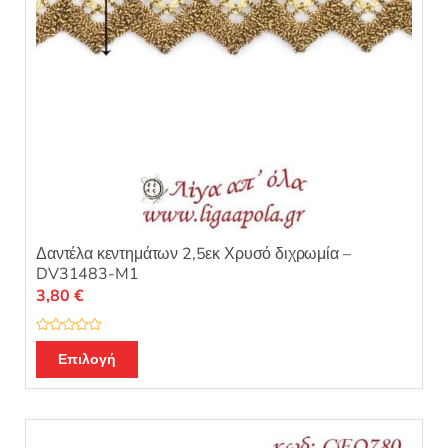
Δαντέλα κεντημάτων 2,5εκ Χρυσό διχρωμία –
DV31483-M1
3,80
€
Β
α
Επιλογή
θ
μ
ο
λ
ο
γ
ή