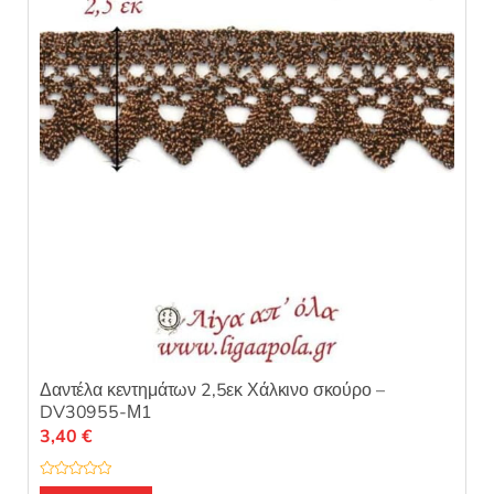
α
π
ό
5
Δαντέλα κεντημάτων 2,5εκ Χάλκινο σκούρο –
DV30955-Μ1
3,40
€
Β