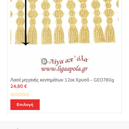
Λασέ μηχανής κεντημάτων 12εκ Χρυσό – GEO780g
24,80
€
Β
α
Επιλογή
θ
μ
ο
λ
ο
γ
ή