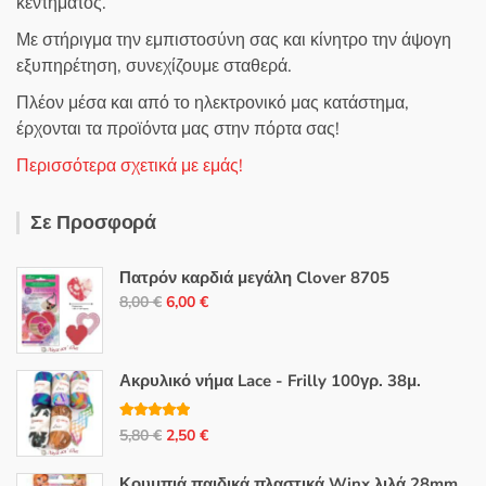
κεντήματος.
Με στήριγμα την εμπιστοσύνη σας και κίνητρο την άψογη
εξυπηρέτηση, συνεχίζουμε σταθερά.
Πλέον μέσα και από το ηλεκτρονικό μας κατάστημα,
έρχονται τα προϊόντα μας στην πόρτα σας!
Περισσότερα σχετικά με εμάς!
Σε Προσφορά
Πατρόν καρδιά μεγάλη Clover 8705
Original
Η
8,00
€
6,00
€
price
τρέχουσα
was:
τιμή
8,00 €.
είναι:
Ακρυλικό νήμα Lace - Frilly 100γρ. 38μ.
6,00 €.
Βαθμολογή
Original
Η
5,80
€
2,50
€
θηκε με
5.00
από 5
price
τρέχουσα
Κουμπιά παιδικά πλαστικά Winx λιλά 28mm