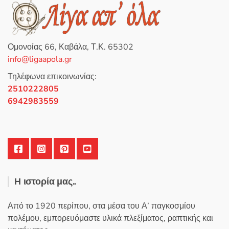
θ
η
κ
ε
μ
ε
0
Ομονοίας 66, Καβάλα, Τ.Κ. 65302
α
π
info@ligaapola.gr
ό
5
Τηλέφωνα επικοινωνίας:
2510222805
6942983559
Η ιστορία μας..
Από το 1920 περίπου, στα μέσα του Α’ παγκοσμίου
πολέμου, εμπορευόμαστε υλικά πλεξίματος, ραπτικής και