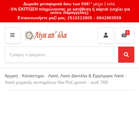
Δωρεάν μεταφορικά άνω των 50€!
* μέχρι 2 κιλά.
-5% ΕΚΠΤΩΣΗ πληρώνοντας με κατάθεση ή κάρτα! (ισχύει για
online παραγγελίες)
Επικοινωνήστε μαζί μας:
2510222805
-
6942983559
0
M
E
S
N
e
S
Category
U
a
e
name
a
r
r
Αρχική
-
Κατάστημα
-
Λασέ, Λασε Δαντέλα & Εργόχειρα Λασέ
-
c
c
Λασέ μηχανής κεντημάτων 5εκ Ροζ χρυσό – κωδ 768
h
h
p
r
o
d
u
c
t
s