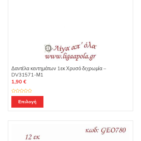
Δαντέλα κεντημάτων 1εκ Χρυσό διχρωμία –
DV31571-Μ1
1,90
€
Β
α
Επιλογή
θ
μ
ο
λ
ο
γ
ή
θ
η
κ