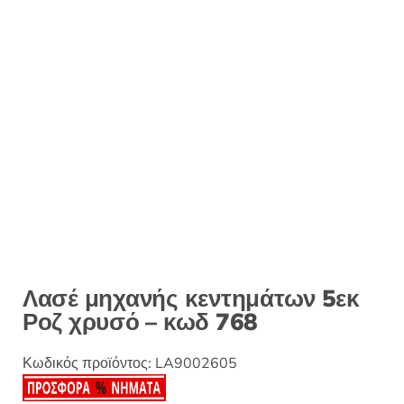
:
Λασέ μηχανής κεντημάτων 5εκ
Ροζ χρυσό – κωδ 768
Κωδικός προϊόντος:
LA9002605