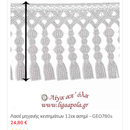
ε
μ
ε
0
α
π
ό
5
Λασέ μηχανής κεντημάτων 12εκ ασημί – GEO780s
24,80
€