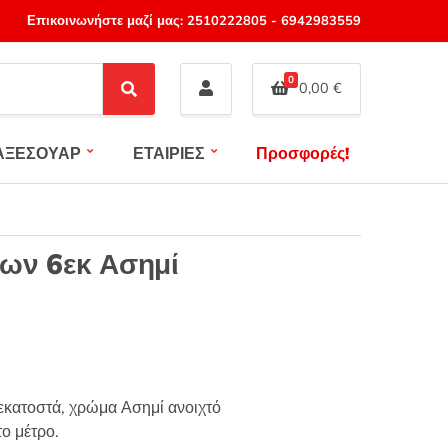
Επικοινωνήστε μαζί μας:
2510222805
-
6942983559
0
0,00
€
S
e
a
ΑΞΕΣΟΥΑΡ
ΕΤΑΙΡΙΕΣ
Προσφορές!
r
c
h
ων 6εκ Ασημί
εκατοστά, χρώμα Ασημί ανοιχτό
ο μέτρο.