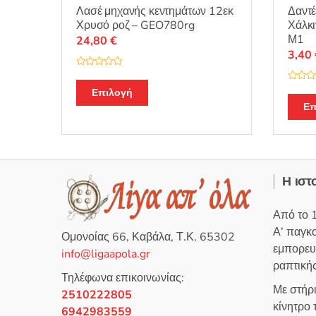
Λασέ μηχανής κεντημάτων 12εκ
Δαντέ
Χρυσό ροζ – GEO780rg
Χάλκ
Μ1
24,80
€
3,40
Β
α
Β
θ
Επιλογή
α
μ
θ
Επ
ο
μ
λ
ο
ο
λ
γ
ο
ή
γ
θ
ή
η
θ
κ
η
ε
Η ιστ
κ
μ
ε
ε
μ
0
ε
α
Από το 
0
π
α
ό
Α’ παγκ
π
5
Ομονοίας 66, Καβάλα, Τ.Κ. 65302
ό
εμπορευ
5
info@ligaapola.gr
ραπτικής
Τηλέφωνα επικοινωνίας:
Με στήρ
2510222805
κίνητρο
6942983559