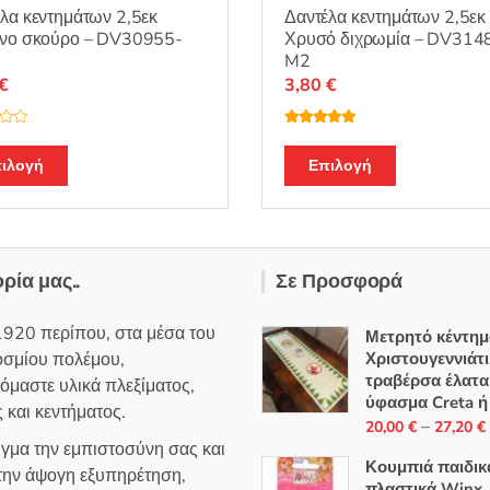
λα κεντημάτων 2,5εκ
Δαντέλα κεντημάτων 2,5εκ
ινο σκούρο – DV30955-
Χρυσό διχρωμία – DV314
M2
€
3,80
€
Βαθμολογή
θηκε με
5.00
από 5
ιλογή
Επιλογή
ορία μας..
Σε Προσφορά
1920 περίπου, στα μέσα του
Μετρητό κέντημ
οσμίου πολέμου,
Χριστουγεννιάτ
τραβέρσα έλατα
όμαστε υλικά πλεξίματος,
ύφασμα Creta ή
 και κεντήματος.
–
20,00
€
27,20
€
ιγμα την εμπιστοσύνη σας και
Κουμπιά παιδικ
 την άψογη εξυπηρέτηση,
πλαστικά Winx