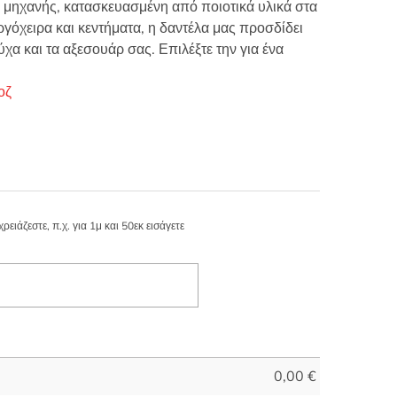
 μηχανής, κατασκευασμένη από ποιοτικά υλικά στα
ργόχειρα και κεντήματα, η δαντέλα μας προσδίδει
ύχα και τα αξεσουάρ σας. Επιλέξτε την για ένα
οζ
ιάζεστε, π.χ. για 1μ και 50εκ εισάγετε
0,00
€