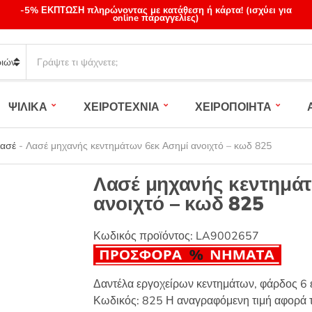
-5% ΕΚΠΤΩΣΗ πληρώνοντας με κατάθεση ή κάρτα! (ισχύει για
online παραγγελίες)
S
e
a
r
ΨΙΛΙΚΑ
ΧΕΙΡΟΤΕΧΝΙΑ
ΧΕΙΡΟΠΟΙΗΤΑ
c
h
p
Λασέ
-
Λασέ μηχανής κεντημάτων 6εκ Ασημί ανοιχτό – κωδ 825
r
o
Λασέ μηχανής κεντημάτ
d
ανοιχτό – κωδ 825
u
c
t
Κωδικός προϊόντος:
LA9002657
s
:
Δαντέλα εργοχείρων κεντημάτων, φάρδος 6 
Κωδικός: 825 Η αναγραφόμενη τιμή αφορά τ