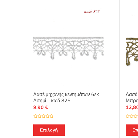
Λασέ μηχανής κεντημάτων 6εκ
Λασέ 
Ασημί – κωδ 825
Μπρο
9,90
€
12,8
Β
Β
α
α
θ
θ
Επιλογή
Επ
μ
μ
ο
ο