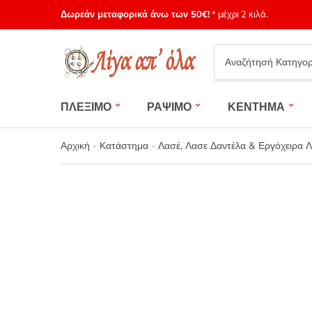
Δωρεάν μεταφορικά άνω των 50€!
* μέχρι 2 κιλά.
Category
name
ΠΛΕΞΙΜΟ
ΡΑΨΙΜΟ
ΚΕΝΤΗΜΑ
Αρχική
-
Κατάστημα
-
Λασέ, Λασε Δαντέλα & Εργόχειρα 