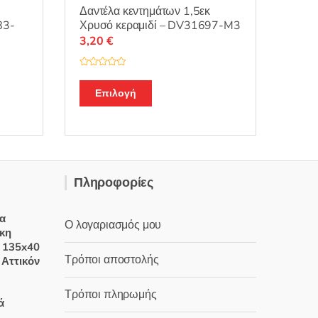
Δαντέλα κεντημάτων 1,5εκ
83-
Χρυσό κεραμιδί – DV31697-M3
3,20
€
Β
α
θ
Επιλογή
μ
ο
λ
ο
γ
ή
θ
η
κ
ε
Πληροφορίες
μ
ε
0
α
α
π
Ο λογαριασμός μου
ό
ικη
5
 135x40
Τρόποι αποστολής
 Αττικόν
Price
range:
Τρόποι πληρωμής
ά
20,00 €