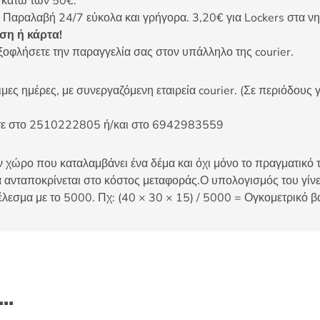
ς κάτω των 50€.
 Παραλαβή 24/7 εύκολα και γρήγορα. 3,20€ για Lockers στα νη
η ή κάρτα!
ξοφλήσετε την παραγγελία σας στον υπάλληλο της courier.
ες ημέρες, με συνεργαζόμενη εταιρεία courier. (Σε περιόδους γ
είτε στο 2510222805 ή/και στο 6942983559
 χώρο που καταλαμβάνει ένα δέμα και όχι μόνο το πραγματικό τ
 ανταποκρίνεται στο κόστος μεταφοράς.Ο υπολογισμός του γίνετ
έλεσμα με το 5000. Πχ: (40 × 30 × 15) / 5000 = Ογκομετρικό β
ι…