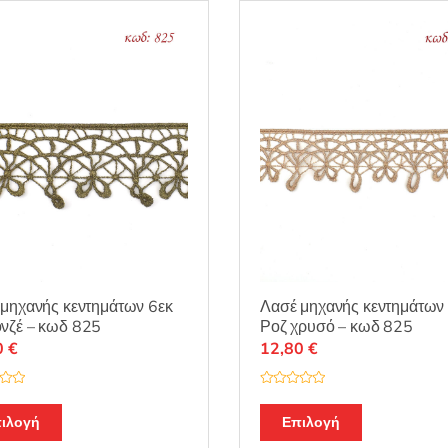
Λασέ μηχανής κεντημάτων
μηχανής κεντημάτων 6εκ
Ροζ χρυσό – κωδ 825
νζέ – κωδ 825
12,80
€
0
€
Β
α
θ
Επιλογή
ιλογή
μ
ο