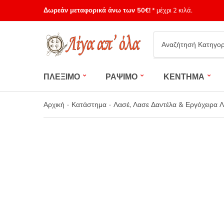
Δωρεάν μεταφορικά άνω των 50€!
* μέχρι 2 κιλά.
Category
name
ΠΛΕΞΙΜΟ
ΡΑΨΙΜΟ
ΚΕΝΤΗΜΑ
Αρχική
-
Κατάστημα
-
Λασέ, Λασε Δαντέλα & Εργόχειρα 