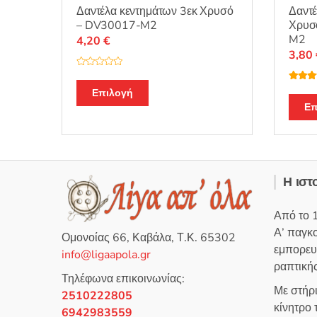
Δαντέλα κεντημάτων 3εκ Χρυσό
Δαντέ
– DV30017-M2
Χρυσ
M2
4,20
€
3,80
Β
α
Βαθμο
θ
Επιλογή
θηκε μ
μ
από 5
Επ
ο
λ
ο
γ
ή
θ
η
κ
ε
Η ιστ
μ
ε
0
α
Από το 
π
ό
Α’ παγκ
5
Ομονοίας 66, Καβάλα, Τ.Κ. 65302
εμπορευ
info@ligaapola.gr
ραπτικής
Τηλέφωνα επικοινωνίας:
Με στήρ
2510222805
κίνητρο
6942983559