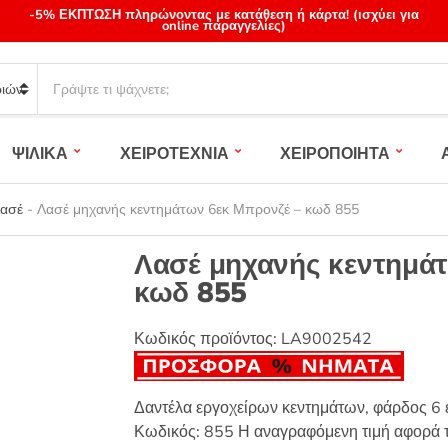
-5% ΕΚΠΤΩΣΗ πληρώνοντας με κατάθεση ή κάρτα! (ισχύει για
online παραγγελίες)
S
e
a
r
ΨΙΛΙΚΑ
ΧΕΙΡΟΤΕΧΝΙΑ
ΧΕΙΡΟΠΟΙΗΤΑ
c
h
p
Λασέ
-
Λασέ μηχανής κεντημάτων 6εκ Μπρονζέ – κωδ 855
r
o
Λασέ μηχανής κεντημάτ
d
κωδ 855
u
c
t
Κωδικός προϊόντος:
LA9002542
s
:
Δαντέλα εργοχείρων κεντημάτων, φάρδος 6
Κωδικός: 855 Η αναγραφόμενη τιμή αφορά 