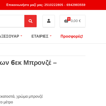
Επικοινωνήστε μαζί μας:
2510222805
-
6942983559
0
0,00
€
S
e
a
ΑΞΕΣΟΥΑΡ
ΕΤΑΙΡΙΕΣ
Προσφορές!
r
c
h
ων 6εκ Μπρονζέ –
 εκατοστά, χρώμα μπρονζέ
το μέτρο