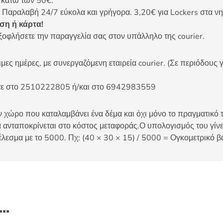
ς κάτω των 50€.
 Παραλαβή 24/7 εύκολα και γρήγορα. 3,20€ για Lockers στα νη
η ή κάρτα!
ξοφλήσετε την παραγγελία σας στον υπάλληλο της courier.
ες ημέρες, με συνεργαζόμενη εταιρεία courier. (Σε περιόδους γ
είτε στο 2510222805 ή/και στο 6942983559
 χώρο που καταλαμβάνει ένα δέμα και όχι μόνο το πραγματικό τ
 ανταποκρίνεται στο κόστος μεταφοράς.Ο υπολογισμός του γίνετ
έλεσμα με το 5000. Πχ: (40 × 30 × 15) / 5000 = Ογκομετρικό β
ι…