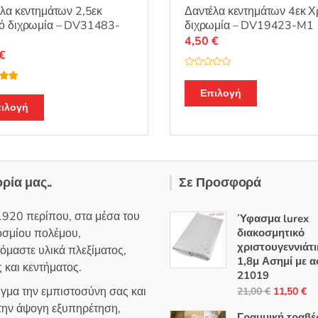
λα κεντημάτων 2,5εκ
Δαντέλα κεντημάτων 4εκ 
ό διχρωμία – DV31483-
διχρωμία – DV19423-M1
4,50
€
€
Β
α
λογή
θ
Επιλογή
ε
5.00
μ
ιλογή
ο
λ
ο
γ
ή
θ
η
κ
ε
ορία μας..
Σε Προσφορά
μ
ε
0
α
1920 περίπου, στα μέσα του
Ύφασμα lurex
π
ό
οσμίου πολέμου,
διακοσμητικό
5
χριστουγεννιάτι
όμαστε υλικά πλεξίματος,
1,8μ Ασημί με α
 και κεντήματος.
21019
Original
Η
ιγμα την εμπιστοσύνη σας και
21,00
€
11,50
€
price
τρ
 την άψογη εξυπηρέτηση,
Γραμμική τραβ