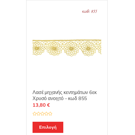
Λασέ μηχανής κεντημάτων 6εκ
Χρυσό ανοιχτό – κωδ 855
13,80
€
Β
α
θ
Επιλογή
μ
ο