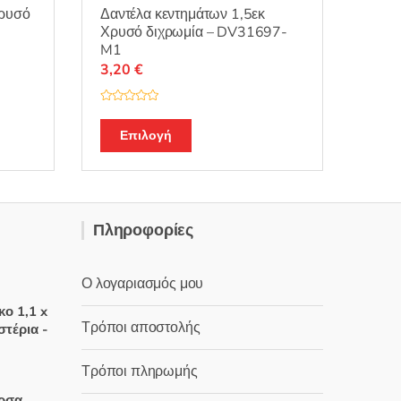
Χρυσό
Δαντέλα κεντημάτων 1,5εκ
Χρυσό διχρωμία – DV31697-
M1
3,20
€
Β
α
θ
Επιλογή
μ
ο
λ
ο
γ
ή
θ
η
Πληροφορίες
κ
ε
μ
ε
0
Ο λογαριασμός μου
α
π
ό
κο 1,1 x
5
Τρόποι αποστολής
στέρια -
Τρόποι πληρωμής
έχουσα
έρσα