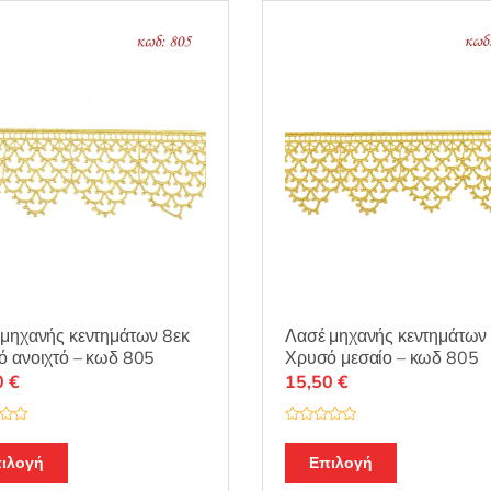
μηχανής κεντημάτων 8εκ
Λασέ μηχανής κεντημάτων
 ανοιχτό – κωδ 805
Χρυσό μεσαίο – κωδ 805
0
€
15,50
€
Β
α
θ
ιλογή
Επιλογή
μ
ο