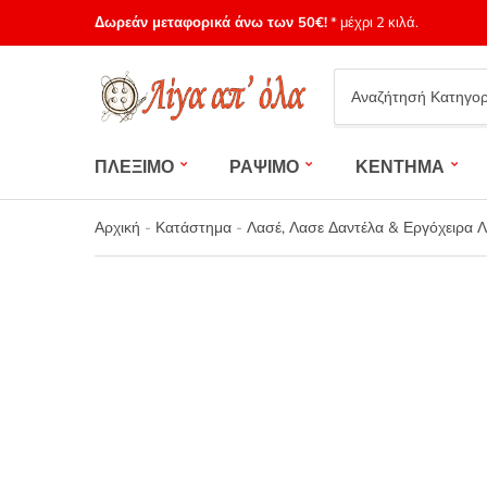
Δωρεάν μεταφορικά άνω των 50€!
* μέχρι 2 κιλά.
Category
name
ΠΛΕΞΙΜΟ
ΡΑΨΙΜΟ
ΚΕΝΤΗΜΑ
Αρχική
-
Κατάστημα
-
Λασέ, Λασε Δαντέλα & Εργόχειρα 