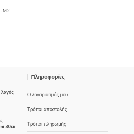
7-M2
Πληροφορίες
ς λαγός
Ο λογαριασμός μου
Τρόποι αποστολής
έχουσα
μή
άς
Τρόποι πληρωμής
ναι:
mi 30εκ
,90 €.