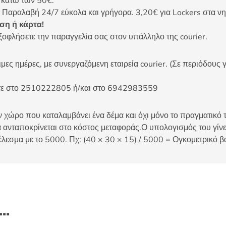
ς κάτω των 50€.
 Παραλαβή 24/7 εύκολα και γρήγορα. 3,20€ για Lockers στα νη
η ή κάρτα!
ξοφλήσετε την παραγγελία σας στον υπάλληλο της courier.
ες ημέρες, με συνεργαζόμενη εταιρεία courier. (Σε περιόδους γ
είτε στο 2510222805 ή/και στο 6942983559
 χώρο που καταλαμβάνει ένα δέμα και όχι μόνο το πραγματικό τ
 ανταποκρίνεται στο κόστος μεταφοράς.Ο υπολογισμός του γίνετ
έλεσμα με το 5000. Πχ: (40 × 30 × 15) / 5000 = Ογκομετρικό β
ι…