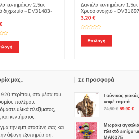
λα κεντημάτων 2,5εκ
Δαντέλα κεντημάτων 1,5εκ
ό διχρωμία – DV31483-
Χρυσό ανοιχτό – DV3169
3,20
€
€
Β
α
θ
Επιλογή
μ
ιλογή
ο
λ
ο
γ
ή
θ
η
κ
ε
ορία μας..
Σε Προσφορά
μ
ε
0
α
1920 περίπου, στα μέσα του
Γούνινος γιακά
π
ό
οσμίου πολέμου,
καφέ ταμπά
5
Original
Η
74,50
€
59,90
€
όμαστε υλικά πλεξίματος,
price
τρ
 και κεντήματος.
was:
τι
Μωράκι αγκαλι
ιγμα την εμπιστοσύνη σας και
74,50 €.
εί
πλεκτό amiguru
 την άψογη εξυπηρέτηση,
ΜΑΚ075
59