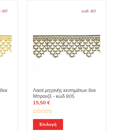
 8εκ
Λασέ μηχανής κεντημάτων 8εκ
Μπρονζέ – κωδ 805
15,50
€
Β
α
θ
Επιλογή
μ
ο