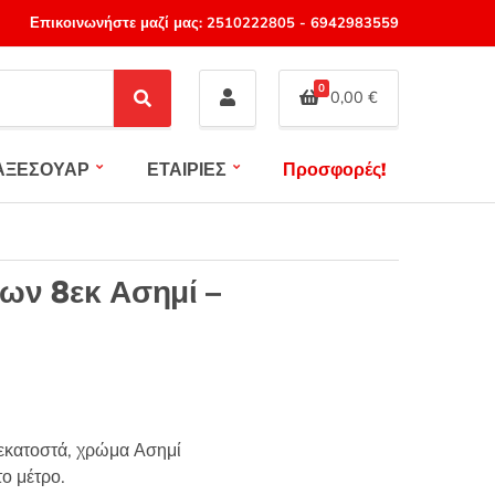
Επικοινωνήστε μαζί μας:
2510222805
-
6942983559
0
0,00
€
S
e
a
ΑΞΕΣΟΥΑΡ
ΕΤΑΙΡΙΕΣ
Προσφορές!
r
c
h
ων 8εκ Ασημί –
εκατοστά, χρώμα Ασημί
ο μέτρο.