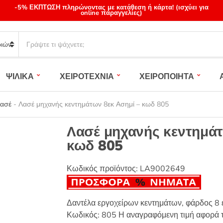
-5% ΕΚΠΤΩΣΗ πληρώνοντας με κατάθεση ή κάρτα! (ισχύει για
online παραγγελίες)
S
e
a
r
ΨΙΛΙΚΑ
ΧΕΙΡΟΤΕΧΝΙΑ
ΧΕΙΡΟΠΟΙΗΤΑ
c
h
p
Λασέ
-
Λασέ μηχανής κεντημάτων 8εκ Ασημί – κωδ 805
r
o
Λασέ μηχανής κεντημάτ
d
κωδ 805
u
c
t
Κωδικός προϊόντος:
LA9002649
s
:
Δαντέλα εργοχείρων κεντημάτων, φάρδος 8 
Κωδικός: 805 Η αναγραφόμενη τιμή αφορά τ