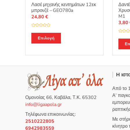
Λασέ μηχανής κεντημάτων 12εκ
Δαντέ
μπρονζέ – GEO780a
Χρυσ
M1
24,80
€
3,80
Β
α
Β
θ
Επιλογή
α
μ
θ
Επ
ο
μ
λ
ο
ο
λ
γ
ο
ή
γ
θ
ή
η
θ
κ
η
ε
Η ιστ
κ
μ
ε
ε
μ
0
ε
α
Από το 
0
π
α
ό
Α’ παγκ
π
5
Ομονοίας 66, Καβάλα, Τ.Κ. 65302
ό
εμπορευ
5
info@ligaapola.gr
ραπτικής
Τηλέφωνα επικοινωνίας:
Με στήρ
2510222805
κίνητρο
6942983559