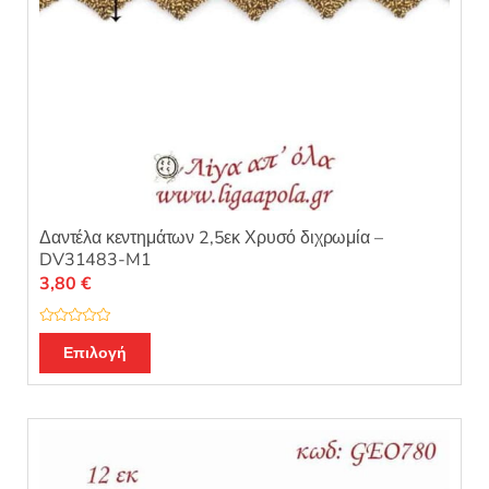
Δαντέλα κεντημάτων 2,5εκ Χρυσό διχρωμία –
DV31483-M1
3,80
€
Β
α
Επιλογή
θ
μ
ο
λ
ο
γ
ή
θ
η
κ