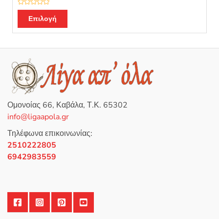
Β
α
Επιλογή
θ
μ
ο
λ
ο
γ
ή
θ
η
κ
ε
μ
ε
0
Ομονοίας 66, Καβάλα, Τ.Κ. 65302
α
π
info@ligaapola.gr
ό
5
Τηλέφωνα επικοινωνίας:
2510222805
6942983559