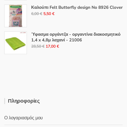
was:
τιμή
Καλούπι Felt Butterfly design No 8926 Clover
49,00 €.
είναι:
Original
Η
6,00
€
5,50
€
44,00 €.
price
τρέχουσα
was:
τιμή
6,00 €.
είναι:
Ύφασμα οργάντζα - οργαντίνα διακοσμητικό
1,4 x 4,8μ λαχανί - 21006
5,50 €.
Original
Η
28,50
€
17,00
€
price
τρέχουσα
was:
τιμή
28,50 €.
είναι:
17,00 €.
Πληροφορίες
Ο λογαριασμός μου