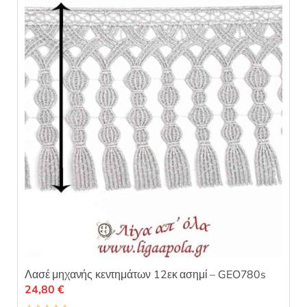
ε
μ
ε
0
α
π
ό
5
Λασέ μηχανής κεντημάτων 12εκ ασημί – GEO780s
24,80
€