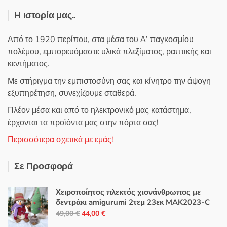
Η ιστορία μας..
Από το 1920 περίπου, στα μέσα του Α’ παγκοσμίου
πολέμου, εμπορευόμαστε υλικά πλεξίματος, ραπτικής και
κεντήματος.
Με στήριγμα την εμπιστοσύνη σας και κίνητρο την άψογη
εξυπηρέτηση, συνεχίζουμε σταθερά.
Πλέον μέσα και από το ηλεκτρονικό μας κατάστημα,
έρχονται τα προϊόντα μας στην πόρτα σας!
Περισσότερα σχετικά με εμάς!
Σε Προσφορά
Χειροποίητος πλεκτός χιονάνθρωπος με
δεντράκι amigurumi 2τεμ 23εκ MAK2023-C
Original
Η
49,00
€
44,00
€
price
τρέχουσα