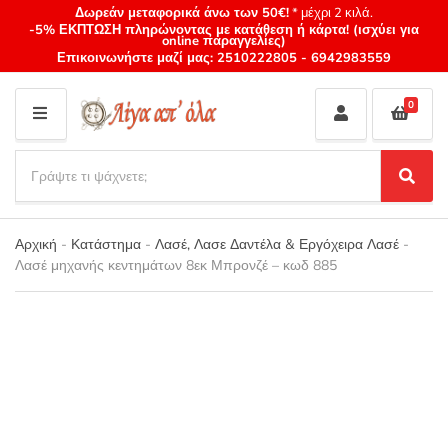
Δωρεάν μεταφορικά άνω των 50€!
* μέχρι 2 κιλά.
-5% ΕΚΠΤΩΣΗ πληρώνοντας με κατάθεση ή κάρτα! (ισχύει για
online παραγγελίες)
Επικοινωνήστε μαζί μας:
2510222805
-
6942983559
0
M
E
S
N
e
S
Category
U
a
e
name
a
r
r
Αρχική
-
Κατάστημα
-
Λασέ, Λασε Δαντέλα & Εργόχειρα Λασέ
-
c
c
Λασέ μηχανής κεντημάτων 8εκ Μπρονζέ – κωδ 885
h
h
p
r
o
d
u
c
t
s