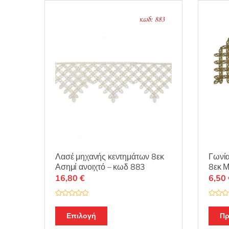
Λασέ μηχανής κεντημάτων 8εκ
Γωνία
Ασημί ανοιχτό – κωδ 883
8εκ 
16,80
€
6,50
Β
Β
α
α
θ
θ
Επιλογή
Πρ
μ
μ
ο
ο