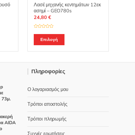
Χρυσό
Λασέ μηχανής κεντημάτων 12εκ
ασημί – GEO780s
24,80
€
Β
α
θ
Επιλογή
μ
ο
λ
ο
γ
ή
θ
η
Πληροφορίες
κ
ε
μ
ε
0
op
Ο λογαριασμός μου
α
με
π
ό
. 73μ.
5
Τρόποι αποστολής
έχουσα
ακερή
Τρόποι πληρωμής
ή
μα AIDA
ι:
ο
Συχνές ερωτήσεις
0 €.