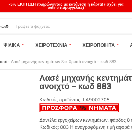
-5% ΕΚΠΤΩΣΗ πληρώνοντας με κατάθεση ή κάρτα! (ισχύει για
online παραγγελίες)
S
e
a
r
ΨΙΛΙΚΑ
ΧΕΙΡΟΤΕΧΝΙΑ
ΧΕΙΡΟΠΟΙΗΤΑ
c
h
p
Λασέ
-
Λασέ μηχανής κεντημάτων 8εκ Χρυσό ανοιχτό – κωδ 883
r
o
Λασέ μηχανής κεντημά
d
ανοιχτό – κωδ 883
u
c
t
Κωδικός προϊόντος:
LA9002705
s
:
Δαντέλα εργοχείρων κεντημάτων, φάρδος 8 
Κωδικός: 883 Η αναγραφόμενη τιμή αφορά τ