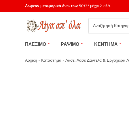
Δωρεάν μεταφορικά άνω των 50€!
* μέχρι 2 κιλά.
Category
name
ΠΛΕΞΙΜΟ
ΡΑΨΙΜΟ
ΚΕΝΤΗΜΑ
Αρχική
-
Κατάστημα
-
Λασέ, Λασε Δαντέλα & Εργόχειρα 