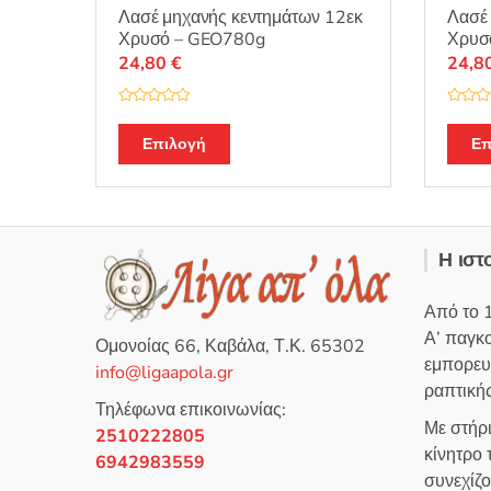
Λασέ μηχανής κεντημάτων 12εκ
Λασέ 
Χρυσό – GEO780g
Χρυσ
24,80
€
24,8
Β
Β
α
α
θ
θ
Επιλογή
Επ
μ
μ
ο
ο
λ
λ
ο
ο
γ
γ
ή
ή
θ
θ
η
η
Η ιστ
κ
κ
ε
ε
μ
μ
ε
ε
Από το 
0
0
α
α
Α’ παγκ
π
π
Ομονοίας 66, Καβάλα, Τ.Κ. 65302
ό
ό
εμπορευ
5
5
info@ligaapola.gr
ραπτικής
Τηλέφωνα επικοινωνίας:
Με στήρ
2510222805
κίνητρο
6942983559
συνεχίζ