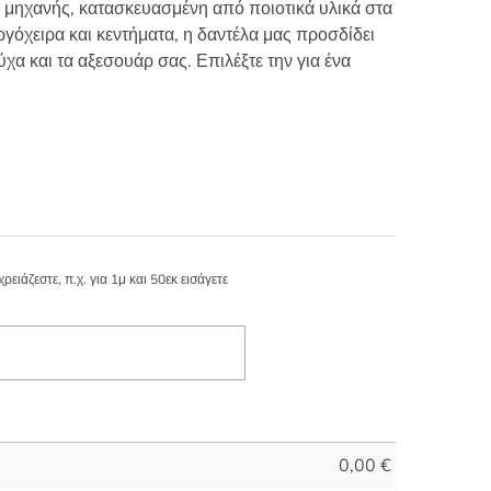
 μηχανής, κατασκευασμένη από ποιοτικά υλικά στα
ργόχειρα και κεντήματα, η δαντέλα μας προσδίδει
ύχα και τα αξεσουάρ σας. Επιλέξτε την για ένα
ιάζεστε, π.χ. για 1μ και 50εκ εισάγετε
0,00
€