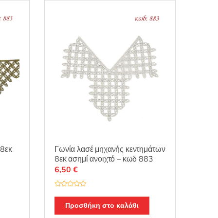
Γωνία λασέ μηχανής κεντημάτων
 8εκ
8εκ ασημί ανοιχτό – κωδ 883
6,50
€
Β
α
θ
Προσθήκη στο καλάθι
μ
ο