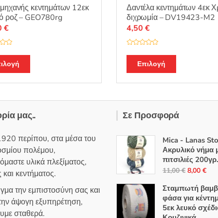
μηχανής κεντημάτων 12εκ
Δαντέλα κεντημάτων 4εκ 
ό ροζ – GEO780rg
διχρωμία – DV19423-M2
0
€
4,50
€
Β
α
θ
ιλογή
Επιλογή
μ
ο
λ
ο
γ
ή
θ
η
ορία μας..
Σε Προσφορά
κ
ε
μ
ε
1920 περίπου, στα μέσα του
0
Mica - Lanas St
α
οσμίου πολέμου,
Ακρυλικό νήμα 
π
ό
πιτσιλιές 200γρ
όμαστε υλικά πλεξίματος,
5
Original
Η
11,00
€
8,00
€
 και κεντήματος.
price
τρ
Σταμπωτή βαμβ
ιγμα την εμπιστοσύνη σας και
was:
τιμ
φάσα για κέντη
 την άψογη εξυπηρέτηση,
11,00 €.
είνα
5εκ λευκό σχέδι
ουμε σταθερά.
8,0
Κουζινικά