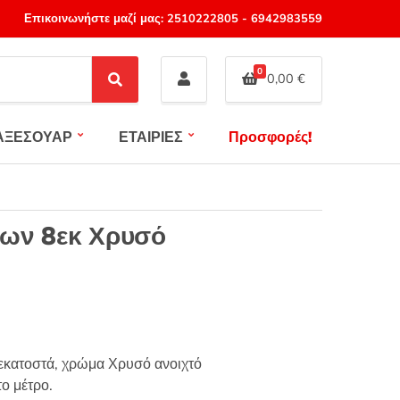
Επικοινωνήστε μαζί μας:
2510222805
-
6942983559
0
0,00
€
S
e
a
ΑΞΕΣΟΥΑΡ
ΕΤΑΙΡΙΕΣ
Προσφορές!
r
c
h
των 8εκ Χρυσό
εκατοστά, χρώμα Χρυσό ανοιχτό
ο μέτρο.