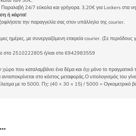
ς κάτω των 50€.
 Παραλαβή 24/7 εύκολα και γρήγορα. 3,20€ για Lockers στα νη
η ή κάρτα!
ξοφλήσετε την παραγγελία σας στον υπάλληλο της courier.
ες ημέρες, με συνεργαζόμενη εταιρεία courier. (Σε περιόδους γ
είτε στο 2510222805 ή/και στο 6942983559
 χώρο που καταλαμβάνει ένα δέμα και όχι μόνο το πραγματικό τ
 ανταποκρίνεται στο κόστος μεταφοράς.Ο υπολογισμός του γίνετ
έλεσμα με το 5000. Πχ: (40 × 30 × 15) / 5000 = Ογκομετρικό β
ι…