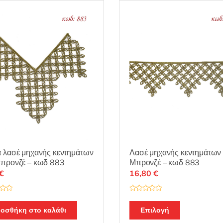
 λασέ μηχανής κεντημάτων
Λασέ μηχανής κεντημάτων
Μπρονζέ – κωδ 883
Μπρονζέ – κωδ 883
€
16,80
€
Β
α
θ
οσθήκη στο καλάθι
Επιλογή
μ
ο