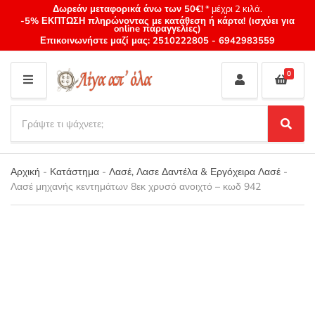
Δωρεάν μεταφορικά άνω των 50€!
* μέχρι 2 κιλά.
-5% ΕΚΠΤΩΣΗ πληρώνοντας με κατάθεση ή κάρτα! (ισχύει για
online παραγγελίες)
Επικοινωνήστε μαζί μας:
2510222805
-
6942983559
0
M
E
S
N
e
S
Category
U
a
e
name
a
r
r
Αρχική
-
Κατάστημα
-
Λασέ, Λασε Δαντέλα & Εργόχειρα Λασέ
-
c
c
Λασέ μηχανής κεντημάτων 8εκ χρυσό ανοιχτό – κωδ 942
h
h
p
r
o
d
u
c
t
s