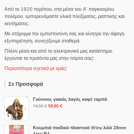
Από το 1920 περίπου, στα μέσα του Α’ παγκοσμίου
πολέμου, εμπορευόμαστε υλικά πλεξίματος, ραπτικής και
κεντήματος.
Με στήριγμα την εμπιστοσύνη σας και κίνητρο την άψογη
εξυπηρέτηση, συνεχίζουμε σταθερά.
Πλέον μέσα και από το ηλεκτρονικό μας κατάστημα,
έρχονται τα προϊόντα μας στην πόρτα σας!
Περισσότερα σχετικά με εμάς!
Σε Προσφορά
Γούνινος γιακάς λαγός καφέ ταμπά
Original
Η
74,50
€
59,90
€
price
τρέχουσα
was:
τιμή
74,50 €.
είναι:
Κουμπιά παιδικά πλαστικά Winx λιλά 28mm
1τεμ Β4