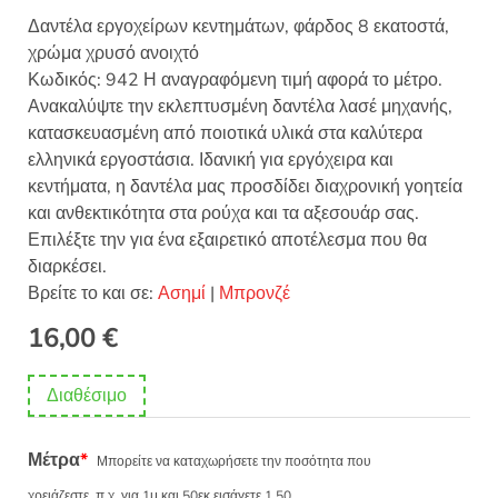
Δαντέλα εργοχείρων κεντημάτων, φάρδος 8 εκατοστά,
χρώμα χρυσό ανοιχτό
Κωδικός: 942 Η αναγραφόμενη τιμή αφορά το μέτρο.
Ανακαλύψτε την εκλεπτυσμένη δαντέλα λασέ μηχανής,
κατασκευασμένη από ποιοτικά υλικά στα καλύτερα
ελληνικά εργοστάσια. Ιδανική για εργόχειρα και
κεντήματα, η δαντέλα μας προσδίδει διαχρονική γοητεία
και ανθεκτικότητα στα ρούχα και τα αξεσουάρ σας.
Επιλέξτε την για ένα εξαιρετικό αποτέλεσμα που θα
διαρκέσει.
Βρείτε το και σε:
Ασημί
|
Μπρονζέ
16,00
€
Διαθέσιμο
Μέτρα
*
Μπορείτε να καταχωρήσετε την ποσότητα που
χρειάζεστε, π.χ. για 1μ και 50εκ εισάγετε 1.50.