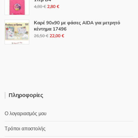
59,90 €.
Original
Η
4,80
€
2,80
€
price
τρέχουσα
was:
τιμή
Καρέ 90x90 με φάσες AIDA για μετρητό
4,80 €.
είναι:
κέντημα 17496
Original
Η
2,80 €.
26,50
€
22,00
€
price
τρέχουσα
was:
τιμή
26,50 €.
είναι:
22,00 €.
Πληροφορίες
Ο λογαριασμός μου
Τρόποι αποστολής