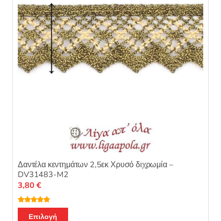
ό
5
Δαντέλα κεντημάτων 2,5εκ Χρυσό διχρωμία –
DV31483-M2
3,80
€
Βαθμολογή
θηκε με
5.00
Επιλογή
από 5