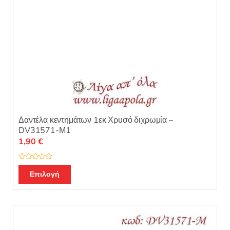
Δαντέλα κεντημάτων 1εκ Χρυσό διχρωμία –
DV31571-Μ1
1,90
€
Β
α
Επιλογή
θ
μ
ο
λ
ο
γ
ή
θ
η