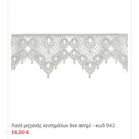
ε
μ
ε
0
α
π
ό
5
Λασέ μηχανής κεντημάτων 8εκ ασημί – κωδ 942
16,00
€