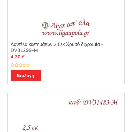
Δαντέλα κεντημάτων 2,5εκ Χρυσό διχρωμία –
DV31299-M
4,20
€
Β
α
Επιλογή
θ
μ
ο
λ
ο
γ
ή
θ
η
κ
ε
μ
ε
0
α
π