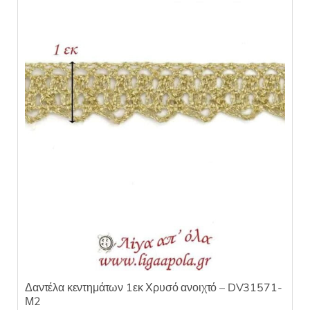
κ
ε
μ
ε
0
α
π
ό
5
Δαντέλα κεντημάτων 1εκ Χρυσό ανοιχτό – DV31571-
Μ2