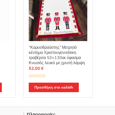
“Καρυοθραύστης” Μετρητό
κέντημα Χριστουγεννιάτικη
τραβέρσα 53×130εκ ύφασμα
Κνωσός λευκό με χρυσή λάμψη
52,00
€
Β
α
θ
Προσθήκη στο καλάθι
μ
ο
λ
ο
γ
ή
θ
η
Πληροφορίες
κ