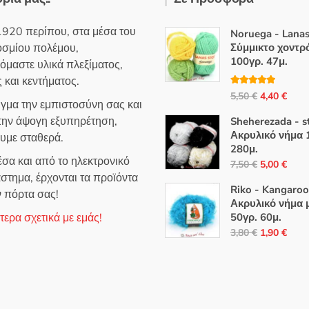
1920 περίπου, στα μέσα του
Noruega - Lanas
οσμίου πολέμου,
Σύμμικτο χοντρ
100γρ. 47μ.
όμαστε υλικά πλεξίματος,
 και κεντήματος.
Βαθμολογή
Original
Η
5,50
€
4,40
€
θηκε με
5.00
ιγμα την εμπιστοσύνη σας και
από 5
price
τρέ
 την άψογη εξυπηρέτηση,
Sheherezada - s
was:
τιμή
Ακρυλικό νήμα 
ουμε σταθερά.
5,50 €.
είναι
280μ.
σα και από το ηλεκτρονικό
4,40
Original
Η
7,50
€
5,00
€
στημα, έρχονται τα προϊόντα
price
τρέ
Riko - Kangaroo
ν πόρτα σας!
was:
τιμή
Ακρυλικό νήμα 
7,50 €.
είναι
ερα σχετικά με εμάς!
50γρ. 60μ.
5,00
Original
Η
3,80
€
1,90
€
price
τρέ
was:
τιμή
3,80 €.
είναι
1,90