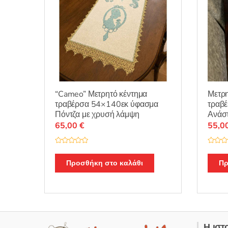
“Cameo” Μετρητό κέντημα
Μετρη
τραβέρσα 54×140εκ ύφασμα
τραβέ
Πόντζα με χρυσή λάμψη
Ανάσ
65,00
€
55,0
Β
Β
α
α
θ
θ
Προσθήκη στο καλάθι
Πρ
μ
μ
ο
ο
λ
λ
ο
ο
γ
γ
ή
ή
θ
θ
η
η
κ
κ
ε
ε
Η ιστ