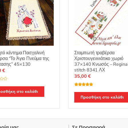
τό κέντημα Πασχαλινή
Σταμπωτή τραβέρσα
ρσα “Το Άγιο Πνεύμα της
Χριστουγεννιάτικο χωριό
τασης” 45×130
37×140 Κνωσός – Regina
stitch 8341 ΛΧ
0
€
35,00
€
Βαθμολογή
οσθήκη στο καλάθι
θηκε με
5.00
από 5
Προσθήκη στο καλάθι
ορία μας..
Σε Προσφορά