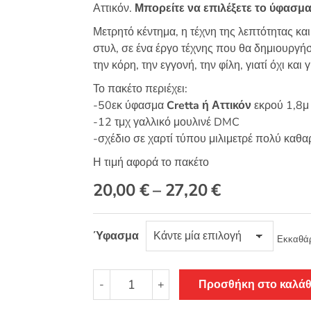
Αττικόν.
Μπορείτε να επιλέξετε το ύφασμα
Μετρητό κέντημα, η τέχνη της λεπτότητας και 
στυλ, σε ένα έργο τέχνης που θα δημιουργή
την κόρη, την εγγονή, την φίλη, γιατί όχι και 
Το πακέτο περιέχει:
-50εκ ύφασμα
Cretta ή Αττικόν
εκρού 1,8μ
-12 τμχ γαλλικό μουλινέ DMC
-σχέδιο σε χαρτί τύπου μιλιμετρέ πολύ καθα
Η τιμή αφορά το πακέτο
Price
20,00
€
–
27,20
€
range:
Ύφασμα
20,00 €
Εκκαθά
through
Μετρητό
-
+
Προσθήκη στο καλάθ
27,20 €
κέντημα
Χριστουγεννιάτικη