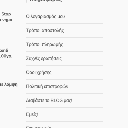
ε
μ
ε
0
 Stop
Ο λογαριασμός μου
α
ό νήμα
π
ό
5
Τρόποι αποστολής
Τρόποι πληρωμής
χουσα
tenli
100γρ.
Συχνές ερωτήσεις
:
 €.
Όροι χρήσης
χουσα
με λάμψη
Πολιτική επιστροφών
:
 €.
Διαβάστε το BLOG μας!
χουσα
Εμείς!
:
 €.