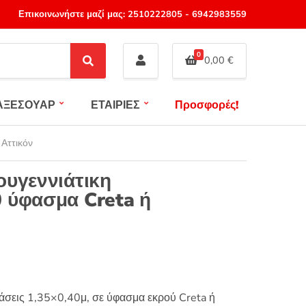
Επικοινωνήστε μαζί μας:
2510222805
-
6942983559
0
0,00
€
S
e
a
ΑΞΕΣΟΥΑΡ
ΕΤΑΙΡΙΕΣ
Προσφορές!
r
c
h
 Αττικόν
ουγεννιάτικη
 ύφασμα Creta ή
τάσεις 1,35×0,40μ, σε ύφασμα εκρού Creta ή