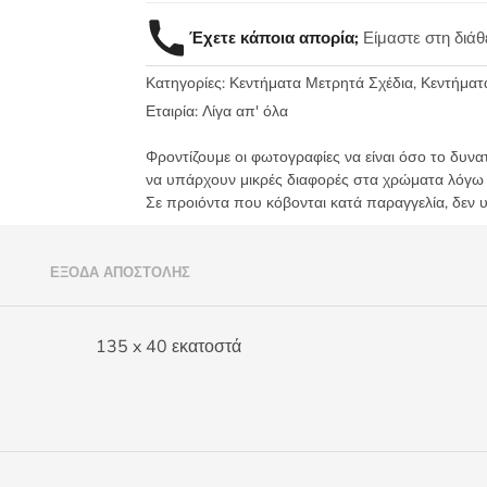
τραβέρσα
Έχετε κάποια απορία;
Είμαστε στη διά
έλατα
135x40
Κατηγορίες:
Κεντήματα Μετρητά Σχέδια
,
Κεντήματα
ύφασμα
Creta
Εταιρία:
Λίγα απ' όλα
ή
Φροντίζουμε οι φωτογραφίες να είναι όσο το δυνα
Αττικόν
να υπάρχουν μικρές διαφορές στα χρώματα λόγω
ποσότητα
Σε προιόντα που κόβονται κατά παραγγελία, δεν 
)
ΈΞΟΔΑ ΑΠΟΣΤΟΛΉΣ
135 x 40 εκατοστά