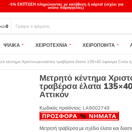
-5% ΕΚΠΤΩΣΗ πληρώνοντας με κατάθεση ή κάρτα! (ισχύει για
online παραγγελίες)
S
e
a
r
ΨΙΛΙΚΑ
ΧΕΙΡΟΤΕΧΝΙΑ
ΧΕΙΡΟΠΟΙΗΤΑ
c
h
p
τό κέντημα Χριστουγεννιάτικη τραβέρσα έλατα 135×40 ύφασμα Creta ή
r
o
Μετρητό κέντημα Χριστ
d
τραβέρσα έλατα 135×40
u
Αττικόν
c
t
s
Κωδικός προϊόντος:
LA9002749
:
Μετρητή τραβέρσα με σχέδιο έλατα και διασ