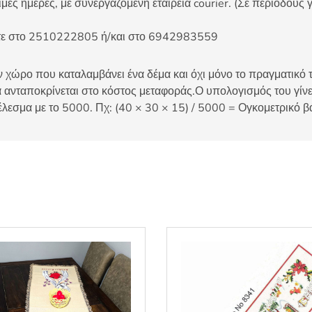
ες ημέρες, με συνεργαζόμενη εταιρεία courier. (Σε περιόδους γ
είτε στο 2510222805 ή/και στο 6942983559
 χώρο που καταλαμβάνει ένα δέμα και όχι μόνο το πραγματικό τ
 ανταποκρίνεται στο κόστος μεταφοράς.Ο υπολογισμός του γίνετ
έλεσμα με το 5000. Πχ: (40 × 30 × 15) / 5000 = Ογκομετρικό β