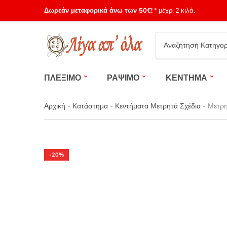
Δωρεάν μεταφορικά άνω των 50€!
* μέχρι 2 κιλά.
Category
name
ΠΛΕΞΙΜΟ
ΡΑΨΙΜΟ
ΚΕΝΤΗΜΑ
Αρχική
-
Κατάστημα
-
Κεντήματα Μετρητά Σχέδια
-
Μετρη
-20%