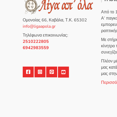
μ
μ
ε
ε
0
0
α
α
Από το 
π
π
ό
ό
Α’ παγκ
5
5
Ομονοίας 66, Καβάλα, Τ.Κ. 65302
εμπορευ
info@ligaapola.gr
ραπτικής
Τηλέφωνα επικοινωνίας:
Με στήρ
2510222805
κίνητρο
6942983559
συνεχίζ
Πλέον μέ
μας κατά
μας στη
Περισσότ