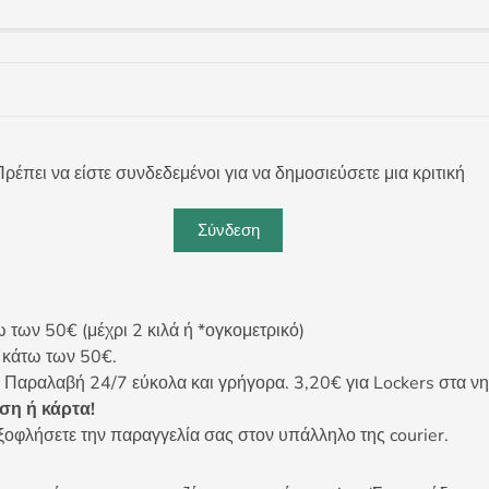
ρέπει να είστε συνδεδεμένοι για να δημοσιεύσετε μια κριτική
Σύνδεση
ων 50€ (μέχρι 2 κιλά ή *ογκομετρικό)
ς κάτω των 50€.
 Παραλαβή 24/7 εύκολα και γρήγορα. 3,20€ για Lockers στα νη
η ή κάρτα!
ξοφλήσετε την παραγγελία σας στον υπάλληλο της courier.