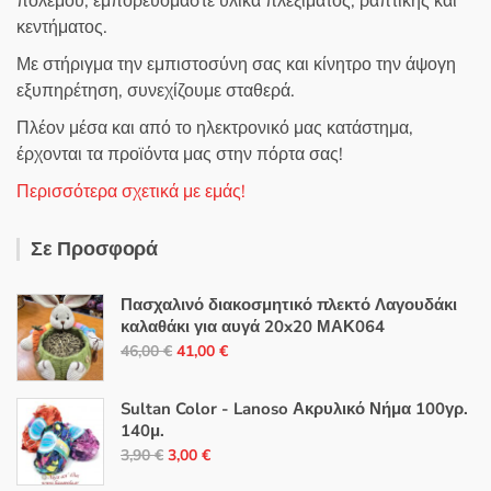
πολέμου, εμπορευόμαστε υλικά πλεξίματος, ραπτικής και
κεντήματος.
Με στήριγμα την εμπιστοσύνη σας και κίνητρο την άψογη
εξυπηρέτηση, συνεχίζουμε σταθερά.
Πλέον μέσα και από το ηλεκτρονικό μας κατάστημα,
έρχονται τα προϊόντα μας στην πόρτα σας!
Περισσότερα σχετικά με εμάς!
Σε Προσφορά
Πασχαλινό διακοσμητικό πλεκτό Λαγουδάκι
καλαθάκι για αυγά 20x20 ΜΑΚ064
Original
Η
46,00
€
41,00
€
price
τρέχουσα
was:
τιμή
Sultan Color - Lanoso Ακρυλικό Νήμα 100γρ.
46,00 €.
είναι:
140μ.
Original
Η
41,00 €.
3,90
€
3,00
€
price
τρέχουσα