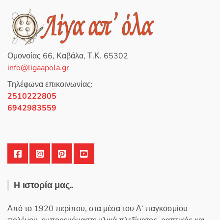
γ
ή
θ
η
κ
ε
μ
ε
0
Ομονοίας 66, Καβάλα, Τ.Κ. 65302
α
π
info@ligaapola.gr
ό
5
Τηλέφωνα επικοινωνίας:
2510222805
6942983559
Η ιστορία μας..
Από το 1920 περίπου, στα μέσα του Α’ παγκοσμίου