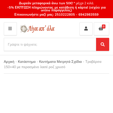
Δωρεάν μεταφορικά άνω των 50€!
* μέχρι 2 κιλά.
-5% ΕΚΠΤΩΣΗ πληρώνοντας με κατάθεση ή κάρτα! (ισχύει για
online παραγγελίες)
Επικοινωνήστε μαζί μας:
2510222805
-
6942983559
0
M
E
S
N
e
S
Category
U
a
e
name
a
r
r
Αρχική
-
Κατάστημα
-
Κεντήματα Μετρητά Σχέδια
-
Τραβέρσα
c
c
150×40 με περασμένο λασέ ροζ χρυσό
h
h
p
r
o
d
u
c
t
s