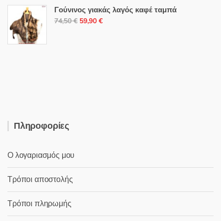
was:
τιμή
Γούνινος γιακάς λαγός καφέ ταμπά
3,90 €.
είναι:
Original
Η
74,50
€
59,90
€
3,00 €.
price
τρέχουσα
was:
τιμή
74,50 €.
είναι:
59,90 €.
Πληροφορίες
Ο λογαριασμός μου
Τρόποι αποστολής
Τρόποι πληρωμής