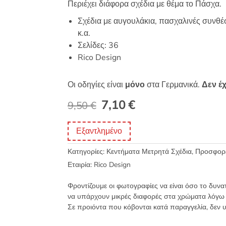
Περιέχει διάφορα σχέδια με θέμα το Πάσχα.
Σχέδια με αυγουλάκια, πασχαλινές συνθέσ
κ.α.
Σελίδες: 36
Rico Design
Οι οδηγίες είναι
μόνο
στα Γερμανικά.
Δεν έχ
Original
Η
7,10
€
9,50
€
price
τρέχουσα
Εξαντλημένο
was:
τιμή
Κατηγορίες:
Κεντήματα Μετρητά Σχέδια
,
Προσφορ
9,50 €.
είναι:
Εταιρία:
Rico Design
7,10 €.
Φροντίζουμε οι φωτογραφίες να είναι όσο το δυνα
να υπάρχουν μικρές διαφορές στα χρώματα λόγω
Σε προιόντα που κόβονται κατά παραγγελία, δεν 