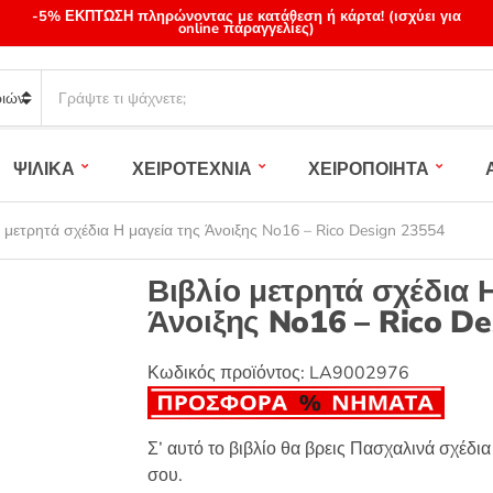
-5% ΕΚΠΤΩΣΗ πληρώνοντας με κατάθεση ή κάρτα! (ισχύει για
online παραγγελίες)
S
e
a
r
ΨΙΛΙΚΑ
ΧΕΙΡΟΤΕΧΝΙΑ
ΧΕΙΡΟΠΟΙΗΤΑ
c
h
p
ο μετρητά σχέδια Η μαγεία της Άνοιξης No16 – Rico Design 23554
r
o
Βιβλίο μετρητά σχέδια 
d
Άνοιξης No16 – Rico D
u
c
t
Κωδικός προϊόντος:
LA9002976
s
:
Σ’ αυτό το βιβλίο θα βρεις Πασχαλινά σχέδια 
σου.