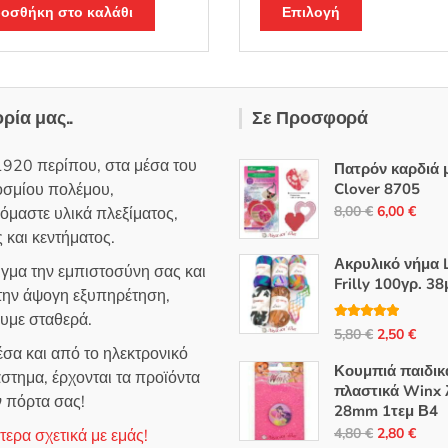
Αυτό
74,50 €.
είναι:
3,90 €.
είναι:
από 5
οσθήκη στο καλάθι
Επιλογή
το
59,90 €.
3,00 €.
προϊόν
έχει
πολλαπλές
ορία μας..
Σε Προσφορά
παραλλαγές
Οι
1920 περίπου, στα μέσα του
Πατρόν καρδιά 
επιλογές
οσμίου πολέμου,
Clover 8705
μπορούν
Original
Η
8,00
€
6,00
€
όμαστε υλικά πλεξίματος,
να
price
τρέ
 και κεντήματος.
επιλεγούν
was:
τιμή
Ακρυλικό νήμα L
στη
ιγμα την εμπιστοσύνη σας και
8,00 €.
είναι
Frilly 100γρ. 38
σελίδα
 την άψογη εξυπηρέτηση,
6,00
του
ουμε σταθερά.
Βαθμολογή
Original
Η
5,80
€
2,50
€
προϊόντος
θηκε με
5.00
σα και από το ηλεκτρονικό
από 5
price
τρέ
Κουμπιά παιδικ
στημα, έρχονται τα προϊόντα
was:
τιμή
πλαστικά Winx 
ν πόρτα σας!
5,80 €.
είναι
28mm 1τεμ Β4
2,50
Original
Η
4,80
€
2,80
€
ερα σχετικά με εμάς!