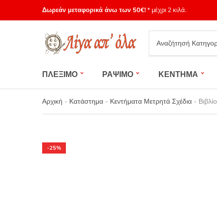
Δωρεάν μεταφορικά άνω των 50€!
* μέχρι 2 κιλά.
Category
name
ΠΛΕΞΙΜΟ
ΡΑΨΙΜΟ
ΚΕΝΤΗΜΑ
Αρχική
-
Κατάστημα
-
Κεντήματα Μετρητά Σχέδια
-
Βιβλί
-25%