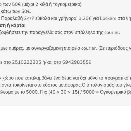
ων 50€ (μέχρι 2 κιλά ή *ογκομετρικό)
ς κάτω των 50€.
 Παραλαβή 24/7 εύκολα και γρήγορα. 3,20€ για Lockers στα νη
η ή κάρτα!
ξοφλήσετε την παραγγελία σας στον υπάλληλο της courier.
ες ημέρες, με συνεργαζόμενη εταιρεία courier. (Σε περιόδους γ
είτε στο 2510222805 ή/και στο 6942983559
 χώρο που καταλαμβάνει ένα δέμα και όχι μόνο το πραγματικό τ
 ανταποκρίνεται στο κόστος μεταφοράς.Ο υπολογισμός του γίνετ
έλεσμα με το 5000. Πχ: (40 × 30 × 15) / 5000 = Ογκομετρικό β