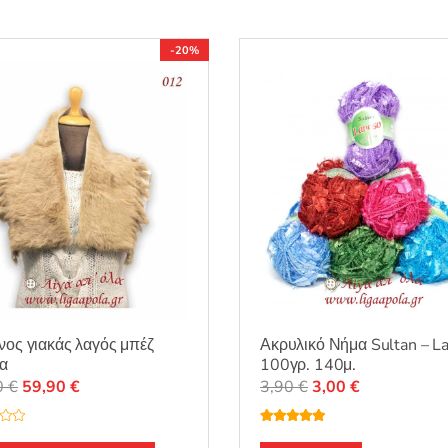
-20%
νος γιακάς λαγός μπέζ
Ακρυλικό Νήμα Sultan – L
ια
100γρ. 140μ.
Original
Η
Original
Η
0
€
59,90
€
3,90
€
3,00
€
price
τρέχουσα
price
τρέχουσα
was:
τιμή
was:
τιμή
Βαθμολογή
θηκε με
5.00