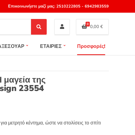
Επικοινωνήστε μαζί μας:
2510222805
-
6942983559
0
0,00
€
S
e
a
ΑΞΕΣΟΥΑΡ
ΕΤΑΙΡΙΕΣ
Προσφορές!
r
c
h
Η μαγεία της
esign 23554
για μετρητό κέντημα, ώστε να στολίσεις το σπίτι