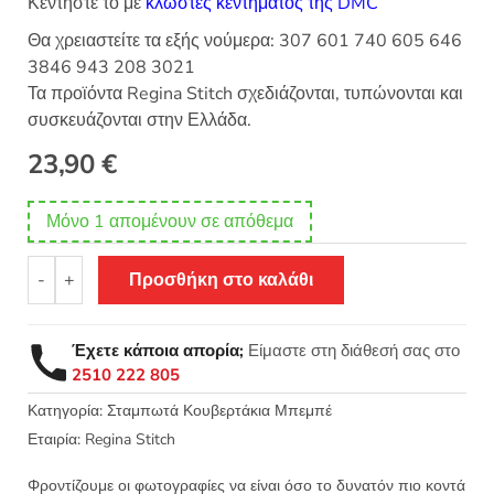
Κεντήστε το με
κλωστές κεντήματος της DMC
Θα χρειαστείτε τα εξής νούμερα: 307 601 740 605 646
3846 943 208 3021
Τα προϊόντα Regina Stitch σχεδιάζονται, τυπώνονται και
συσκευάζονται στην Ελλάδα.
23,90
€
Μόνο 1 απομένουν σε απόθεμα
Σταμπωτή
-
+
Προσθήκη στο καλάθι
πάνα
βρεφική
σε
Έχετε κάποια απορία;
Είμαστε στη διάθεσή σας στο
πικέ
2510 222 805
βαμβακερό
90x90
Κατηγορία:
Σταμπωτά Κουβερτάκια Μπεμπέ
Μονόκερος
Εταιρία:
Regina Stitch
Regina
Stitch
Φροντίζουμε οι φωτογραφίες να είναι όσο το δυνατόν πιο κοντά