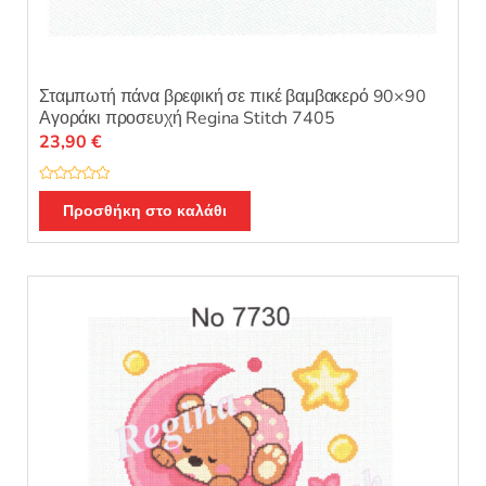
Σταμπωτή πάνα βρεφική σε πικέ βαμβακερό 90×90
Αγοράκι προσευχή Regina Stitch 7405
23,90
€
Β
α
Προσθήκη στο καλάθι
θ
μ
ο
λ
ο
γ
ή
θ
η
κ
ε
μ
ε
0
α
π
ό
5