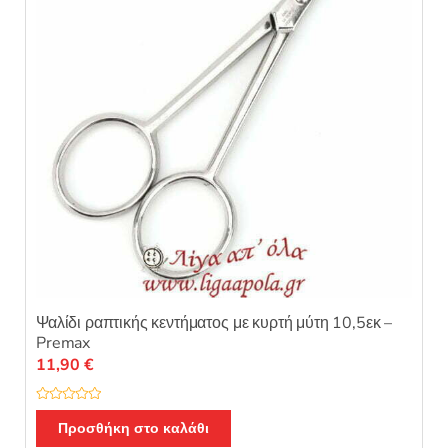
Ψαλίδι ραπτικής κεντήματος με κυρτή μύτη 10,5εκ –
Premax
11,90
€
Β
α
Προσθήκη στο καλάθι
θ
μ