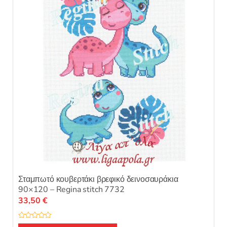
του
προϊόντος
Σταμπωτό κουβερτάκι βρεφικό δεινοσαυράκια
90×120 – Regina stitch 7732
33,50
€
Β