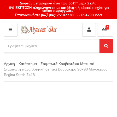
Δωρεάν μεταφορικά άνω των 50€!
* μέχρι 2 κιλά.
-5% ΕΚΠΤΩΣΗ πληρώνοντας με κατάθεση ή κάρτα! (ισχύει για
online παραγγελίες)
Επικοινωνήστε μαζί μας:
2510222805
-
6942983559
0
M
E
S
N
e
S
Category
U
a
e
name
a
r
r
Αρχική
-
Κατάστημα
-
Σταμπωτά Κουβερτάκια Μπεμπέ
-
c
c
Σταμπωτή πάνα βρεφική σε πικέ βαμβακερό 90×90 Μονόκερος
h
h
Regina Stitch 7418
p
r
o
d
u
c
t
s