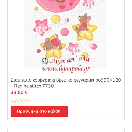
Σταμπωτό κουβερτάκι βρεφικό φεγγαράκι ροζ 90×120
– Regina stitch 7730
33,50
€
Β
α
Προσθήκη στο καλάθι
θ
μ
ο
λ
ο
γ