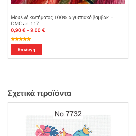
Μουλινέ κεντήματος 100% αιγυπτιακό βαμβάκι –
DMC art 117
Price
0,90
€
–
9,00
€
range:
0,90 €
Βαθμολογή
Αυτό
θηκε με
4.96
Επιλογή
through
από 5
το
9,00 €
προϊόν
έχει
πολλαπλές
παραλλαγές.
Οι
Σχετικά προϊόντα
επιλογές
μπορούν
να
επιλεγούν
στη
σελίδα