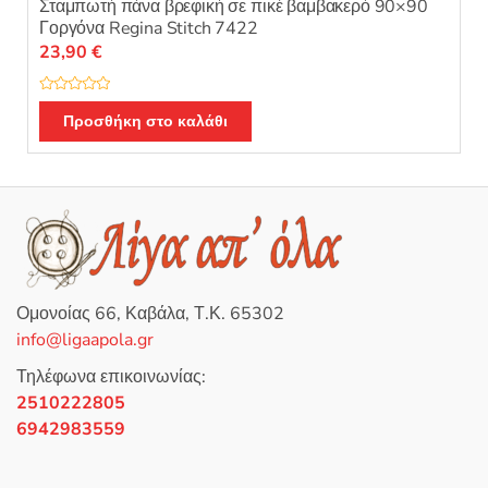
Σταμπωτή πάνα βρεφική σε πικέ βαμβακερό 90×90
Γοργόνα Regina Stitch 7422
23,90
€
Β
α
Προσθήκη στο καλάθι
θ
μ
ο
λ
ο
γ
ή
θ
η
κ
ε
μ
ε
0
Ομονοίας 66, Καβάλα, Τ.Κ. 65302
α
π
info@ligaapola.gr
ό
5
Τηλέφωνα επικοινωνίας:
2510222805
6942983559