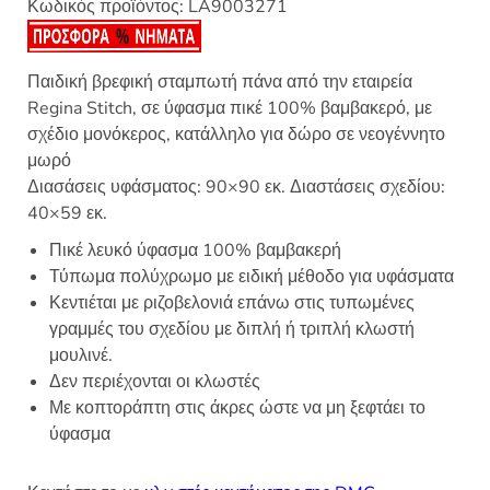
Κωδικός προϊόντος:
LA9003271
Παιδική βρεφική σταμπωτή πάνα από την εταιρεία
Regina Stitch, σε ύφασμα πικέ 100% βαμβακερό, με
σχέδιο μονόκερος, κατάλληλο για δώρο σε νεογέννητο
μωρό
Διασάσεις υφάσματος: 90×90 εκ. Διαστάσεις σχεδίου:
40×59 εκ.
Πικέ λευκό ύφασμα 100% βαμβακερή
Τύπωμα πολύχρωμο με ειδική μέθοδο για υφάσματα
Κεντιέται με ριζοβελονιά επάνω στις τυπωμένες
γραμμές του σχεδίου με διπλή ή τριπλή κλωστή
μουλινέ.
Δεν περιέχονται οι κλωστές
Με κοπτοράπτη στις άκρες ώστε να μη ξεφτάει το
ύφασμα