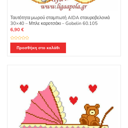
Ταυτότητα μωρού σταμπωτή AIDA σταυροβελονιά
30×40 – Μπλε καροτσάκι – Gobelin 60.105
6,90
€
Β
α
Προσθήκη στο καλάθι
θ
μ
ο
λ
ο
γ
ή
θ
η
κ
ε
μ
ε
0
α
π
ό
5