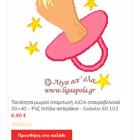
ό
5
Ταυτότητα μωρού σταμπωτή AIDA σταυροβελονιά
30×40 – Ροζ πιπίλα αστεράκια – Gobelin 60.102
6,90
€
Β
α
Προσθήκη στο καλάθι
θ