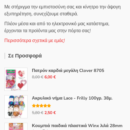
Με στήριγμα την εμπιστοσύνη σας και κίνητρο την άψογη
εξυπηρέτηση, συνεχίζουμε σταθερά.
Πλέον μέσα και από το ηλεκτρονικό μας κατάστημα,
έρχονται τα προϊόντα μας στην πόρτα σας!
Περισσότερα σχετικά με εμάς!
Σε Προσφορά
Πατρόν καρδιά μεγάλη Clover 8705
Original
Η
8,00
€
6,00
€
price
τρέχουσα
was:
τιμή
8,00 €.
είναι:
Ακρυλικό νήμα Lace - Frilly 100γρ. 38μ.
6,00 €.
Βαθμολογή
Original
Η
5,80
€
2,50
€
θηκε με
5.00
από 5
price
τρέχουσα
Κουμπιά παιδικά πλαστικά Winx λιλά 28mm
was:
τιμή