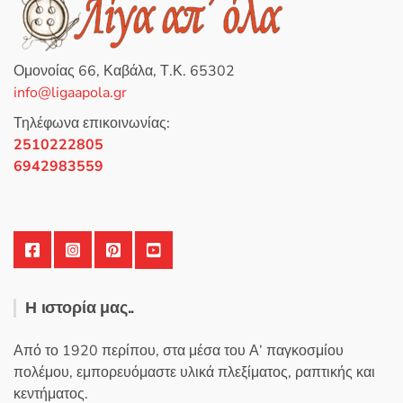
η
κ
ε
μ
ε
0
Ομονοίας 66, Καβάλα, Τ.Κ. 65302
α
π
info@ligaapola.gr
ό
5
Τηλέφωνα επικοινωνίας:
2510222805
6942983559
Η ιστορία μας..
Από το 1920 περίπου, στα μέσα του Α’ παγκοσμίου
πολέμου, εμπορευόμαστε υλικά πλεξίματος, ραπτικής και
κεντήματος.