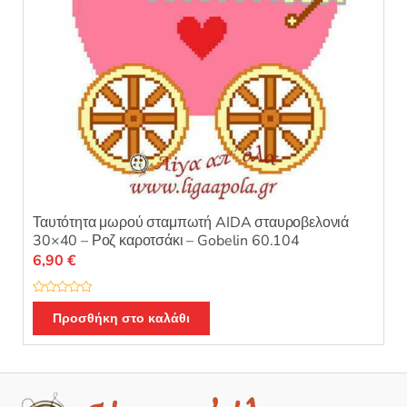
Ταυτότητα μωρού σταμπωτή AIDA σταυροβελονιά
30×40 – Ροζ καροτσάκι – Gobelin 60.104
6,90
€
Β
α
Προσθήκη στο καλάθι
θ
μ
ο
λ
ο
γ
ή
θ