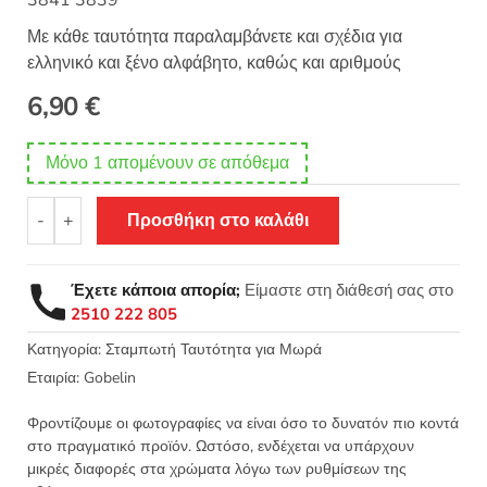
3841 3839
Με κάθε ταυτότητα παραλαμβάνετε και σχέδια για
ελληνικό και ξένο αλφάβητο, καθώς και αριθμούς
6,90
€
Μόνο 1 απομένουν σε απόθεμα
Ταυτότητα
-
+
Προσθήκη στο καλάθι
μωρού
σταμπωτή
AIDA
Έχετε κάποια απορία;
Είμαστε στη διάθεσή σας στο
σταυροβελονιά
2510 222 805
30x40
-
Κατηγορία:
Σταμπωτή Ταυτότητα για Μωρά
Μπιμπερό
Εταιρία:
Gobelin
αγοράκι
-
Φροντίζουμε οι φωτογραφίες να είναι όσο το δυνατόν πιο κοντά
Gobelin
στο πραγματικό προϊόν. Ωστόσο, ενδέχεται να υπάρχουν
60.101
μικρές διαφορές στα χρώματα λόγω των ρυθμίσεων της