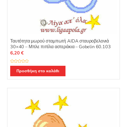
Ταυτότητα μωρού σταμπωτή AIDA σταυροβελονιά
30×40 – Μπλε πιπίλα αστεράκια – Gobelin 60.103
6,20
€
Β
α
Προσθήκη στο καλάθι
θ
μ
ο
λ
ο
γ
ή
θ
η
κ
ε
μ
ε
0
α
π