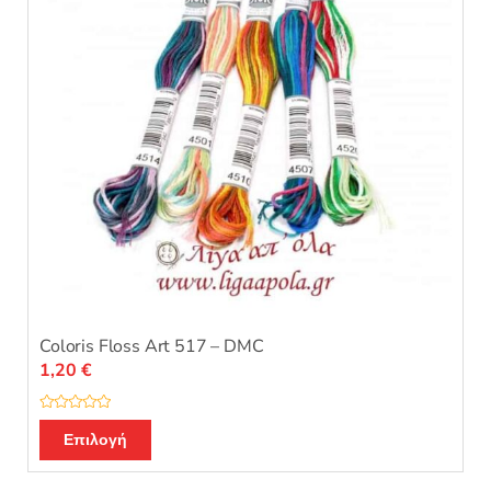
Coloris Floss Art 517 – DMC
1,20
€
Β
Αυτό
α
Επιλογή
θ
το
μ
ο
προϊόν
λ