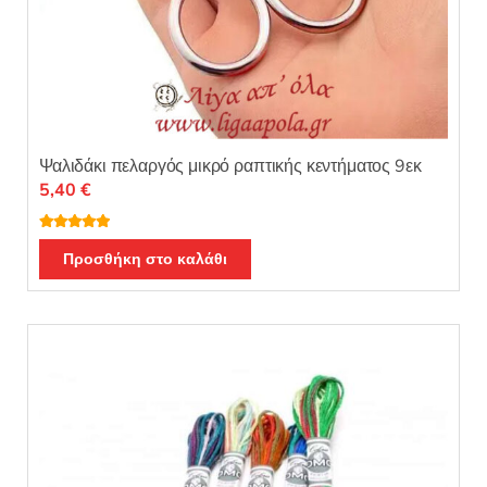
Ψαλιδάκι πελαργός μικρό ραπτικής κεντήματος 9εκ
5,40
€
Βαθμολογή
θηκε με
5.00
Προσθήκη στο καλάθι
από 5