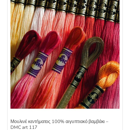
Μουλινέ κεντήματος 100% αιγυπτιακό βαμβάκι –
DMC art 117