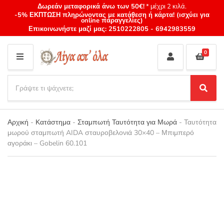
Δωρεάν μεταφορικά άνω των 50€!
* μέχρι 2 κιλά.
-5% ΕΚΠΤΩΣΗ πληρώνοντας με κατάθεση ή κάρτα! (ισχύει για
online παραγγελίες)
Επικοινωνήστε μαζί μας:
2510222805
-
6942983559
0
M
E
S
N
e
S
Category
U
a
e
name
a
r
r
Αρχική
-
Κατάστημα
-
Σταμπωτή Ταυτότητα για Μωρά
-
Ταυτότητα
c
c
μωρού σταμπωτή AIDA σταυροβελονιά 30×40 – Μπιμπερό
h
h
αγοράκι – Gobelin 60.101
p
r
o
d
u
c
t
s