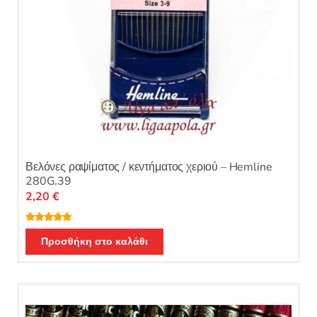
Βελόνες ραψίματος / κεντήματος χεριού – Hemline
280G.39
2,20
€
Βαθμολογή
θηκε με
5.00
Προσθήκη στο καλάθι
από 5