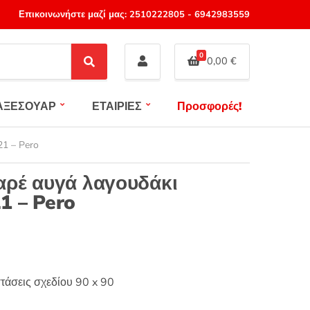
Επικοινωνήστε μαζί μας:
2510222805
-
6942983559
0
0,00
€
S
e
a
ΑΞΕΣΟΥΑΡ
ΕΤΑΙΡΙΕΣ
Προσφορές!
r
c
h
1 – Pero
αρέ αυγά λαγουδάκι
1 – Pero
τάσεις σχεδίου 90 x 90