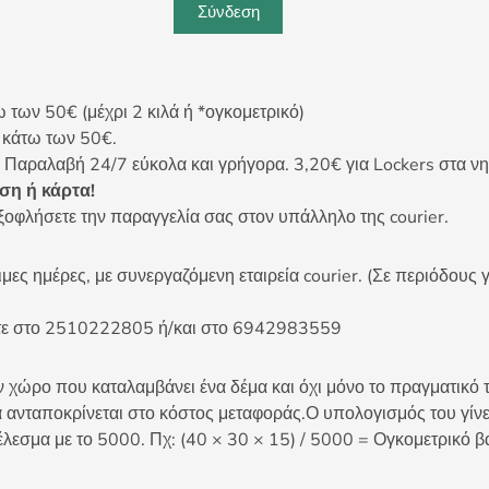
Σύνδεση
ων 50€ (μέχρι 2 κιλά ή *ογκομετρικό)
ς κάτω των 50€.
 Παραλαβή 24/7 εύκολα και γρήγορα. 3,20€ για Lockers στα νη
η ή κάρτα!
ξοφλήσετε την παραγγελία σας στον υπάλληλο της courier.
ες ημέρες, με συνεργαζόμενη εταιρεία courier. (Σε περιόδους γ
είτε στο 2510222805 ή/και στο 6942983559
 χώρο που καταλαμβάνει ένα δέμα και όχι μόνο το πραγματικό τ
 ανταποκρίνεται στο κόστος μεταφοράς.Ο υπολογισμός του γίνετ
έλεσμα με το 5000. Πχ: (40 × 30 × 15) / 5000 = Ογκομετρικό β