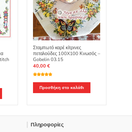
προϊόντος
Σταμπωτό καρέ κίτρινες
ια
πεταλούδες 100X100 Κνωσός –
itch
Gobelin 03.15
40,00
€
Βαθμολογή
θηκε με
5.00
από 5
Προσθήκη στο καλάθι
Πληροφορίες