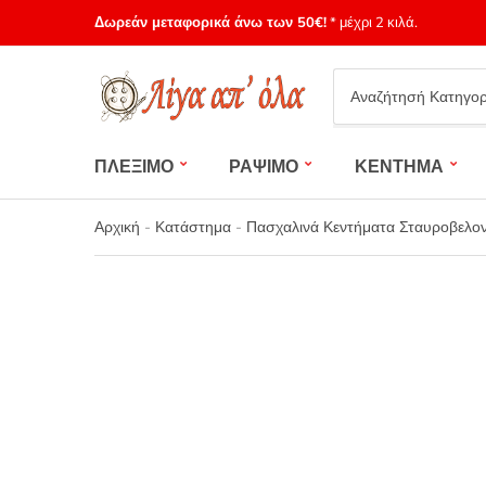
Δωρεάν μεταφορικά άνω των 50€!
* μέχρι 2 κιλά.
Category
name
ΠΛΕΞΙΜΟ
ΡΑΨΙΜΟ
ΚΕΝΤΗΜΑ
Αρχική
-
Κατάστημα
-
Πασχαλινά Κεντήματα Σταυροβελον