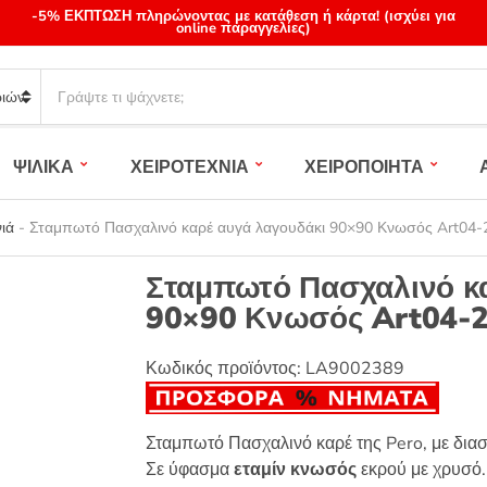
-5% ΕΚΠΤΩΣΗ πληρώνοντας με κατάθεση ή κάρτα! (ισχύει για
online παραγγελίες)
S
e
a
r
ΨΙΛΙΚΑ
ΧΕΙΡΟΤΕΧΝΙΑ
ΧΕΙΡΟΠΟΙΗΤΑ
c
h
p
ιά
-
Σταμπωτό Πασχαλινό καρέ αυγά λαγουδάκι 90×90 Κνωσός Art04-2
r
o
Σταμπωτό Πασχαλινό κ
d
90×90 Κνωσός Art04-2
u
c
t
Κωδικός προϊόντος:
LA9002389
s
:
Σταμπωτό Πασχαλινό καρέ της Pero, με διασ
Σε ύφασμα
εταμίν κνωσός
εκρού με χρυσό.