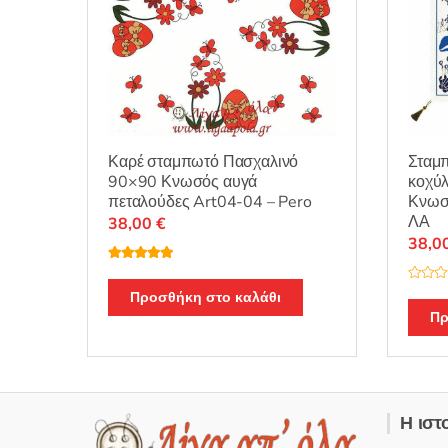
Καρέ σταμπωτό Πασχαλινό
Σταμπ
90×90 Κνωσός αυγά
κοχύλ
πεταλούδες Art04-04 – Pero
Κνωσό
ΛΑ
38,00
€
38,0
Βαθμολογή
θηκε με
5.00
Β
από 5
Προσθήκη στο καλάθι
α
θ
Πρ
μ
ο
λ
ο
γ
ή
θ
η
Η ιστ
κ
ε
μ