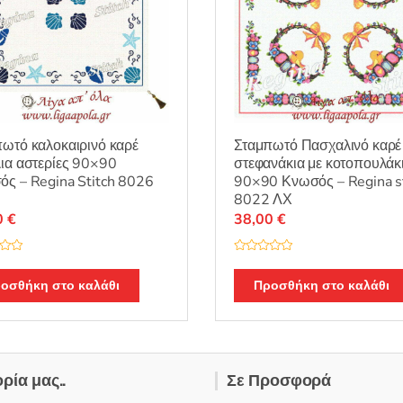
ωτό καλοκαιρινό καρέ
Σταμπωτό Πασχαλινό καρέ
ια αστερίες 90×90
στεφανάκια με κοτοπουλάκ
ς – Regina Stitch 8026
90×90 Κνωσός – Regina st
8022 ΛΧ
0
€
38,00
€
Β
α
θ
οσθήκη στο καλάθι
Προσθήκη στο καλάθι
μ
ο
λ
ο
γ
ή
θ
η
ορία μας..
Σε Προσφορά
κ
ε
μ