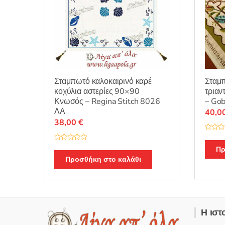
Σταμπωτό καλοκαιρινό καρέ
Σταμ
κοχύλια αστερίες 90×90
τρια
Κνωσός – Regina Stitch 8026
– Gob
ΛΑ
40,0
38,00
€
Β
α
Β
θ
Πρ
α
μ
θ
Προσθήκη στο καλάθι
ο
μ
λ
ο
ο
λ
γ
ο
ή
γ
θ
ή
η
θ
κ
η
ε
Η ιστ
κ
μ
ε
ε
μ