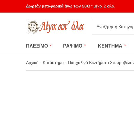
Δωρεάν μεταφορικά άνω των 50€!
* μέχρι 2 κιλά.
Category
name
ΠΛΕΞΙΜΟ
ΡΑΨΙΜΟ
ΚΕΝΤΗΜΑ
Αρχική
-
Κατάστημα
-
Πασχαλινά Κεντήματα Σταυροβελον