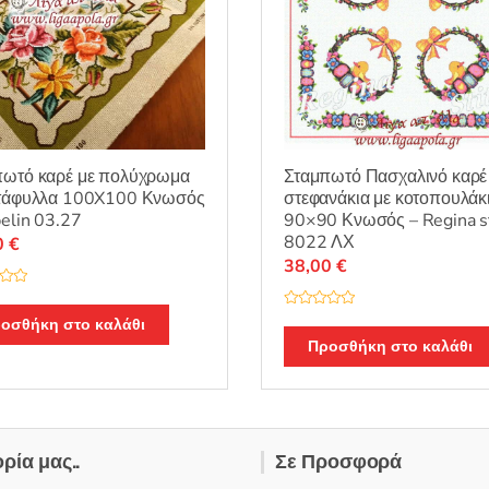
προϊόντος
πωτό καρέ με πολύχρωμα
Σταμπωτό Πασχαλινό καρέ
ντάφυλλα 100X100 Κνωσός
στεφανάκια με κοτοπουλάκ
elin 03.27
90×90 Κνωσός – Regina st
8022 ΛΧ
0
€
38,00
€
Β
οσθήκη στο καλάθι
α
θ
Προσθήκη στο καλάθι
μ
ο
λ
ο
γ
ή
θ
η
ορία μας..
Σε Προσφορά
κ
ε
μ