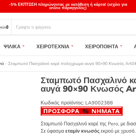
-5% ΕΚΠΤΩΣΗ πληρώνοντας με κατάθεση ή κάρτα! (ισχύει για
online παραγγελίες)
S
e
a
r
ΨΙΛΙΚΑ
ΧΕΙΡΟΤΕΧΝΙΑ
ΧΕΙΡΟΠΟΙΗΤΑ
c
h
p
ιά
-
Σταμπωτό Πασχαλινό καρέ πολύχρωμα αυγά 90×90 Κνωσός Art04
r
o
Σταμπωτό Πασχαλινό κ
d
αυγά 90×90 Κνωσός Ar
u
c
t
Κωδικός προϊόντος:
LA9002388
s
:
Σταμπωτό Πασχαλινό καρέ της Pero, με διασ
Σε ύφασμα
εταμίν κνωσός
εκρού με χρυσό.