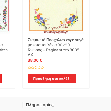
Σταμπωτό Πασχαλινό καρέ αυγά
ια
με κοτοπουλάκια 90×90
itch
Κνωσός – Regina stitch 8005
ΛΧ
38,00
€
Β
α
θ
Προσθήκη στο καλάθι
μ
ο
λ
ο
γ
ή
θ
η
Πληροφορίες
κ
ε
μ