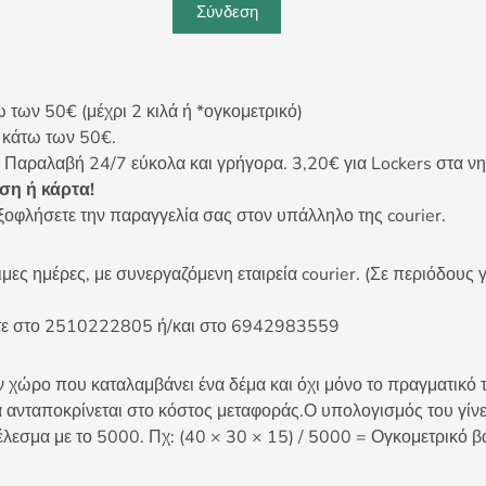
Σύνδεση
ων 50€ (μέχρι 2 κιλά ή *ογκομετρικό)
ς κάτω των 50€.
 Παραλαβή 24/7 εύκολα και γρήγορα. 3,20€ για Lockers στα νη
η ή κάρτα!
ξοφλήσετε την παραγγελία σας στον υπάλληλο της courier.
ες ημέρες, με συνεργαζόμενη εταιρεία courier. (Σε περιόδους γ
είτε στο 2510222805 ή/και στο 6942983559
 χώρο που καταλαμβάνει ένα δέμα και όχι μόνο το πραγματικό τ
 ανταποκρίνεται στο κόστος μεταφοράς.Ο υπολογισμός του γίνετ
έλεσμα με το 5000. Πχ: (40 × 30 × 15) / 5000 = Ογκομετρικό β