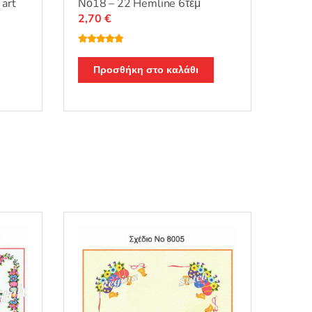
art
Νο18 – 22 Hemline 6τεμ
2,70
€
Βαθμολογή
θηκε με
5.00
από 5
Προσθήκη στο καλάθι
.