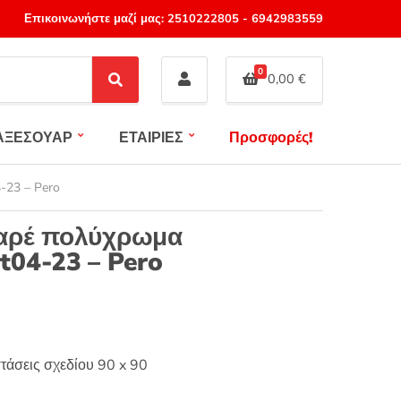
Επικοινωνήστε μαζί μας:
2510222805
-
6942983559
0
0,00
€
S
e
a
ΑΞΕΣΟΥΑΡ
ΕΤΑΙΡΙΕΣ
Προσφορές!
r
c
h
-23 – Pero
αρέ πολύχρωμα
t04-23 – Pero
τάσεις σχεδίου 90 x 90