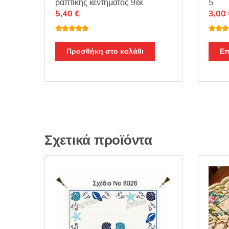
ραπτικής κεντήματος 9εκ
5
5,40
€
3,00
Βαθμολογή
Βαθμο
θηκε με
5.00
θηκε μ
από 5
από 5
Προσθήκη στο καλάθι
Επ
Σχετικά προϊόντα