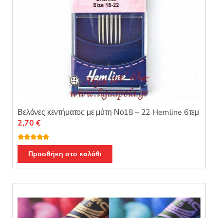
Βελόνες κεντήματος με μύτη Νο18 – 22 Hemline 6τεμ
2,70
€
Βαθμολογή
θηκε με
5.00
Προσθήκη στο καλάθι
από 5