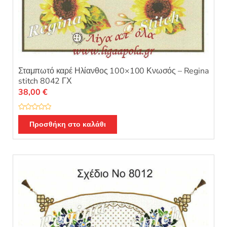
Σταμπωτό καρέ Ηλίανθος 100×100 Κνωσός – Regina
stitch 8042 ΓΧ
38,00
€
Β
α
Προσθήκη στο καλάθι
θ
μ
ο
λ
ο
γ
ή
θ
η
κ
ε
μ
ε
0
α
π
ό