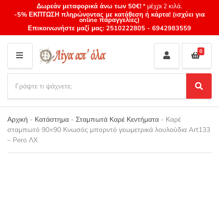
Δωρεάν μεταφορικά άνω των 50€!
* μέχρι 2 κιλά.
-5% ΕΚΠΤΩΣΗ πληρώνοντας με κατάθεση ή κάρτα! (ισχύει για
online παραγγελίες)
Επικοινωνήστε μαζί μας:
2510222805
-
6942983559
0
M
E
S
N
e
S
Category
U
a
e
name
a
r
r
Αρχική
-
Κατάστημα
-
Σταμπωτά Καρέ Κεντήματα
-
Καρέ
c
c
σταμπωτό 90×90 Κνωσός μπορντό γεωμετρικά λουλούδια Art133
h
h
– Pero ΛΧ
p
r
o
d
u
c
t
s