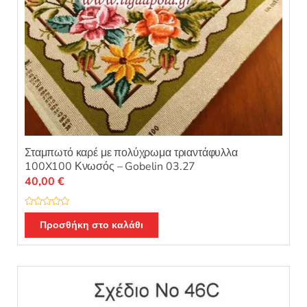
Σταμπωτό καρέ με πολύχρωμα τριαντάφυλλα
100X100 Κνωσός – Gobelin 03.27
40,00
€
Β
α
Προσθήκη στο καλάθι
θ
μ
ο
λ
ο
γ
ή
θ
η
κ