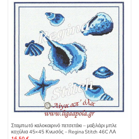
ε
μ
ε
0
α
π
ό
5
Σταμπωτό καλοκαιρινό πετσετάκι – μαξιλάρι μπλε
κοχύλια 45×45 Κνωσός – Regina Stitch 46C ΛΑ
16,50
€