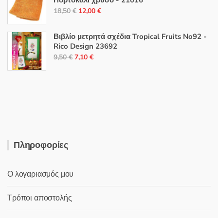
Πορτοκαλί χρυσό - 21016
3,50 €.
είναι:
Original
Η
18,50
€
12,00
€
2,50 €.
price
τρέχουσα
was:
τιμή
Βιβλίο μετρητά σχέδια Tropical Fruits No92 -
18,50 €.
είναι:
Rico Design 23692
Original
Η
12,00 €.
9,50
€
7,10
€
price
τρέχουσα
was:
τιμή
9,50 €.
είναι:
7,10 €.
Πληροφορίες
Ο λογαριασμός μου
Τρόποι αποστολής