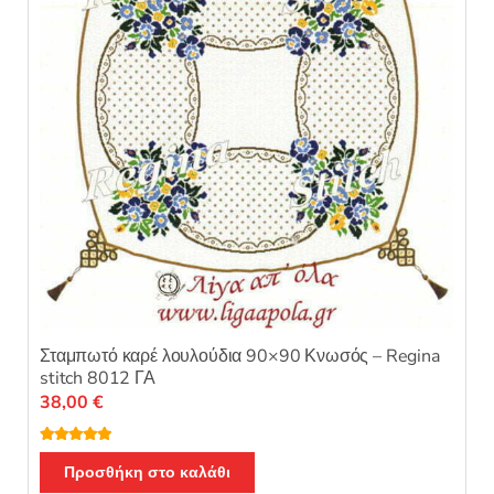
5
Σταμπωτό καρέ λουλούδια 90×90 Κνωσός – Regina
stitch 8012 ΓΑ
38,00
€
Βαθμολογή
θηκε με
5.00
Προσθήκη στο καλάθι
από 5