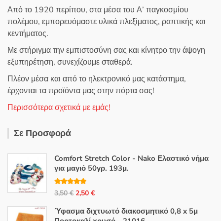
Από το 1920 περίπου, στα μέσα του Α’ παγκοσμίου
πολέμου, εμπορευόμαστε υλικά πλεξίματος, ραπτικής και
κεντήματος.
Με στήριγμα την εμπιστοσύνη σας και κίνητρο την άψογη
εξυπηρέτηση, συνεχίζουμε σταθερά.
Πλέον μέσα και από το ηλεκτρονικό μας κατάστημα,
έρχονται τα προϊόντα μας στην πόρτα σας!
Περισσότερα σχετικά με εμάς!
Σε Προσφορά
Comfort Stretch Color - Nako Ελαστικό νήμα
για μαγιό 50γρ. 193μ.
Βαθμολογή
Original
Η
3,50
€
2,50
€
θηκε με
5.00
από 5
price
τρέχουσα
Ύφασμα διχτυωτό διακοσμητικό 0,8 x 5μ
was:
τιμή