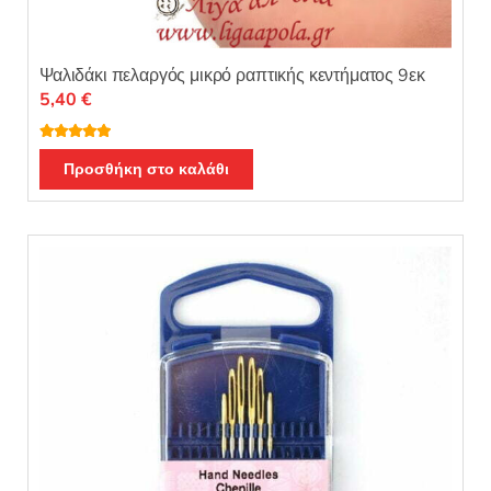
Ψαλιδάκι πελαργός μικρό ραπτικής κεντήματος 9εκ
5,40
€
Βαθμολογή
θηκε με
5.00
Προσθήκη στο καλάθι
από 5