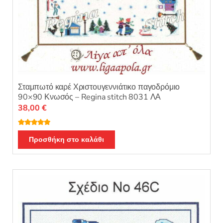
Σταμπωτό καρέ Χριστουγεννιάτικο παγοδρόμιο
90×90 Κνωσός – Regina stitch 8031 ΛΑ
38,00
€
Βαθμολογή
θηκε με
5.00
Προσθήκη στο καλάθι
από 5