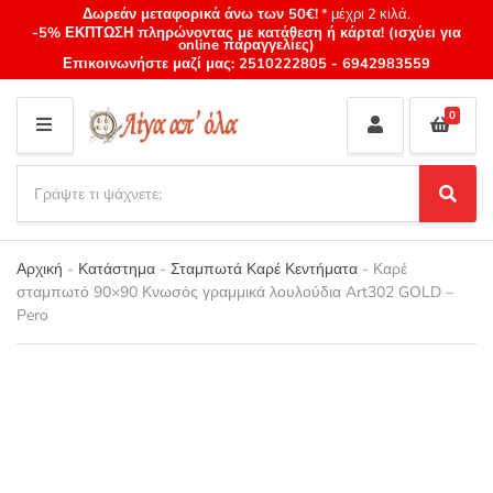
Δωρεάν μεταφορικά άνω των 50€!
* μέχρι 2 κιλά.
-5% ΕΚΠΤΩΣΗ πληρώνοντας με κατάθεση ή κάρτα! (ισχύει για
online παραγγελίες)
Επικοινωνήστε μαζί μας:
2510222805
-
6942983559
0
M
E
S
N
e
S
Category
U
a
e
name
a
r
r
Αρχική
-
Κατάστημα
-
Σταμπωτά Καρέ Κεντήματα
-
Καρέ
c
c
σταμπωτό 90×90 Κνωσός γραμμικά λουλούδια Art302 GOLD –
h
h
Pero
p
r
o
d
u
c
t
s