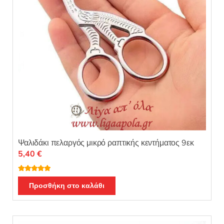
Ψαλιδάκι πελαργός μικρό ραπτικής κεντήματος 9εκ
5,40
€
Βαθμολογή
θηκε με
5.00
Προσθήκη στο καλάθι
από 5