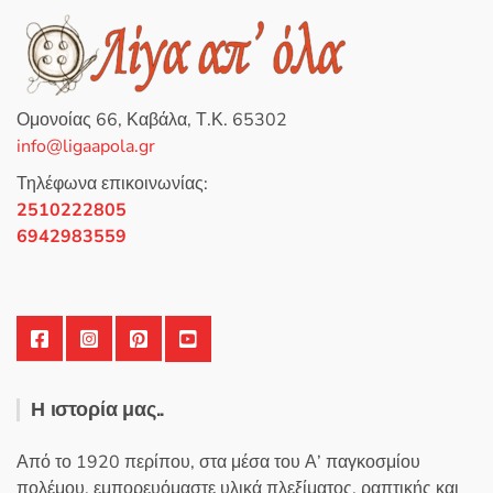
ή
θ
η
κ
ε
μ
ε
0
Ομονοίας 66, Καβάλα, Τ.Κ. 65302
α
π
info@ligaapola.gr
ό
5
Τηλέφωνα επικοινωνίας:
2510222805
6942983559
Η ιστορία μας..
Από το 1920 περίπου, στα μέσα του Α’ παγκοσμίου
πολέμου, εμπορευόμαστε υλικά πλεξίματος, ραπτικής και