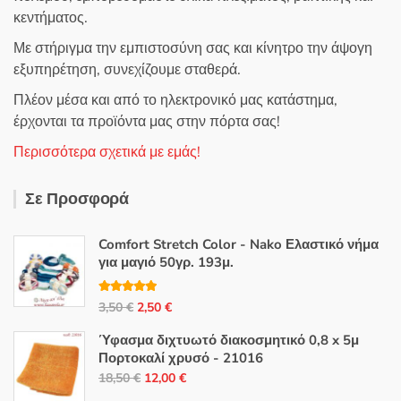
κεντήματος.
Με στήριγμα την εμπιστοσύνη σας και κίνητρο την άψογη
εξυπηρέτηση, συνεχίζουμε σταθερά.
Πλέον μέσα και από το ηλεκτρονικό μας κατάστημα,
έρχονται τα προϊόντα μας στην πόρτα σας!
Περισσότερα σχετικά με εμάς!
Σε Προσφορά
Comfort Stretch Color - Nako Ελαστικό νήμα
για μαγιό 50γρ. 193μ.
Βαθμολογή
Original
Η
3,50
€
2,50
€
θηκε με
5.00
από 5
price
τρέχουσα
Ύφασμα διχτυωτό διακοσμητικό 0,8 x 5μ
was:
τιμή
Πορτοκαλί χρυσό - 21016
3,50 €.
είναι:
Original
Η
18,50
€
12,00
€
2,50 €.
price
τρέχουσα