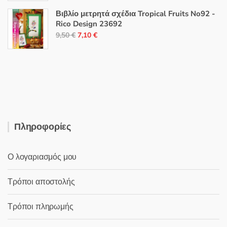
was:
τιμή
Βιβλίο μετρητά σχέδια Tropical Fruits No92 -
18,50 €.
είναι:
Rico Design 23692
Original
Η
12,00 €.
9,50
€
7,10
€
price
τρέχουσα
was:
τιμή
9,50 €.
είναι:
7,10 €.
Πληροφορίες
Ο λογαριασμός μου
Τρόποι αποστολής
Τρόποι πληρωμής