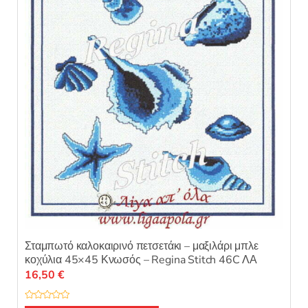
Σταμπωτό καλοκαιρινό πετσετάκι – μαξιλάρι μπλε
κοχύλια 45×45 Κνωσός – Regina Stitch 46C ΛΑ
16,50
€
Β