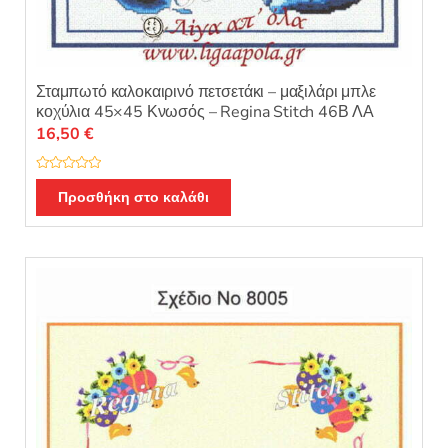
Σταμπωτό καλοκαιρινό πετσετάκι – μαξιλάρι μπλε
κοχύλια 45×45 Κνωσός – Regina Stitch 46Β ΛΑ
16,50
€
Β
α
Προσθήκη στο καλάθι
θ
μ
ο
λ
ο
γ
ή
θ
η
κ
ε
μ
ε
0
α
π
ό
5