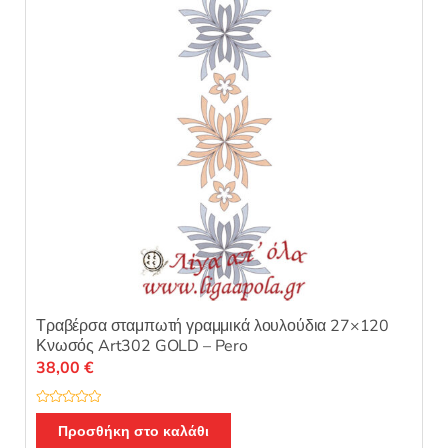
να
επιλεγούν
στη
σελίδα
του
προϊόντος
Τραβέρσα σταμπωτή γραμμικά λουλούδια 27×120
Κνωσός Art302 GOLD – Pero
38,00
€
Β
α
Προσθήκη στο καλάθι
θ