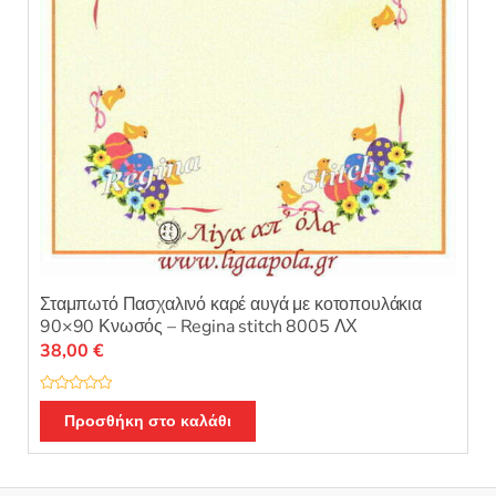
Σταμπωτό Πασχαλινό καρέ αυγά με κοτοπουλάκια
90×90 Κνωσός – Regina stitch 8005 ΛΧ
38,00
€
Β
α
Προσθήκη στο καλάθι
θ
μ
ο
λ
ο
γ