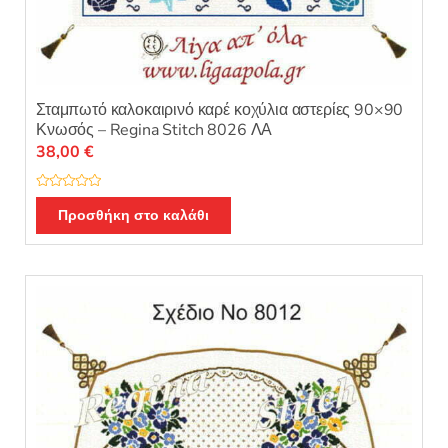
Σταμπωτό καλοκαιρινό καρέ κοχύλια αστερίες 90×90
Κνωσός – Regina Stitch 8026 ΛΑ
38,00
€
Β
α
Προσθήκη στο καλάθι
θ
μ
ο
λ
ο
γ
ή
θ
η
κ
ε
μ
ε
0
α
π
ό
5