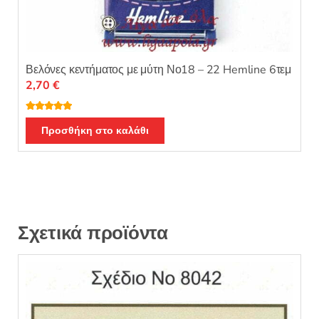
Βελόνες κεντήματος με μύτη Νο18 – 22 Hemline 6τεμ
2,70
€
Βαθμολογή
θηκε με
5.00
Προσθήκη στο καλάθι
από 5
Σχετικά προϊόντα