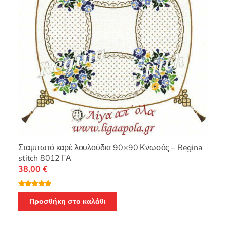
Σταμπωτό καρέ λουλούδια 90×90 Κνωσός – Regina
stitch 8012 ΓΑ
38,00
€
Βαθμολογή
θηκε με
5.00
Προσθήκη στο καλάθι
από 5