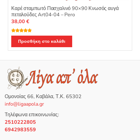
Καρέ σταμπωτό Πασχαλινό 90×90 Κνωσός αυγά
πεταλούδες Art04-04 – Pero
38,00
€
Βαθμολογή
θηκε με
5.00
Προσθήκη στο καλάθι
από 5
Ομονοίας 66, Καβάλα, Τ.Κ. 65302
info@ligaapola.gr
Τηλέφωνα επικοινωνίας:
2510222805
6942983559