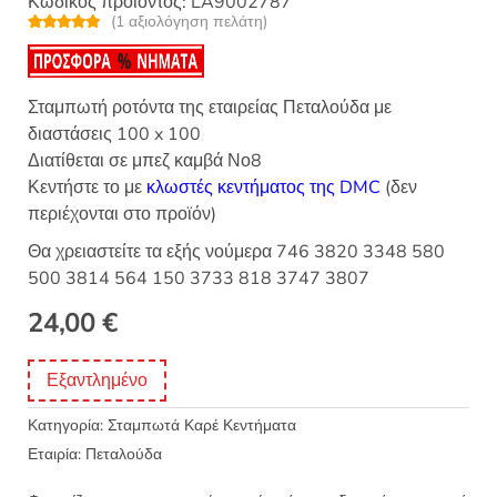
Κωδικός προϊόντος:
LA9002787
(
1
αξιολόγηση πελάτη)
Βαθμολογή
1
θηκε με
5.00
από 5 με
βάση
βαθμολογία
Σταμπωτή ροτόντα της εταιρείας Πεταλούδα με
πελάτη
διαστάσεις 100 x 100
Διατίθεται σε μπεζ καμβά Νο8
Κεντήστε το με
κλωστές κεντήματος της DMC
(δεν
περιέχονται στο προϊόν)
Θα χρειαστείτε τα εξής νούμερα 746 3820 3348 580
500 3814 564 150 3733 818 3747 3807
24,00
€
Εξαντλημένο
Κατηγορία:
Σταμπωτά Καρέ Κεντήματα
Εταιρία:
Πεταλούδα