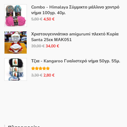
Combo - Himalaya Σύμμικτο μάλλινο χοντρό
νήμα 100γρ. 40μ.
Original
Η
5,80
€
4,50
€
price
τρέχουσα
was:
τιμή
Χριστουγεννιάτικο amigurumi πλεκτό Κυρία
5,80 €.
είναι:
Santa 25εκ ΜΑΚ051
Original
Η
4,50 €.
39,00
€
34,00
€
price
τρέχουσα
was:
τιμή
Τζια - Kangaroo Γυαλιστερό νήμα 50γρ. 55μ.
39,00 €.
είναι:
34,00 €.
Βαθμολογή
Original
Η
3,30
€
2,80
€
θηκε με
5.00
από 5
price
τρέχουσα
was:
τιμή
3,30 €.
είναι:
2,80 €.