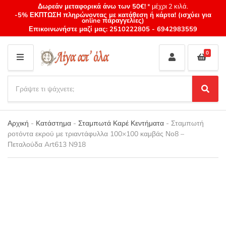
Δωρεάν μεταφορικά άνω των 50€!
* μέχρι 2 κιλά.
-5% ΕΚΠΤΩΣΗ πληρώνοντας με κατάθεση ή κάρτα! (ισχύει για
online παραγγελίες)
Επικοινωνήστε μαζί μας:
2510222805
-
6942983559
0
M
E
S
N
e
S
Category
U
a
e
name
a
r
r
Αρχική
-
Κατάστημα
-
Σταμπωτά Καρέ Κεντήματα
-
Σταμπωτή
c
c
ροτόντα εκρού με τριαντάφυλλα 100×100 καμβάς Νο8 –
h
h
Πεταλούδα Art613 N918
p
r
o
d
u
c
t
s