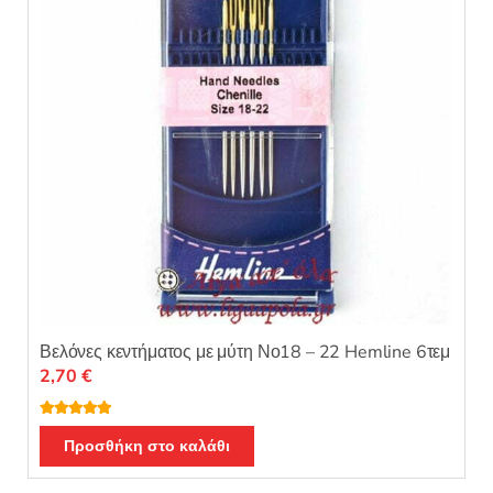
Βελόνες κεντήματος με μύτη Νο18 – 22 Hemline 6τεμ
2,70
€
Βαθμολογή
θηκε με
5.00
Προσθήκη στο καλάθι
από 5