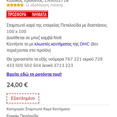
Κωδικός προϊόντος:
LA9002716
(
1
αξιολόγηση πελάτη)
Βαθμολογή
1
θηκε με
5.00
από 5 με
βάση
βαθμολογία
Σταμπωτό καρέ της εταιρείας Πεταλούδα με διαστάσεις
πελάτη
100 x 100
Διατίθεται σε μπεζ καμβά Νο8
Κεντήστε το με
κλωστές κεντήματος της DMC
(δεν
περιέχονται στο προϊόν)
Θα χρειαστείτε τα εξής νούμερα 767 221 εκρού 729
433 500 502 504 λευκό 3713 223
Βρείτε εδώ τη ροτόντα του!!
24,00
€
Εξαντλημένο
Κατηγορία:
Σταμπωτά Καρέ Κεντήματα
Εταιρία:
Πεταλούδα