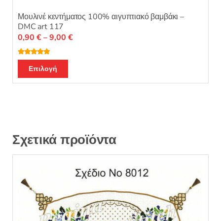
Μουλινέ κεντήματος 100% αιγυπτιακό βαμβάκι –
DMC art 117
Price
0,90
€
–
9,00
€
range:
0,90 €
Βαθμολογή
Αυτό
θηκε με
4.96
Επιλογή
through
από 5
το
9,00 €
προϊόν
έχει
πολλαπλές
παραλλαγές.
Οι
Σχετικά προϊόντα
επιλογές
μπορούν
να
επιλεγούν
στη
σελίδα
του