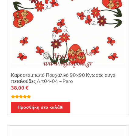
Καρέ σταμπωτό Πασχαλινό 90×90 Κνωσός αυγά
πεταλούδες Art04-04 – Pero
38,00
€
Βαθμολογή
θηκε με
5.00
Προσθήκη στο καλάθι
από 5