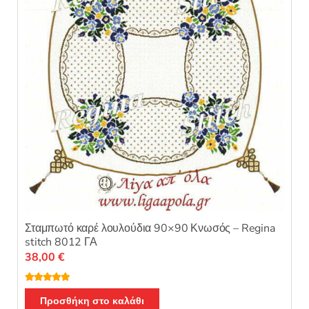
προϊόντος
Σταμπωτό καρέ λουλούδια 90×90 Κνωσός – Regina
stitch 8012 ΓΑ
38,00
€
Βαθμολογή
θηκε με
5.00
Προσθήκη στο καλάθι
από 5