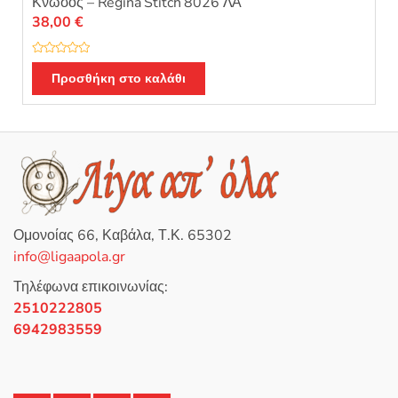
Κνωσός – Regina Stitch 8026 ΛΑ
38,00
€
Β
α
Προσθήκη στο καλάθι
θ
μ
ο
λ
ο
γ
ή
θ
η
κ
ε
μ
ε
0
Ομονοίας 66, Καβάλα, Τ.Κ. 65302
α
π
info@ligaapola.gr
ό
5
Τηλέφωνα επικοινωνίας:
2510222805
6942983559