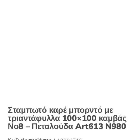
:
Σταμπωτό καρέ μπορντό με
τριαντάφυλλα 100×100 καμβάς
Νο8 – Πεταλούδα Art613 N980