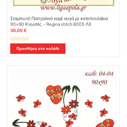
Σταμπωτό Πασχαλινό καρέ αυγά με κοτοπουλάκια
90×90 Κνωσός – Regina stitch 8005 ΛΧ
38,00
€
Β
α
Προσθήκη στο καλάθι
θ
μ
ο
λ
ο
γ
ή
θ
η
κ
ε
μ
ε
0
α
π
ό
5