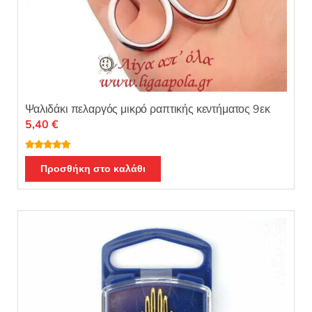
Ψαλιδάκι πελαργός μικρό ραπτικής κεντήματος 9εκ
5,40
€
Βαθμολογή
θηκε με
5.00
Προσθήκη στο καλάθι
από 5