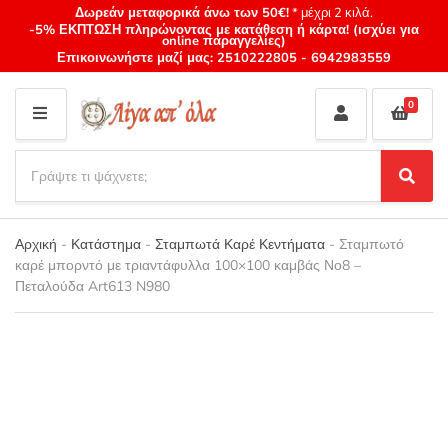
Δωρεάν μεταφορικά άνω των 50€!
* μέχρι 2 κιλά.
-5% ΕΚΠΤΩΣΗ πληρώνοντας με κατάθεση ή κάρτα! (ισχύει για
online παραγγελίες)
Επικοινωνήστε μαζί μας:
2510222805
-
6942983559
0
M
E
S
N
e
S
Category
U
a
e
name
a
r
r
Αρχική
-
Κατάστημα
-
Σταμπωτά Καρέ Κεντήματα
-
Σταμπωτό
c
c
καρέ μπορντό με τριαντάφυλλα 100×100 καμβάς Νο8 –
h
h
Πεταλούδα Art613 N980
p
r
o
d
u
c
t
s