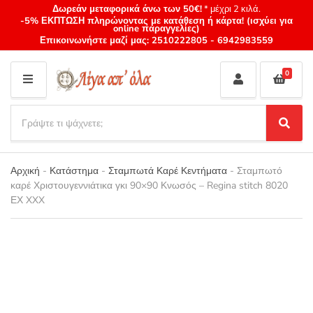
Δωρεάν μεταφορικά άνω των 50€!
* μέχρι 2 κιλά.
-5% ΕΚΠΤΩΣΗ πληρώνοντας με κατάθεση ή κάρτα! (ισχύει για
online παραγγελίες)
Επικοινωνήστε μαζί μας:
2510222805
-
6942983559
0
M
E
S
N
e
S
Category
U
a
e
name
a
r
r
Αρχική
-
Κατάστημα
-
Σταμπωτά Καρέ Κεντήματα
-
Σταμπωτό
c
c
καρέ Χριστουγεννιάτικα γκι 90×90 Κνωσός – Regina stitch 8020
h
h
ΕΧ XXX
p
r
o
d
u
c
t
s