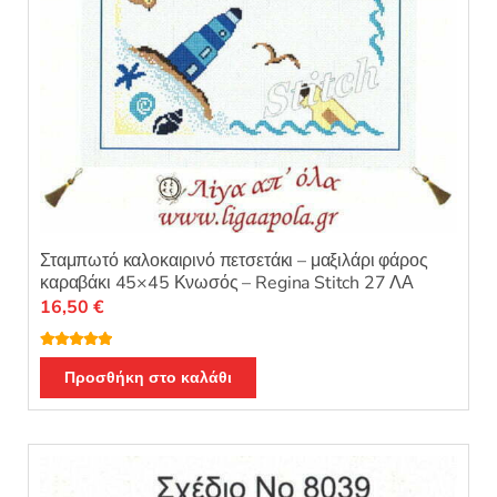
Σταμπωτό καλοκαιρινό πετσετάκι – μαξιλάρι φάρος
καραβάκι 45×45 Κνωσός – Regina Stitch 27 ΛΑ
16,50
€
Βαθμολογή
θηκε με
5.00
Προσθήκη στο καλάθι
από 5