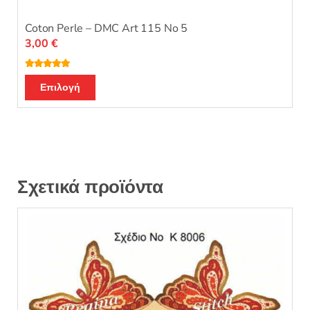
Coton Perle – DMC Art 115 No 5
3,00
€
Βαθμολογή
Αυτό
θηκε με
5.00
Επιλογή
από 5
το
προϊόν
έχει
πολλαπλές
παραλλαγές.
Οι
Σχετικά προϊόντα
επιλογές
μπορούν
να
επιλεγούν
στη
σελίδα
του