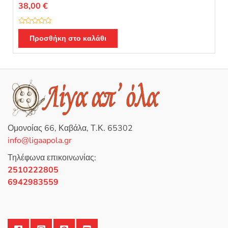
38,00
€
Β
α
Προσθήκη στο καλάθι
θ
μ
ο
λ
ο
γ
ή
θ
η
κ
ε
μ
ε
0
Ομονοίας 66, Καβάλα, Τ.Κ. 65302
α
π
info@ligaapola.gr
ό
5
Τηλέφωνα επικοινωνίας:
2510222805
6942983559