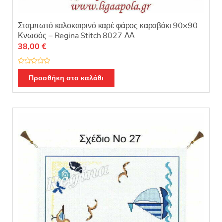
Σταμπωτό καλοκαιρινό καρέ φάρος καραβάκι 90×90
Κνωσός – Regina Stitch 8027 ΛΑ
38,00
€
Β
α
Προσθήκη στο καλάθι
θ
μ
ο
λ
ο
γ
ή
θ
η
κ
ε
μ
ε
0
α
π
ό
5