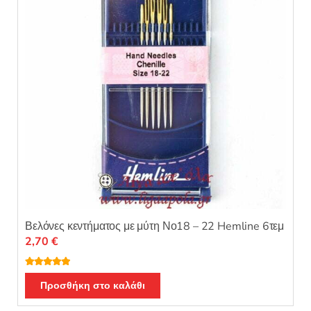
Βελόνες κεντήματος με μύτη Νο18 – 22 Hemline 6τεμ
2,70
€
Βαθμολογή
θηκε με
5.00
Προσθήκη στο καλάθι
από 5