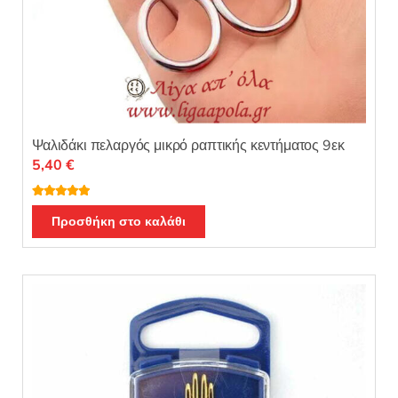
Ψαλιδάκι πελαργός μικρό ραπτικής κεντήματος 9εκ
5,40
€
Βαθμολογή
θηκε με
5.00
Προσθήκη στο καλάθι
από 5