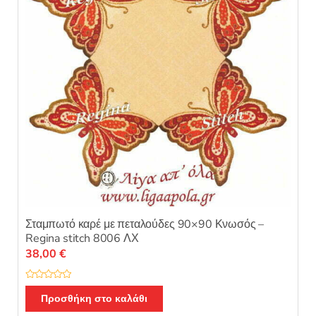
προϊόντος
Σταμπωτό καρέ με πεταλούδες 90×90 Κνωσός –
Regina stitch 8006 ΛΧ
38,00
€
Β
α
Προσθήκη στο καλάθι
θ
μ