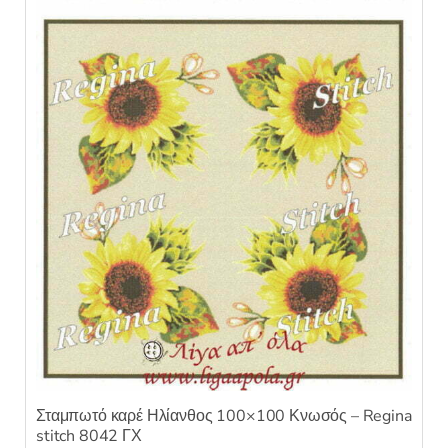
κ
ε
μ
ε
0
α
π
ό
5
Σταμπωτό καρέ Ηλίανθος 100×100 Κνωσός – Regina
stitch 8042 ΓΧ