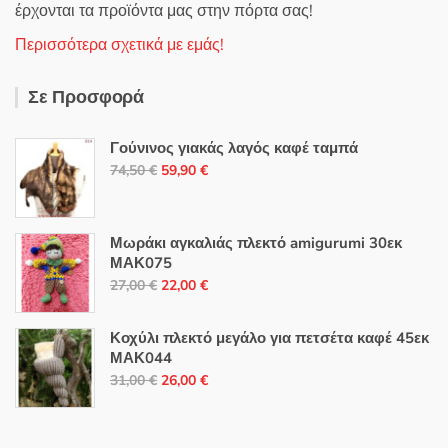
έρχονται τα προϊόντα μας στην πόρτα σας!
Περισσότερα σχετικά με εμάς!
Σε Προσφορά
Γούνινος γιακάς λαγός καφέ ταμπά
Original
Η
74,50
€
59,90
€
price
τρέχουσα
was:
τιμή
74,50 €.
είναι:
Μωράκι αγκαλιάς πλεκτό amigurumi 30εκ
ΜΑΚ075
59,90 €.
Original
Η
27,00
€
22,00
€
price
τρέχουσα
was:
τιμή
Κοχύλι πλεκτό μεγάλο για πετσέτα καφέ 45εκ
27,00 €.
είναι:
ΜΑΚ044
Original
Η
22,00 €.
31,00
€
26,00
€
price
τρέχουσα
was:
τιμή