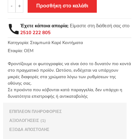
Σταμπωτό
-
+
Προσθήκη στο καλάθι
κέντημα
καρέ
Στεφάνι
Έχετε κάποια απορία;
Είμαστε στη διάθεσή σας στο
λουλούδια
2510 222 805
90x90
Κνωσός
Κατηγορία:
Σταμπωτά Καρέ Κεντήματα
-
Εταιρία:
OEM
S9
ΛΑ
Φροντίζουμε οι φωτογραφίες να είναι όσο το δυνατόν πιο κοντά
ποσότητα
στο πραγματικό προϊόν. Ωστόσο, ενδέχεται να υπάρχουν
μικρές διαφορές στα χρώματα λόγω των ρυθμίσεων της
οθόνης σας.
Σε προιόντα που κόβονται κατά παραγγελία, δεν υπάρχει η
δυνατότητα επιστροφής ή αντικαταβολής
ΕΠΙΠΛΈΟΝ ΠΛΗΡΟΦΟΡΊΕΣ
ΑΞΙΟΛΟΓΉΣΕΙΣ (1)
ΈΞΟΔΑ ΑΠΟΣΤΟΛΉΣ