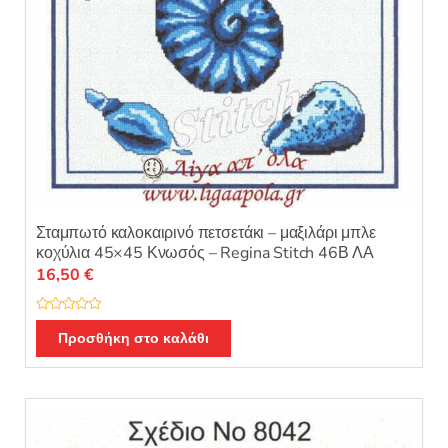
Σταμπωτό καλοκαιρινό πετσετάκι – μαξιλάρι μπλε
κοχύλια 45×45 Κνωσός – Regina Stitch 46Β ΛΑ
16,50
€
Β
α
Προσθήκη στο καλάθι
θ
μ
ο
λ
ο
γ
ή
θ
η