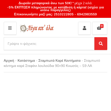
Δωρεάν μεταφορικά άνω των 50€!
* μέχρι 2 κιλά.
-5% ΕΚΠΤΩΣΗ πληρώνοντας με κατάθεση ή κάρτα! (ισχύει για
online παραγγελίες)
Επικοινωνήστε μαζί μας:
2510222805
-
6942983559
0
M
E
S
N
e
S
Category
U
a
e
name
a
r
r
Αρχική
-
Κατάστημα
-
Σταμπωτά Καρέ Κεντήματα
-
Σταμπωτό
c
c
κέντημα καρέ Στεφάνι λουλούδια 90×90 Κνωσός – S9 ΛΑ
h
h
p
r
o
d
u
c
t
s