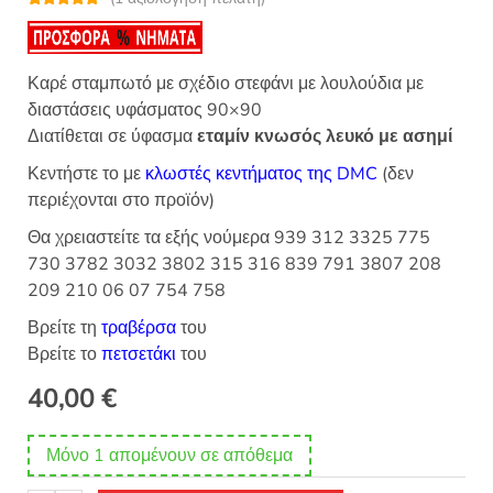
Βαθμολογή
1
θηκε με
5.00
από 5 με
βάση
βαθμολογία
Καρέ σταμπωτό με σχέδιο στεφάνι με λουλούδια με
πελάτη
διαστάσεις υφάσματος 90×90
Διατίθεται σε ύφασμα
εταμίν κνωσός λευκό με ασημί
Κεντήστε το με
κλωστές κεντήματος της DMC
(δεν
περιέχονται στο προϊόν)
Θα χρειαστείτε τα εξής νούμερα 939 312 3325 775
730 3782 3032 3802 315 316 839 791 3807 208
209 210 06 07 754 758
Βρείτε τη
τραβέρσα
του
Βρείτε το
πετσετάκι
του
40,00
€
Μόνο 1 απομένουν σε απόθεμα