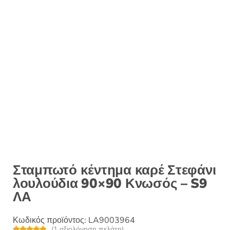
:
Σταμπωτό κέντημα καρέ Στεφάνι
λουλούδια 90×90 Κνωσός – S9
ΛΑ
Κωδικός προϊόντος:
LA9003964
(
1
αξιολόγηση πελάτη)