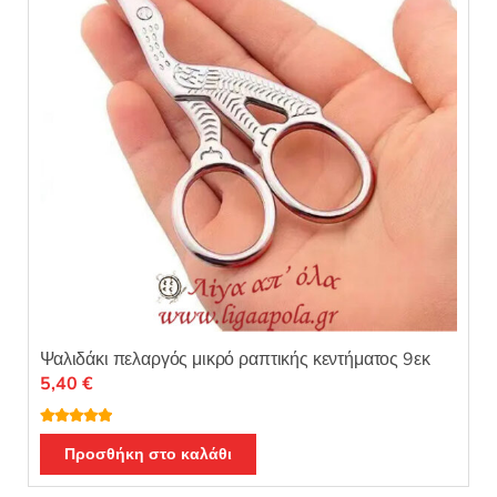
5
Ψαλιδάκι πελαργός μικρό ραπτικής κεντήματος 9εκ
5,40
€
Βαθμολογή
θηκε με
5.00
Προσθήκη στο καλάθι
από 5