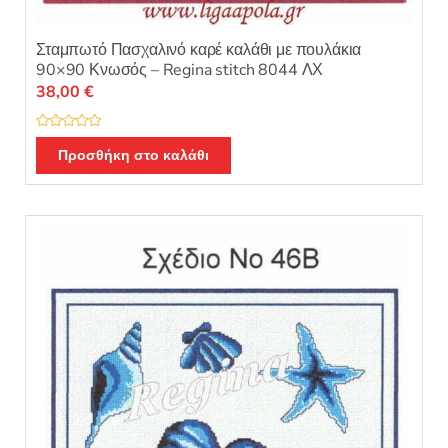
Σταμπωτό Πασχαλινό καρέ καλάθι με πουλάκια
90×90 Κνωσός – Regina stitch 8044 ΛΧ
38,00
€
Β
α
Προσθήκη στο καλάθι
θ
μ
ο
λ
ο
γ
ή
θ
η
κ
ε
μ
ε
0
α
π
ό
5