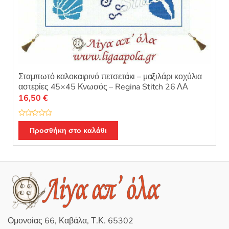
Σταμπωτό καλοκαιρινό πετσετάκι – μαξιλάρι κοχύλια
αστερίες 45×45 Κνωσός – Regina Stitch 26 ΛΑ
16,50
€
Β
α
Προσθήκη στο καλάθι
θ
μ
ο
λ
ο
γ
ή
θ
η
κ
ε
μ
ε
0
Ομονοίας 66, Καβάλα, Τ.Κ. 65302
α
π