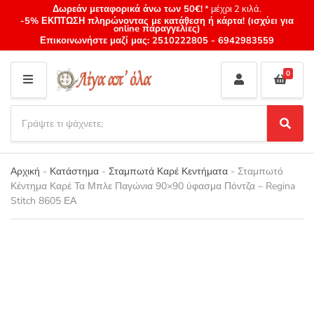
Δωρεάν μεταφορικά άνω των 50€!
* μέχρι 2 κιλά.
-5% ΕΚΠΤΩΣΗ πληρώνοντας με κατάθεση ή κάρτα! (ισχύει για
online παραγγελίες)
Επικοινωνήστε μαζί μας:
2510222805
-
6942983559
0
M
E
S
N
e
S
Category
U
a
e
name
a
r
r
Αρχική
-
Κατάστημα
-
Σταμπωτά Καρέ Κεντήματα
-
Σταμπωτό
c
c
Κέντημα Καρέ Τα Μπλε Παγώνια 90×90 ύφασμα Πόντζα – Regina
h
h
Stitch 8605 ΕΑ
p
r
o
d
u
c
t
s