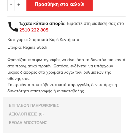
Σταμπωτό
-
+
Προσθήκη στο καλάθι
Κέντημα
Καρέ
Τα
Έχετε κάποια απορία;
Είμαστε στη διάθεσή σας στο
Μπλε
2510 222 805
Παγώνια
90x90
Κατηγορία:
Σταμπωτά Καρέ Κεντήματα
ύφασμα
Εταιρία:
Regina Stitch
Πόντζα
-
Φροντίζουμε οι φωτογραφίες να είναι όσο το δυνατόν πιο κοντά
Regina
στο πραγματικό προϊόν. Ωστόσο, ενδέχεται να υπάρχουν
Stitch
μικρές διαφορές στα χρώματα λόγω των ρυθμίσεων της
οθόνης σας.
8605
Σε προιόντα που κόβονται κατά παραγγελία, δεν υπάρχει η
ΕΑ
δυνατότητα επιστροφής ή αντικαταβολής
ποσότητα
ΕΠΙΠΛΈΟΝ ΠΛΗΡΟΦΟΡΊΕΣ
ΑΞΙΟΛΟΓΉΣΕΙΣ (0)
ΈΞΟΔΑ ΑΠΟΣΤΟΛΉΣ