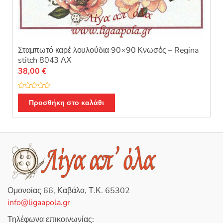
Σταμπωτό καρέ λουλούδια 90×90 Κνωσός – Regina
stitch 8043 ΛΧ
38,00
€
Β
α
Προσθήκη στο καλάθι
θ
μ
ο
λ
ο
γ
ή
θ
η
κ
ε
μ
ε
0
Ομονοίας 66, Καβάλα, Τ.Κ. 65302
α
π
info@ligaapola.gr
ό
5
Τηλέφωνα επικοινωνίας: