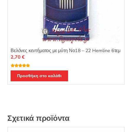
Βελόνες κεντήματος με μύτη Νο18 – 22 Hemline 6τεμ
2,70
€
Βαθμολογή
θηκε με
5.00
Προσθήκη στο καλάθι
από 5
Σχετικά προϊόντα