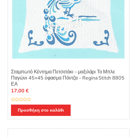
του
προϊόντος
Σταμπωτό Κέντημα Πετσετάκι – μαξιλάρι Το Μπλε
Παγώνι 45×45 ύφασμα Πόντζα – Regina Stitch 8805
ΕΑ
17,00
€
Β
α
Προσθήκη στο καλάθι
θ
μ
ο
λ
ο
γ
ή