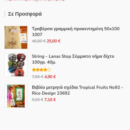
Σε Προσφορά
Τραβέρσα γραμμική προκεντημένη 50x100
1007
Original
Η
46,80
€
25,00
€
price
τρέχουσα
was:
τιμή
String - Lanas Stop Σύμμικτο νήμα δίχτυ
46,80 €.
είναι:
100γρ. 40μ.
25,00 €.
Βαθμολο
Original
Η
7,80
€
4,90
€
γήθηκε με
4.00
από
price
τρέχουσα
5
Βιβλίο μετρητά σχέδια Tropical Fruits No92 -
was:
τιμή
Rico Design 23692
7,80 €.
είναι:
Original
Η
9,50
€
7,10
€
4,90 €.
price
τρέχουσα
was:
τιμή
9,50 €.
είναι:
7,10 €.