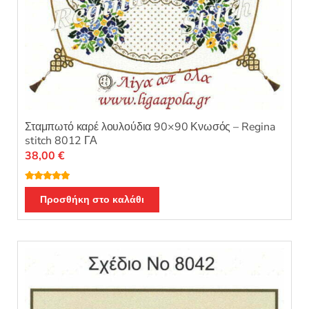
Σταμπωτό καρέ λουλούδια 90×90 Κνωσός – Regina
stitch 8012 ΓΑ
38,00
€
Βαθμολογή
θηκε με
5.00
Προσθήκη στο καλάθι
από 5