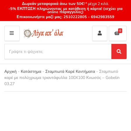
Δωρεάν μεταφορικά άνω των 50€!
* μέχρι 2 κιλά.
-5% ΕΚΠΤΩΣΗ πληρώνοντας με κατάθεση ή κάρτα! (ισχύει για
online παραγγελίες)
Επικοινωνήστε μαζί μας:
2510222805
-
6942983559
0
M
E
S
N
e
S
Category
U
a
e
name
a
r
r
Αρχική
-
Κατάστημα
-
Σταμπωτά Καρέ Κεντήματα
-
Σταμπωτό
c
c
καρέ με πολύχρωμα τριαντάφυλλα 100X100 Κνωσός – Gobelin
h
h
03.27
p
r
o
d
u
c
t
s