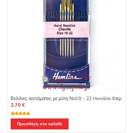
Βελόνες κεντήματος με μύτη Νο18 – 22 Hemline 6τεμ
2,70
€
Βαθμολογή
θηκε με
5.00
Προσθήκη στο καλάθι
από 5