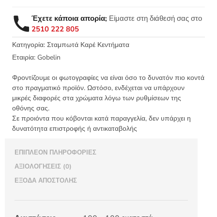
με
πολύχρωμα
Έχετε κάποια απορία;
Είμαστε στη διάθεσή σας στο
τριαντάφυλλα
2510 222 805
100X100
Κνωσός
Κατηγορία:
Σταμπωτά Καρέ Κεντήματα
-
Εταιρία:
Gobelin
Gobelin
03.27
Φροντίζουμε οι φωτογραφίες να είναι όσο το δυνατόν πιο κοντά
ποσότητα
στο πραγματικό προϊόν. Ωστόσο, ενδέχεται να υπάρχουν
μικρές διαφορές στα χρώματα λόγω των ρυθμίσεων της
οθόνης σας.
Σε προιόντα που κόβονται κατά παραγγελία, δεν υπάρχει η
δυνατότητα επιστροφής ή αντικαταβολής
ΕΠΙΠΛΈΟΝ ΠΛΗΡΟΦΟΡΊΕΣ
ΑΞΙΟΛΟΓΉΣΕΙΣ (0)
ΈΞΟΔΑ ΑΠΟΣΤΟΛΉΣ