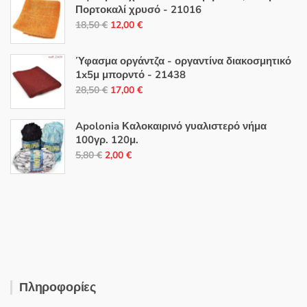
Πορτοκαλί χρυσό - 21016
Original
Η
18,50
€
12,00
€
price
τρέχουσα
was:
τιμή
Ύφασμα οργάντζα - οργαντίνα διακοσμητικό
18,50 €.
είναι:
1x5μ μπορντό - 21438
Original
Η
12,00 €.
28,50
€
17,00
€
price
τρέχουσα
was:
τιμή
Apolonia Καλοκαιρινό γυαλιστερό νήμα
28,50 €.
είναι:
100γρ. 120μ.
Original
Η
17,00 €.
5,80
€
2,00
€
price
τρέχουσα
was:
τιμή
5,80 €.
είναι:
2,00 €.
Πληροφορίες