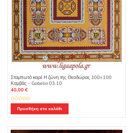
Σταμπωτό καρέ Η ζώνη της Θεοδώρας 100×100
Καμβάς – Gobelin 03.10
40,00
€
Β
α
Προσθήκη στο καλάθι
θ
μ
ο
λ
ο
γ
ή