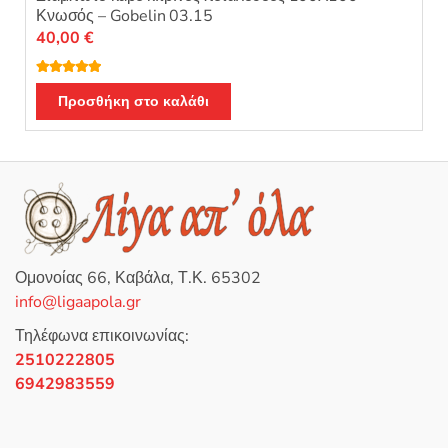
Κνωσός – Gobelin 03.15
40,00
€
Βαθμολογή
θηκε με
5.00
Προσθήκη στο καλάθι
από 5
Ομονοίας 66, Καβάλα, Τ.Κ. 65302
info@ligaapola.gr
Τηλέφωνα επικοινωνίας:
2510222805
6942983559