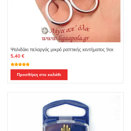
Ψαλιδάκι πελαργός μικρό ραπτικής κεντήματος 9εκ
5,40
€
Βαθμολογή
θηκε με
5.00
Προσθήκη στο καλάθι
από 5