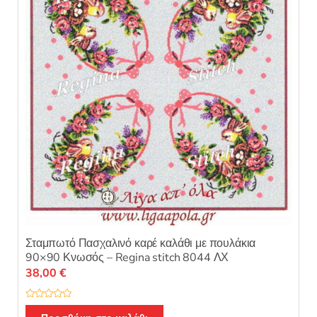
του
προϊόντος
Σταμπωτό Πασχαλινό καρέ καλάθι με πουλάκια
90×90 Κνωσός – Regina stitch 8044 ΛΧ
38,00
€
Β
α