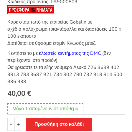
Κωδικός προϊόντος:
LA9000809
Καρέ σταμπωτό της εταιρείας Gobelin με
σχέδιο πολύχρωμα τριαντάφυλλα και διαστάσεις 100 x
100 εκατοστά
Διατίθεται σε ύφασμα εταμίν Κνωσός μπεζ.
Κεντήστε το με
κλωστές κεντήματος της DMC
(δεν
περιέχονται στο προϊόν)
Θα χρειαστείτε τα εξής νούμερα Λευκό 726 3689 402
3813 783 3687 921 734 802 780 732 918 814 500
936 938
40,00
€
Μόνο 1 απομένουν σε απόθεμα
Σταμπωτό
-
+
Προσθήκη στο καλάθι
καρέ