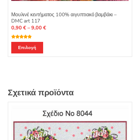
Μουλινέ κεντήματος 100% αιγυπτιακό βαμβάκι –
DMC art 117
Price
0,90
€
–
9,00
€
range:
0,90 €
Βαθμολογή
Αυτό
θηκε με
4.96
Επιλογή
through
από 5
το
9,00 €
προϊόν
έχει
πολλαπλές
παραλλαγές.
Οι
Σχετικά προϊόντα
επιλογές
μπορούν
να
επιλεγούν
στη
σελίδα