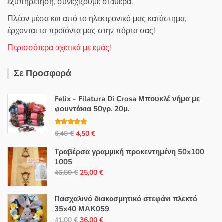
εξυπηρέτηση, συνεχίζουμε σταθερά.
Πλέον μέσα και από το ηλεκτρονικό μας κατάστημα,
έρχονται τα προϊόντα μας στην πόρτα σας!
Περισσότερα σχετικά με εμάς!
Σε Προσφορά
Felix - Filatura Di Crosa Μπουκλέ νήμα με
φουντάκια 50γρ. 20μ.
Βαθμολογή
Original
Η
6,40
€
4,50
€
θηκε με
5.00
από 5
price
τρέχουσα
Τραβέρσα γραμμική προκεντημένη 50x100
was:
τιμή
1005
6,40 €.
είναι:
Original
Η
46,80
€
25,00
€
4,50 €.
price
τρέχουσα
was:
τιμή
Πασχαλινό διακοσμητικό στεφάνι πλεκτό
46,80 €.
είναι:
35x40 ΜΑΚ059
Original
Η
25,00 €.
41,00
€
36,00
€