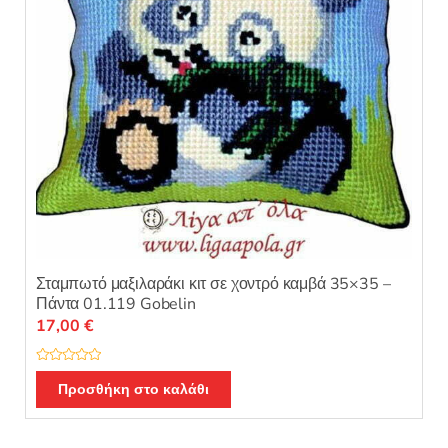
Σταμπωτό μαξιλαράκι κιτ σε χοντρό καμβά 35×35 –
Πάντα 01.119 Gobelin
17,00
€
Β
α
Προσθήκη στο καλάθι
θ
μ
ο
λ
ο