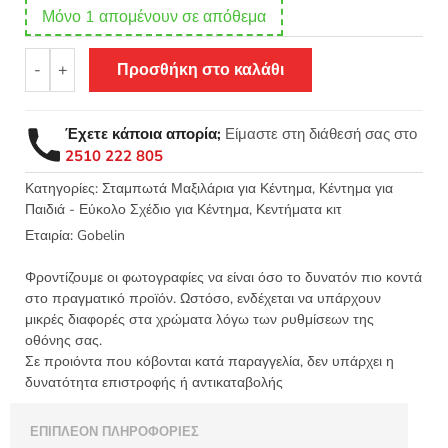
Μόνο 1 απομένουν σε απόθεμα
Σταμπωτό
-
+
Προσθήκη στο καλάθι
μαξιλαράκι
κιτ
σε
Έχετε κάποια απορία;
Είμαστε στη διάθεσή σας στο
χοντρό
2510 222 805
καμβά
35x35
Κατηγορίες:
Σταμπωτά Μαξιλάρια για Κέντημα
,
Κέντημα για
Παιδιά - Εύκολο Σχέδιο για Κέντημα
,
Κεντήματα κιτ
-
Αλογάκι
Εταιρία:
Gobelin
της
Παναγίας
Φροντίζουμε οι φωτογραφίες να είναι όσο το δυνατόν πιο κοντά
01.145
στο πραγματικό προϊόν. Ωστόσο, ενδέχεται να υπάρχουν
μικρές διαφορές στα χρώματα λόγω των ρυθμίσεων της
Gobelin
οθόνης σας.
ποσότητα
Σε προιόντα που κόβονται κατά παραγγελία, δεν υπάρχει η
δυνατότητα επιστροφής ή αντικαταβολής
ΕΠΙΠΛΈΟΝ ΠΛΗΡΟΦΟΡΊΕΣ