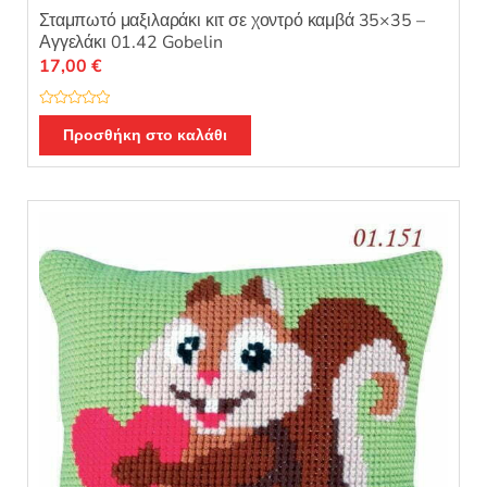
Σταμπωτό μαξιλαράκι κιτ σε χοντρό καμβά 35×35 –
Αγγελάκι 01.42 Gobelin
17,00
€
Β
α
Προσθήκη στο καλάθι
θ
μ
ο
λ
ο
γ
ή
θ
η
κ
ε
μ
ε
0
α
π
ό
5