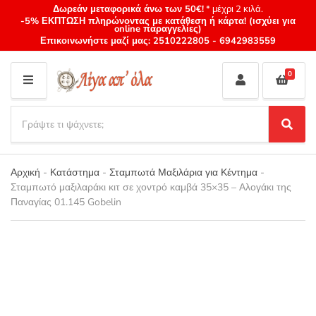
Δωρεάν μεταφορικά άνω των 50€!
* μέχρι 2 κιλά.
-5% ΕΚΠΤΩΣΗ πληρώνοντας με κατάθεση ή κάρτα! (ισχύει για
online παραγγελίες)
Επικοινωνήστε μαζί μας:
2510222805
-
6942983559
0
M
E
S
N
e
S
Category
U
a
e
name
a
r
r
Αρχική
-
Κατάστημα
-
Σταμπωτά Μαξιλάρια για Κέντημα
-
c
c
Σταμπωτό μαξιλαράκι κιτ σε χοντρό καμβά 35×35 – Αλογάκι της
h
h
Παναγίας 01.145 Gobelin
p
r
o
d
u
c
t
s