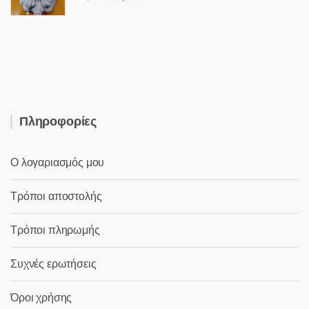
price
τρέχουσα
was:
τιμή
41,00 €.
είναι:
36,00 €.
Πληροφορίες
Ο λογαριασμός μου
Τρόποι αποστολής
Τρόποι πληρωμής
Συχνές ερωτήσεις
Όροι χρήσης