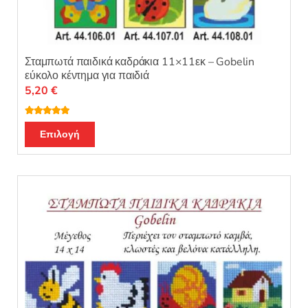
Σταμπωτά παιδικά καδράκια 11×11εκ – Gobelin
εύκολο κέντημα για παιδιά
5,20
€
Βαθμολογή
Αυτό
θηκε με
5.00
Επιλογή
από 5
το
προϊόν
έχει
πολλαπλές
παραλλαγές.
Οι
επιλογές
μπορούν
να
επιλεγούν