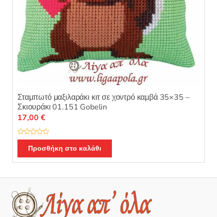
Σταμπωτό μαξιλαράκι κιτ σε χοντρό καμβά 35×35 –
Σκιουράκι 01.151 Gobelin
17,00
€
Β
α
Προσθήκη στο καλάθι
θ
μ
ο
λ
ο
γ
ή
θ
η
κ
ε
μ