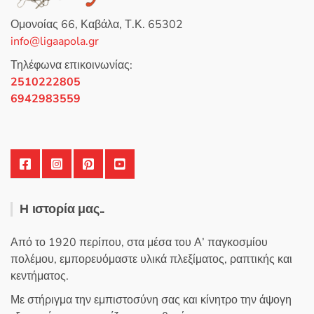
ε
0
Ομονοίας 66, Καβάλα, Τ.Κ. 65302
α
π
info@ligaapola.gr
ό
5
Τηλέφωνα επικοινωνίας:
2510222805
6942983559
Η ιστορία μας..
Από το 1920 περίπου, στα μέσα του Α’ παγκοσμίου
πολέμου, εμπορευόμαστε υλικά πλεξίματος, ραπτικής και
κεντήματος.
Με στήριγμα την εμπιστοσύνη σας και κίνητρο την άψογη