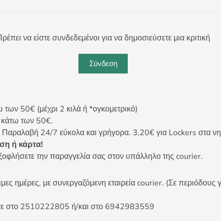
ρέπει να είστε συνδεδεμένοι για να δημοσιεύσετε μια κριτική
Σύνδεση
ων 50€ (μέχρι 2 κιλά ή *ογκομετρικό)
ς κάτω των 50€.
 Παραλαβή 24/7 εύκολα και γρήγορα. 3,20€ για Lockers στα νη
η ή κάρτα!
ξοφλήσετε την παραγγελία σας στον υπάλληλο της courier.
ες ημέρες, με συνεργαζόμενη εταιρεία courier. (Σε περιόδους γ
είτε στο 2510222805 ή/και στο 6942983559