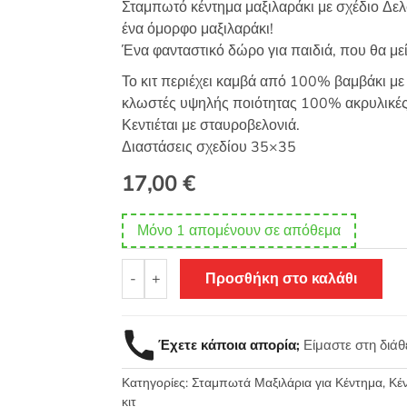
Σταμπωτό κέντημα μαξιλαράκι με σχέδιο Δελφ
ένα όμορφο μαξιλαράκι!
Ένα φανταστικό δώρο για παιδιά, που θα μεί
Το κιτ περιέχει καμβά από 100% βαμβάκι με 
κλωστές υψηλής ποιότητας 100% ακρυλικές, 
Κεντιέται με σταυροβελονιά.
Διαστάσεις σχεδίου 35×35
17,00
€
Μόνο 1 απομένουν σε απόθεμα
Σταμπωτό
-
+
Προσθήκη στο καλάθι
μαξιλαράκι
κιτ
σε
Έχετε κάποια απορία;
Είμαστε στη διά
χοντρό
καμβά
Κατηγορίες:
Σταμπωτά Μαξιλάρια για Κέντημα
,
Κέν
35x35
κιτ