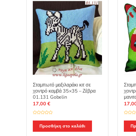
επιλεγούν
στη
σελίδα
του
προϊόντος
Σταμπωτό μαξιλαράκι κιτ σε
Σταμπ
χοντρό καμβά 35×35 – Ζέβρα
χοντρ
01.131 Gobelin
μανιτ
17,00
€
17,0
Β
Β
α
α
θ
θ
Προσθήκη στο καλάθι
Πρ
μ
μ
ο
ο