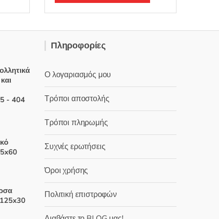
ο
λ
ο
γ
ή
θ
η
Πληροφορίες
κ
ε
μ
ε
0
ολλητικά
Ο λογαριασμός μου
α
 και
π
ό
5
Τρόποι αποστολής
5 - 404
Τρόποι πληρωμής
χουσα
ικό
Συχνές ερωτήσεις
25x60
:
 €.
Όροι χρήσης
έχουσα
έρσα
Πολιτική επιστροφών
μή
 125x30
ναι:
Διαβάστε το BLOG μας!