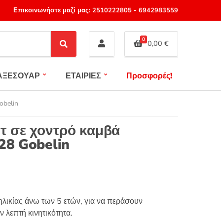
Επικοινωνήστε μαζί μας:
2510222805
-
6942983559
0
0,00
€
S
e
a
ΑΞΕΣΟΥΑΡ
ΕΤΑΙΡΙΕΣ
Προσφορές!
r
c
h
obelin
ιτ σε χοντρό καμβά
28 Gobelin
λικίας άνω των 5 ετών, για να περάσουν
ν λεπτή κινητικότητα.