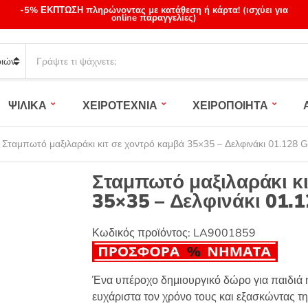
-5% ΕΚΠΤΩΣΗ πληρώνοντας με κατάθεση ή κάρτα! (ισχύει για
online παραγγελίες)
S
e
a
r
ΨΙΛΙΚΑ
ΧΕΙΡΟΤΕΧΝΙΑ
ΧΕΙΡΟΠΟΙΗΤΑ
c
h
p
-
Σταμπωτό μαξιλαράκι κιτ σε χοντρό καμβά 35×35 – Δελφινάκι 01.128 G
r
o
Σταμπωτό μαξιλαράκι κ
d
35×35 – Δελφινάκι 01.1
u
c
t
Κωδικός προϊόντος:
LA9001859
s
:
Ένα υπέροχο δημιουργικό δώρο για παιδιά η
ευχάριστα τον χρόνο τους και εξασκώντας τη