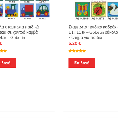
λα σταμπωτά παιδικά
Σταμπωτά παιδικά καδράκι
κια σε χοντρό καμβά
11×11εκ – Gobelin εύκολ
εκ – Gobelin
κέντημα για παιδιά
€
5,20
€
λογή
Βαθμολογή
ε
5.00
θηκε με
5.00
Αυτό
Αυτό
από 5
ιλογή
Επιλογή
το
το
προϊόν
προϊόν
έχει
έχει
πολλαπλές
πολλαπλές
παραλλαγές.
παραλλαγές
Οι
Οι
επιλογές
επιλογές
μπορούν
μπορούν
να
να