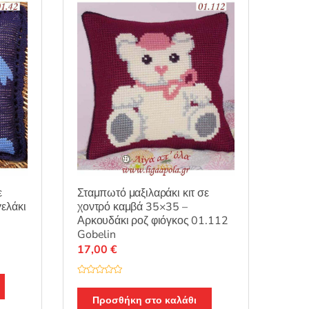
ε
Σταμπωτό μαξιλαράκι κιτ σε
ελάκι
χοντρό καμβά 35×35 –
Αρκουδάκι ροζ φιόγκος 01.112
Gobelin
17,00
€
Β
α
θ
Προσθήκη στο καλάθι
μ