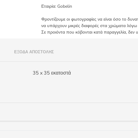
-
Εταιρία:
Gobelin
Δελφινάκι
01.128
Φροντίζουμε οι φωτογραφίες να είναι όσο το δυνα
Gobelin
να υπάρχουν μικρές διαφορές στα χρώματα λόγω
ποσότητα
Σε προιόντα που κόβονται κατά παραγγελία, δεν 
)
ΈΞΟΔΑ ΑΠΟΣΤΟΛΉΣ
35 x 35 εκατοστά