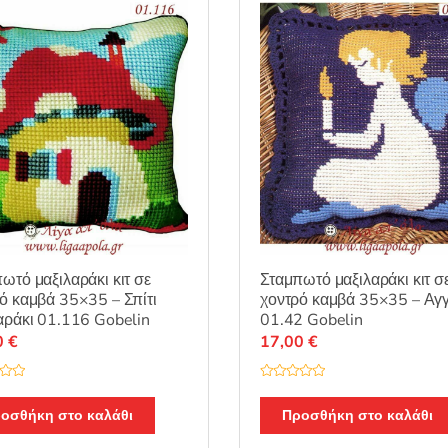
επιλεγούν
επιλεγούν
στη
στη
σελίδα
σελίδα
του
του
προϊόντος
προϊόντος
ωτό μαξιλαράκι κιτ σε
Σταμπωτό μαξιλαράκι κιτ σ
ό καμβά 35×35 – Σπίτι
χοντρό καμβά 35×35 – Αγγ
αράκι 01.116 Gobelin
01.42 Gobelin
0
€
17,00
€
Β
α
θ
οσθήκη στο καλάθι
Προσθήκη στο καλάθι
μ
ο