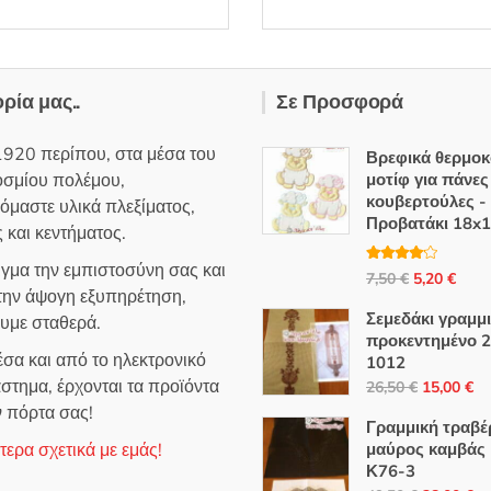
λ
ο
γ
ή
θ
η
κ
ε
ορία μας..
Σε Προσφορά
μ
ε
0
α
1920 περίπου, στα μέσα του
Βρεφικά θερμοκ
π
ό
οσμίου πολέμου,
μοτίφ για πάνες
5
κουβερτούλες -
όμαστε υλικά πλεξίματος,
Προβατάκι 18x1
 και κεντήματος.
ιγμα την εμπιστοσύνη σας και
Βαθμολο
Original
Η
7,50
€
5,20
€
γήθηκε με
 την άψογη εξυπηρέτηση,
4.00
από
price
τρέ
5
Σεμεδάκι γραμμ
ουμε σταθερά.
was:
τιμή
προκεντημένο 
7,50 €.
είναι
σα και από το ηλεκτρονικό
1012
5,20
Original
Η
στημα, έρχονται τα προϊόντα
26,50
€
15,00
€
price
τρ
ν πόρτα σας!
Γραμμική τραβ
was:
τι
ερα σχετικά με εμάς!
μαύρος καμβάς
26,50 €.
εί
Κ76-3