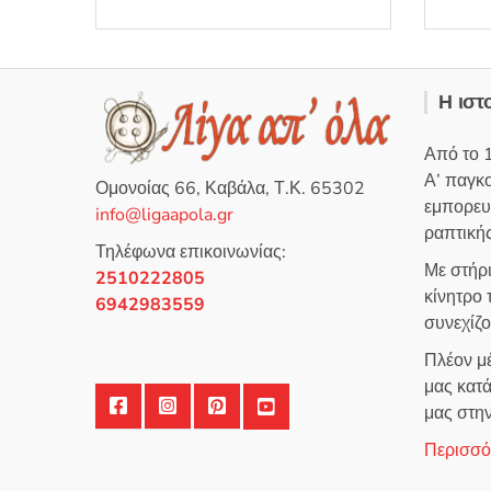
λ
λ
ο
ο
γ
γ
ή
ή
θ
θ
η
η
κ
κ
ε
ε
Η ιστ
μ
μ
ε
ε
0
0
α
α
Από το 
π
π
ό
ό
Α’ παγκ
5
5
Ομονοίας 66, Καβάλα, Τ.Κ. 65302
εμπορευ
info@ligaapola.gr
ραπτικής
Τηλέφωνα επικοινωνίας:
Με στήρ
2510222805
κίνητρο
6942983559
συνεχίζ
Πλέον μέ
μας κατά
μας στη
Περισσότ