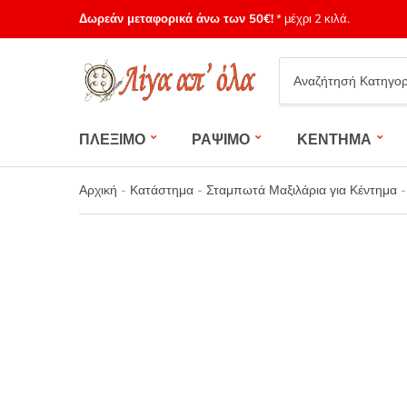
Δωρεάν μεταφορικά άνω των 50€!
* μέχρι 2 κιλά.
Category
name
ΠΛΕΞΙΜΟ
ΡΑΨΙΜΟ
ΚΕΝΤΗΜΑ
Αρχική
-
Κατάστημα
-
Σταμπωτά Μαξιλάρια για Κέντημα