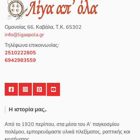
θ
η
κ
ε
μ
ε
0
Ομονοίας 66, Καβάλα, Τ.Κ. 65302
α
π
info@ligaapola.gr
ό
5
Τηλέφωνα επικοινωνίας:
2510222805
6942983559
Η ιστορία μας..
Από το 1920 περίπου, στα μέσα του Α’ παγκοσμίου
πολέμου, εμπορευόμαστε υλικά πλεξίματος, ραπτικής και
κεντήματος.