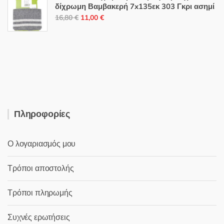
3,50 €.
είναι:
δίχρωμη Βαμβακερή 7x135εκ 303 Γκρι ασημί
Original
Η
2,50 €.
16,80
€
11,00
€
price
τρέχουσα
was:
τιμή
16,80 €.
είναι:
11,00 €.
Πληροφορίες
Ο λογαριασμός μου
Τρόποι αποστολής
Τρόποι πληρωμής
Συχνές ερωτήσεις