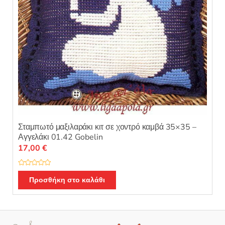
Σταμπωτό μαξιλαράκι κιτ σε χοντρό καμβά 35×35 –
Αγγελάκι 01.42 Gobelin
17,00
€
Β
α
Προσθήκη στο καλάθι
θ
μ
ο
λ
ο
γ
ή