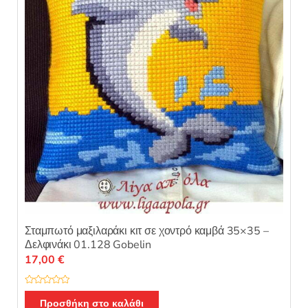
ό
5
Σταμπωτό μαξιλαράκι κιτ σε χοντρό καμβά 35×35 –
Δελφινάκι 01.128 Gobelin
17,00
€
Β
α
Προσθήκη στο καλάθι
θ