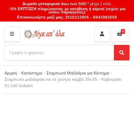
Δωρεάν μεταφορικά άνω των 50€!
* μέχρι 2 κιλά.
-5% ΕΚΠΤΩΣΗ πληρώνοντας με κατάθεση ή κάρτα! (ισχύει για
online παραγγελίες)
Επικοινωνήστε μαζί μας:
2510222805
-
6942983559
0
M
E
S
N
e
S
Category
U
a
e
name
a
r
r
Αρχική
-
Κατάστημα
-
Σταμπωτά Μαξιλάρια για Κέντημα
-
c
c
Σταμπωτό μαξιλαράκι κιτ σε χοντρό καμβά 35×35 – Καβουράκι
h
h
01.140 Gobelin
p
r
o
d
u
c
t
s