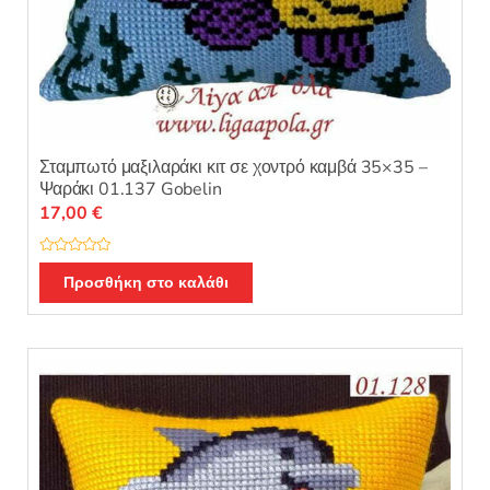
Σταμπωτό μαξιλαράκι κιτ σε χοντρό καμβά 35×35 –
Ψαράκι 01.137 Gobelin
17,00
€
Β
α
Προσθήκη στο καλάθι
θ
μ
ο
λ
ο
γ
ή
θ
η
κ
ε
μ
ε
0
α
π