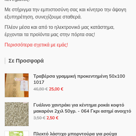
Με στήριγμα την εμπιστοσύνη σας και κίνητρο την άψογη
εξυπηρέτηση, συνεχίζουμε σταθερά.
Πλέον μέσα και από το ηλεκτρονικό μας κατάστημα,
έρχονται τα προϊόντα μας στην πόρτα σας!
Περισσότερα σχετικά με εμάς!
Σε Προσφορά
Τραβέρσα γραμμική προκεντημένη 50x100
1017
Original
Η
46,80
€
25,00
€
price
τρέχουσα
was:
τιμή
Γυάλινο χαντράκι για κέντημα ροκάι κοφτό
46,80 €.
είναι:
μακαρόνι 2χιλ 50γρ. - 064 Γκρι ασημί ανοιχτό
Original
Η
25,00 €.
3,50
€
2,50
€
price
τρέχουσα
was:
τιμή
Πλεκτό λάστιχο μπορντούρα για ρούχα