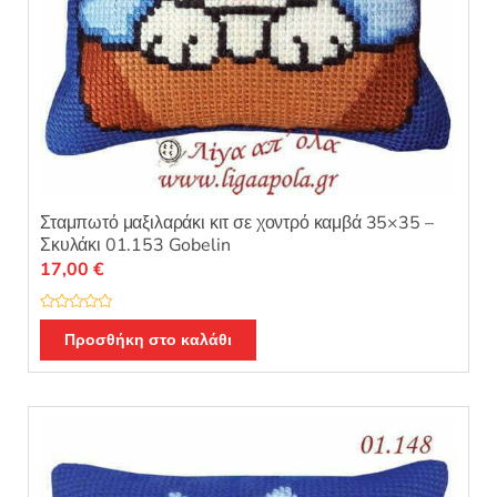
Σταμπωτό μαξιλαράκι κιτ σε χοντρό καμβά 35×35 –
Σκυλάκι 01.153 Gobelin
17,00
€
Β
α
Προσθήκη στο καλάθι
θ
μ
ο
λ
ο
γ
ή
θ
η
κ
ε
μ