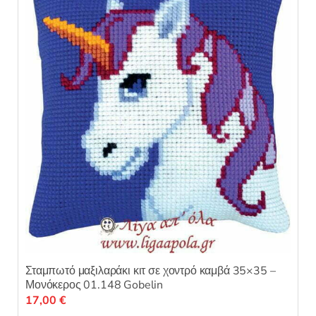
ε
0
α
π
ό
5
Σταμπωτό μαξιλαράκι κιτ σε χοντρό καμβά 35×35 –
Μονόκερος 01.148 Gobelin
17,00
€