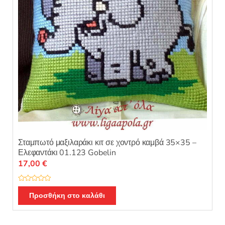
Σταμπωτό μαξιλαράκι κιτ σε χοντρό καμβά 35×35 –
Ελεφαντάκι 01.123 Gobelin
17,00
€
Β
α
Προσθήκη στο καλάθι
θ
μ
ο
λ
ο