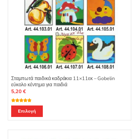
σελίδα
του
προϊόντος
Σταμπωτά παιδικά καδράκια 11×11εκ – Gobelin
εύκολο κέντημα για παιδιά
5,20
€
Βαθμολογή
Αυτό
θηκε με
5.00
Επιλογή
από 5
το
προϊόν
έχει
πολλαπλές