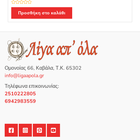
Β
α
Προσθήκη στο καλάθι
θ
μ
ο
λ
ο
γ
ή
θ
η
κ
ε
μ
ε
0
Ομονοίας 66, Καβάλα, Τ.Κ. 65302
α
π
info@ligaapola.gr
ό
5
Τηλέφωνα επικοινωνίας:
2510222805
6942983559