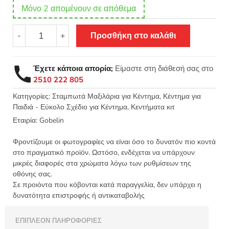
Μόνο 2 απομένουν σε απόθεμα
Σταμπωτό
-
+
Προσθήκη στο καλάθι
μαξιλαράκι
κιτ
σε
Έχετε κάποια απορία;
Είμαστε στη διάθεσή σας στο
χοντρό
2510 222 805
καμβά
35x35
Κατηγορίες:
Σταμπωτά Μαξιλάρια για Κέντημα
,
Κέντημα για
Παιδιά - Εύκολο Σχέδιο για Κέντημα
,
Κεντήματα κιτ
-
Κόκκινα
Εταιρία:
Gobelin
λουλούδια
01.161
Φροντίζουμε οι φωτογραφίες να είναι όσο το δυνατόν πιο κοντά
Gobelin
στο πραγματικό προϊόν. Ωστόσο, ενδέχεται να υπάρχουν
μικρές διαφορές στα χρώματα λόγω των ρυθμίσεων της
ποσότητα
οθόνης σας.
Σε προιόντα που κόβονται κατά παραγγελία, δεν υπάρχει η
δυνατότητα επιστροφής ή αντικαταβολής
ΕΠΙΠΛΈΟΝ ΠΛΗΡΟΦΟΡΊΕΣ