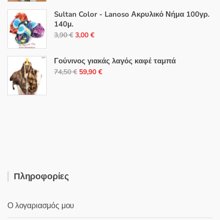
was:
τιμή
Sultan Color - Lanoso Ακρυλικό Νήμα 100γρ.
46,00 €.
είναι:
140μ.
Original
Η
41,00 €.
3,90
€
3,00
€
price
τρέχουσα
was:
τιμή
Γούνινος γιακάς λαγός καφέ ταμπά
3,90 €.
είναι:
Original
Η
74,50
€
59,90
€
3,00 €.
price
τρέχουσα
was:
τιμή
74,50 €.
είναι:
59,90 €.
Πληροφορίες
Ο λογαριασμός μου