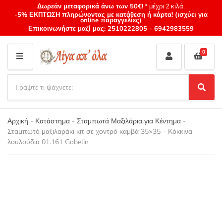
Δωρεάν μεταφορικά άνω των 50€!
* μέχρι 2 κιλά.
-5% ΕΚΠΤΩΣΗ πληρώνοντας με κατάθεση ή κάρτα! (ισχύει για
online παραγγελίες)
Επικοινωνήστε μαζί μας:
2510222805
-
6942983559
0
M
E
S
N
e
S
Category
U
a
e
name
a
r
r
Αρχική
-
Κατάστημα
-
Σταμπωτά Μαξιλάρια για Κέντημα
-
c
c
Σταμπωτό μαξιλαράκι κιτ σε χοντρό καμβά 35×35 – Κόκκινα
h
h
λουλούδια 01.161 Gobelin
p
r
o
d
u
c
t
s