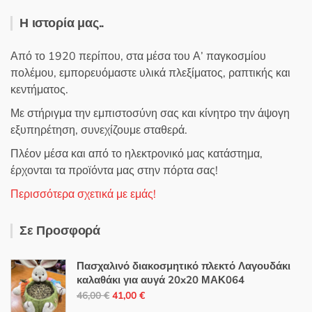
Η ιστορία μας..
Από το 1920 περίπου, στα μέσα του Α’ παγκοσμίου
πολέμου, εμπορευόμαστε υλικά πλεξίματος, ραπτικής και
κεντήματος.
Με στήριγμα την εμπιστοσύνη σας και κίνητρο την άψογη
εξυπηρέτηση, συνεχίζουμε σταθερά.
Πλέον μέσα και από το ηλεκτρονικό μας κατάστημα,
έρχονται τα προϊόντα μας στην πόρτα σας!
Περισσότερα σχετικά με εμάς!
Σε Προσφορά
Πασχαλινό διακοσμητικό πλεκτό Λαγουδάκι
καλαθάκι για αυγά 20x20 ΜΑΚ064
Original
Η
46,00
€
41,00
€
price
τρέχουσα