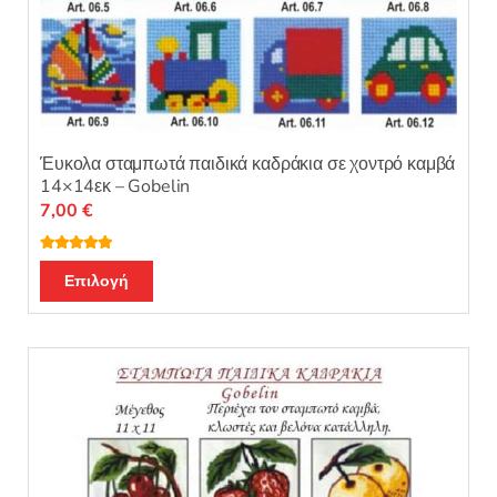
Έυκολα σταμπωτά παιδικά καδράκια σε χοντρό καμβά
14×14εκ – Gobelin
7,00
€
Βαθμολογή
Αυτό
θηκε με
5.00
Επιλογή
από 5
το
προϊόν
έχει
πολλαπλές
παραλλαγές.
Οι
επιλογές
μπορούν