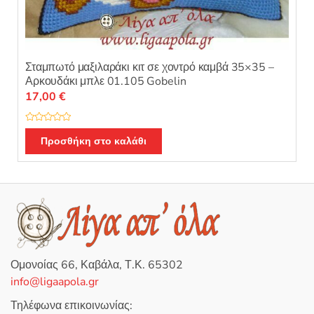
Σταμπωτό μαξιλαράκι κιτ σε χοντρό καμβά 35×35 –
Αρκουδάκι μπλε 01.105 Gobelin
17,00
€
Β
α
Προσθήκη στο καλάθι
θ
μ
ο
λ
ο
γ
ή
θ
η
κ
ε
μ
ε
0
Ομονοίας 66, Καβάλα, Τ.Κ. 65302
α
π
info@ligaapola.gr
ό
5
Τηλέφωνα επικοινωνίας: