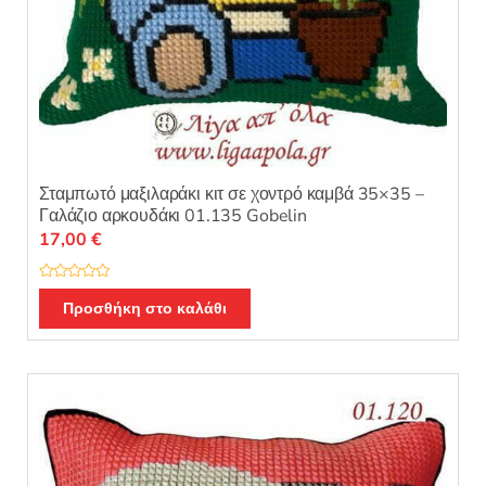
Σταμπωτό μαξιλαράκι κιτ σε χοντρό καμβά 35×35 –
Γαλάζιο αρκουδάκι 01.135 Gobelin
17,00
€
Β
α
Προσθήκη στο καλάθι
θ
μ
ο
λ
ο
γ
ή
θ
η
κ
ε
μ
ε
0