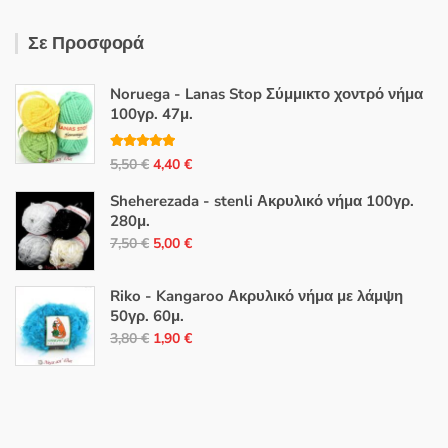
Σε Προσφορά
Noruega - Lanas Stop Σύμμικτο χοντρό νήμα
100γρ. 47μ.
Βαθμολογή
Original
Η
5,50
€
4,40
€
θηκε με
5.00
από 5
price
τρέχουσα
Sheherezada - stenli Ακρυλικό νήμα 100γρ.
was:
τιμή
280μ.
5,50 €.
είναι:
Original
Η
7,50
€
5,00
€
4,40 €.
price
τρέχουσα
was:
τιμή
Riko - Kangaroo Ακρυλικό νήμα με λάμψη
7,50 €.
είναι:
50γρ. 60μ.
Original
Η
5,00 €.
3,80
€
1,90
€
price
τρέχουσα
was:
τιμή
3,80 €.
είναι:
1,90 €.