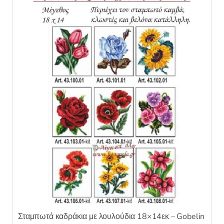
Σταμπωτά καδράκια με λουλούδια 18×14εκ – Gobelin