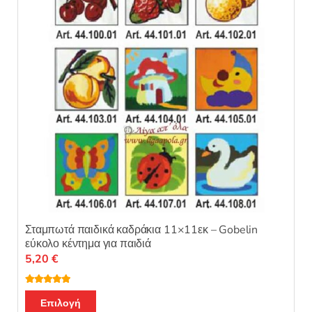
να
επιλεγούν
στη
σελίδα
του
προϊόντος
Σταμπωτά παιδικά καδράκια 11×11εκ – Gobelin
εύκολο κέντημα για παιδιά
5,20
€
Βαθμολογή
Αυτό
θηκε με
5.00
Επιλογή
από 5