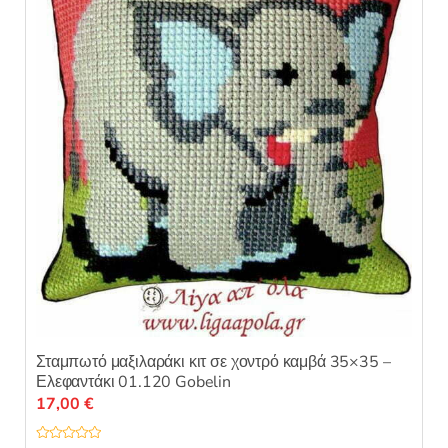
α
π
ό
5
Σταμπωτό μαξιλαράκι κιτ σε χοντρό καμβά 35×35 –
Ελεφαντάκι 01.120 Gobelin
17,00
€