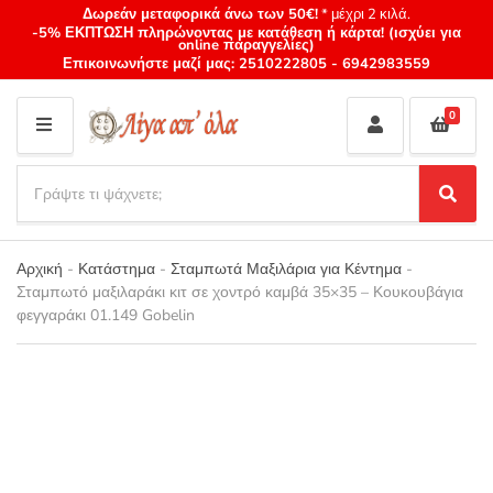
Δωρεάν μεταφορικά άνω των 50€!
* μέχρι 2 κιλά.
-5% ΕΚΠΤΩΣΗ πληρώνοντας με κατάθεση ή κάρτα! (ισχύει για
online παραγγελίες)
Επικοινωνήστε μαζί μας:
2510222805
-
6942983559
0
M
E
S
N
e
S
Category
U
a
e
name
a
r
r
Αρχική
-
Κατάστημα
-
Σταμπωτά Μαξιλάρια για Κέντημα
-
c
c
Σταμπωτό μαξιλαράκι κιτ σε χοντρό καμβά 35×35 – Κουκουβάγια
h
h
φεγγαράκι 01.149 Gobelin
p
r
o
d
u
c
t
s