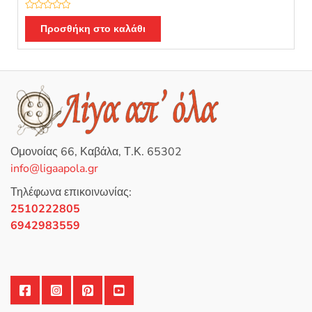
Β
α
Προσθήκη στο καλάθι
θ
μ
ο
λ
ο
γ
ή
θ
η
κ
ε
μ
ε
0
Ομονοίας 66, Καβάλα, Τ.Κ. 65302
α
π
info@ligaapola.gr
ό
5
Τηλέφωνα επικοινωνίας:
2510222805
6942983559