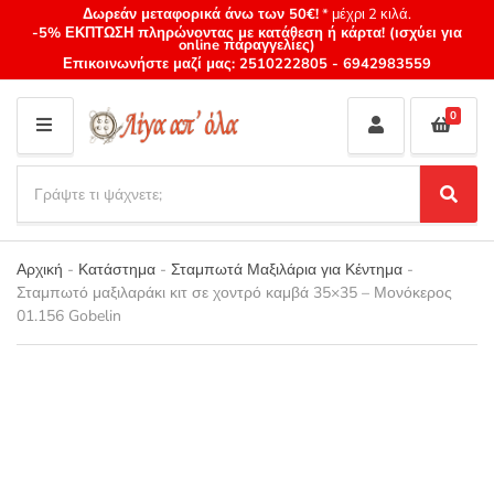
Δωρεάν μεταφορικά άνω των 50€!
* μέχρι 2 κιλά.
-5% ΕΚΠΤΩΣΗ πληρώνοντας με κατάθεση ή κάρτα! (ισχύει για
online παραγγελίες)
Επικοινωνήστε μαζί μας:
2510222805
-
6942983559
0
M
E
S
N
e
S
Category
U
a
e
name
a
r
r
Αρχική
-
Κατάστημα
-
Σταμπωτά Μαξιλάρια για Κέντημα
-
c
c
Σταμπωτό μαξιλαράκι κιτ σε χοντρό καμβά 35×35 – Μονόκερος
h
h
01.156 Gobelin
p
r
o
d
u
c
t
s