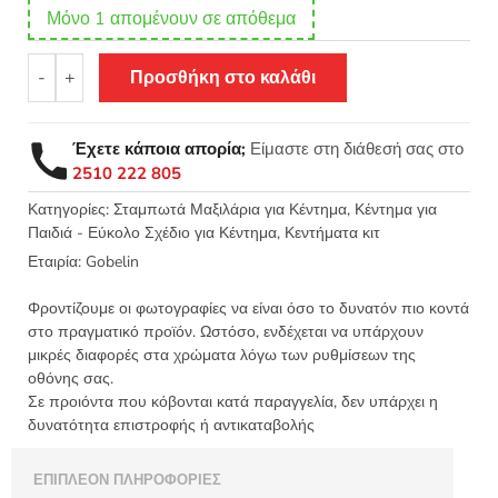
Μόνο 1 απομένουν σε απόθεμα
Σταμπωτό
-
+
Προσθήκη στο καλάθι
μαξιλαράκι
κιτ
σε
Έχετε κάποια απορία;
Είμαστε στη διάθεσή σας στο
χοντρό
2510 222 805
καμβά
35x35
Κατηγορίες:
Σταμπωτά Μαξιλάρια για Κέντημα
,
Κέντημα για
Παιδιά - Εύκολο Σχέδιο για Κέντημα
,
Κεντήματα κιτ
-
Μονόκερος
Εταιρία:
Gobelin
01.156
Gobelin
Φροντίζουμε οι φωτογραφίες να είναι όσο το δυνατόν πιο κοντά
ποσότητα
στο πραγματικό προϊόν. Ωστόσο, ενδέχεται να υπάρχουν
μικρές διαφορές στα χρώματα λόγω των ρυθμίσεων της
οθόνης σας.
Σε προιόντα που κόβονται κατά παραγγελία, δεν υπάρχει η
δυνατότητα επιστροφής ή αντικαταβολής
ΕΠΙΠΛΈΟΝ ΠΛΗΡΟΦΟΡΊΕΣ