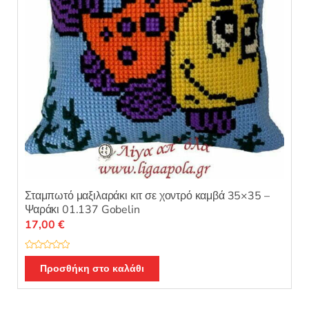
Σταμπωτό μαξιλαράκι κιτ σε χοντρό καμβά 35×35 –
Ψαράκι 01.137 Gobelin
17,00
€
Β
α
Προσθήκη στο καλάθι
θ
μ
ο
λ
ο