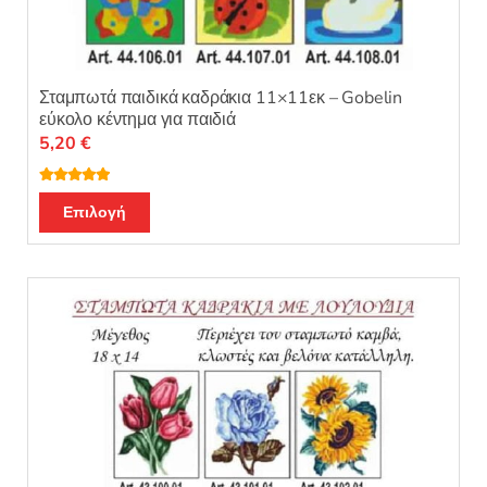
Σταμπωτά παιδικά καδράκια 11×11εκ – Gobelin
εύκολο κέντημα για παιδιά
5,20
€
Βαθμολογή
Αυτό
θηκε με
5.00
Επιλογή
από 5
το
προϊόν
έχει
πολλαπλές
παραλλαγές.
Οι
επιλογές
μπορούν
να
επιλεγούν