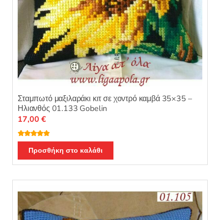
Σταμπωτό μαξιλαράκι κιτ σε χοντρό καμβά 35×35 –
Ηλιανθός 01.133 Gobelin
17,00
€
Βαθμολογή
θηκε με
5.00
Προσθήκη στο καλάθι
από 5