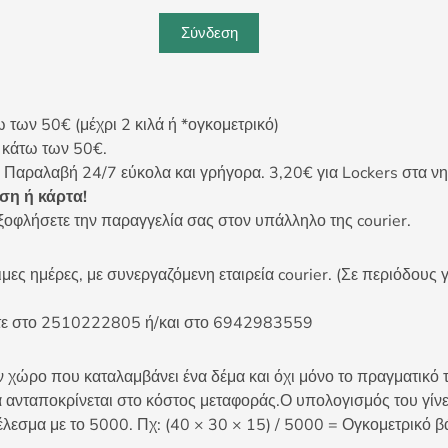
Σύνδεση
ων 50€ (μέχρι 2 κιλά ή *ογκομετρικό)
ς κάτω των 50€.
 Παραλαβή 24/7 εύκολα και γρήγορα. 3,20€ για Lockers στα νη
η ή κάρτα!
ξοφλήσετε την παραγγελία σας στον υπάλληλο της courier.
ες ημέρες, με συνεργαζόμενη εταιρεία courier. (Σε περιόδους γ
είτε στο 2510222805 ή/και στο 6942983559
 χώρο που καταλαμβάνει ένα δέμα και όχι μόνο το πραγματικό τ
 ανταποκρίνεται στο κόστος μεταφοράς.Ο υπολογισμός του γίνετ
έλεσμα με το 5000. Πχ: (40 × 30 × 15) / 5000 = Ογκομετρικό β