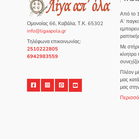
Από το 
Α’ παγκ
Ομονοίας 66, Καβάλα, Τ.Κ. 65302
εμπορευ
info@ligaapola.gr
ραπτικής
Τηλέφωνα επικοινωνίας:
Με στήρ
2510222805
κίνητρο
6942983559
συνεχίζ
Πλέον μέ
μας κατά
μας στη
Περισσότ