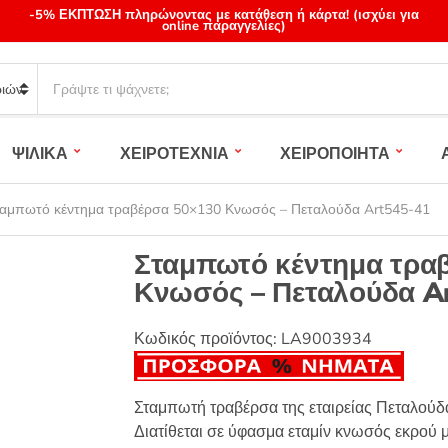
-5% ΕΚΠΤΩΣΗ πληρώνοντας με κατάθεση ή κάρτα! (ισχύει για
online παραγγελίες)
S
e
a
r
ΨΙΛΙΚΑ
ΧΕΙΡΟΤΕΧΝΙΑ
ΧΕΙΡΟΠΟΙΗΤΑ
c
h
p
αμπωτό κέντημα τραβέρσα 50×130 Κνωσός – Πεταλούδα Art545-41
r
o
Σταμπωτό κέντημα τρα
d
Κνωσός – Πεταλούδα A
u
c
t
Κωδικός προϊόντος:
LA9003934
s
:
Σταμπωτή τραβέρσα της εταιρείας Πεταλούδα
Διατίθεται σε ύφασμα εταμίν κνωσός εκρού 