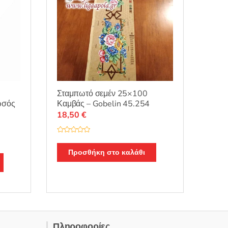
Σταμπωτό σεμέν 25×100
ωσός
Καμβάς – Gobelin 45.254
18,50
€
Β
α
θ
Προσθήκη στο καλάθι
μ
ο
λ
ο
γ
ή
θ
η
κ
ε
μ
ε
Πληροφορίες