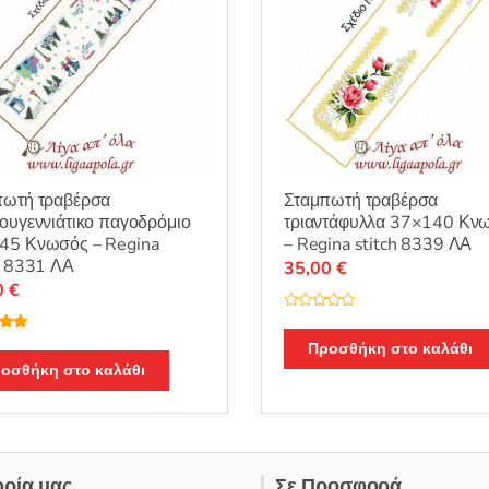
προϊόντος
προϊόντος
πωτή τραβέρσα
Σταμπωτή τραβέρσα
ουγεννιάτικο παγοδρόμιο
τριαντάφυλλα 37×140 Κν
45 Κνωσός – Regina
– Regina stitch 8339 ΛΑ
h 8331 ΛΑ
35,00
€
0
€
Β
α
λογή
θ
Προσθήκη στο καλάθι
ε
5.00
μ
οσθήκη στο καλάθι
ο
λ
ο
γ
ή
θ
η
κ
ε
ορία μας..
Σε Προσφορά
μ