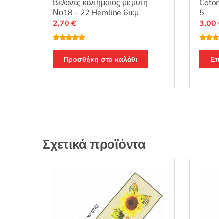
Βελόνες κεντήματος με μύτη
Coton
Νο18 – 22 Hemline 6τεμ
5
2,70
€
3,00
Βαθμολογή
Βαθμο
θηκε με
5.00
θηκε μ
από 5
από 5
Προσθήκη στο καλάθι
Επ
Σχετικά προϊόντα