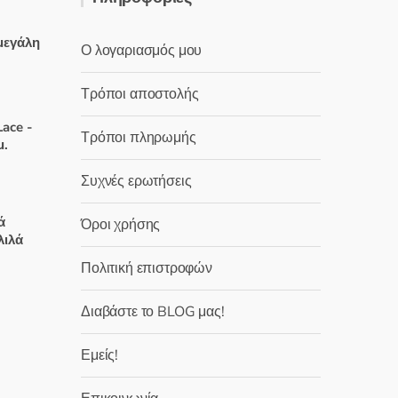
0
α
π
ό
μεγάλη
5
Ο λογαριασμός μου
Τρόποι αποστολής
χουσα
ace -
Τρόποι πληρωμής
:
μ.
 €.
Συχνές ερωτήσεις
χουσα
ά
Όροι χρήσης
λιλά
:
Πολιτική επιστροφών
 €.
χουσα
Διαβάστε το BLOG μας!
:
Εμείς!
 €.