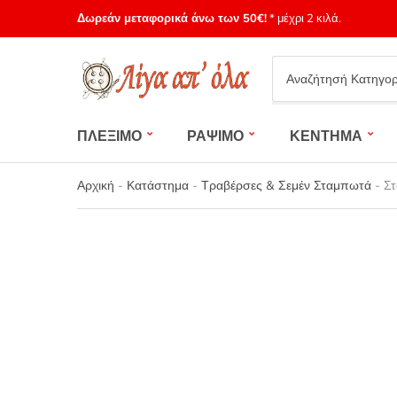
Δωρεάν μεταφορικά άνω των 50€!
* μέχρι 2 κιλά.
Category
name
ΠΛΕΞΙΜΟ
ΡΑΨΙΜΟ
ΚΕΝΤΗΜΑ
Αρχική
-
Κατάστημα
-
Τραβέρσες & Σεμέν Σταμπωτά
-
Στ