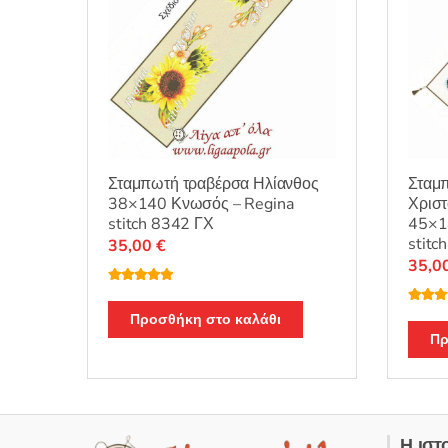
Σταμπωτή τραβέρσα Ηλίανθος
Σταμ
38×140 Κνωσός – Regina
Χριστ
stitch 8342 ΓΧ
45×1
stitc
35,00
€
35,0
Βαθμολογή
θηκε με
5.00
Βαθμο
από 5
Προσθήκη στο καλάθι
θηκε μ
από 5
Πρ
Η ιστ