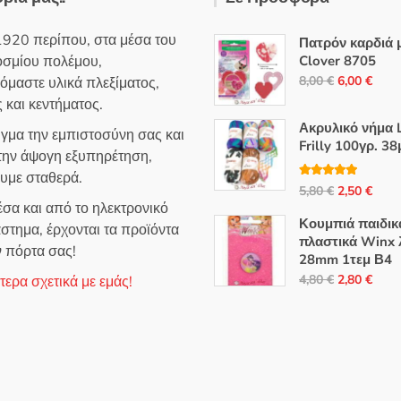
ε
0
α
1920 περίπου, στα μέσα του
Πατρόν καρδιά 
π
ό
οσμίου πολέμου,
Clover 8705
5
Original
Η
8,00
€
6,00
€
όμαστε υλικά πλεξίματος,
price
τρέ
 και κεντήματος.
was:
τιμή
Ακρυλικό νήμα L
ιγμα την εμπιστοσύνη σας και
8,00 €.
είναι
Frilly 100γρ. 38
 την άψογη εξυπηρέτηση,
6,00
ουμε σταθερά.
Βαθμολογή
Original
Η
5,80
€
2,50
€
θηκε με
5.00
σα και από το ηλεκτρονικό
από 5
price
τρέ
Κουμπιά παιδικ
στημα, έρχονται τα προϊόντα
was:
τιμή
πλαστικά Winx 
ν πόρτα σας!
5,80 €.
είναι
28mm 1τεμ Β4
2,50
Original
Η
4,80
€
2,80
€
ερα σχετικά με εμάς!
price
τρέ
was:
τιμή
4,80 €.
είναι
2,80