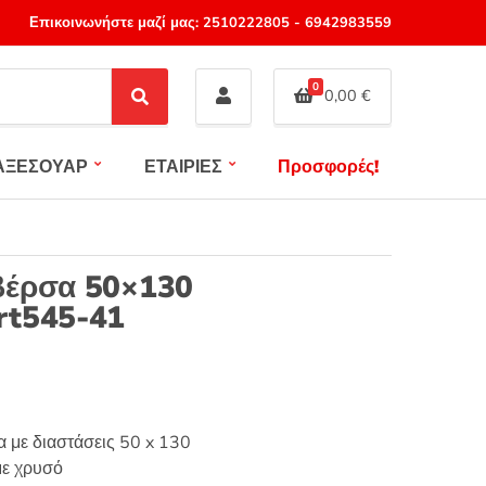
Επικοινωνήστε μαζί μας:
2510222805
-
6942983559
0
0,00
€
S
e
a
ΑΞΕΣΟΥΑΡ
ΕΤΑΙΡΙΕΣ
Προσφορές!
r
c
h
βέρσα 50×130
rt545-41
 με διαστάσεις 50 x 130
με χρυσό