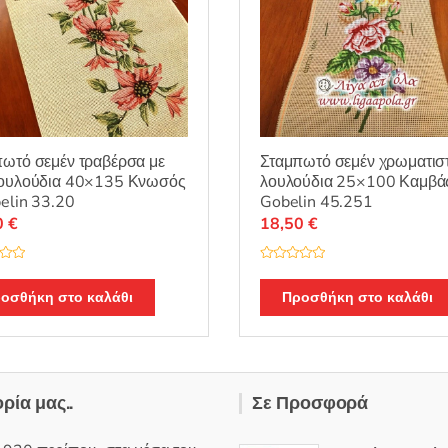
ωτό σεμέν τραβέρσα με
Σταμπωτό σεμέν χρωματισ
λουλούδια 40×135 Κνωσός
λουλούδια 25×100 Καμβά
elin 33.20
Gobelin 45.251
0
€
18,50
€
Β
α
θ
οσθήκη στο καλάθι
Προσθήκη στο καλάθι
μ
ο
λ
ο
γ
ή
θ
η
ορία μας..
Σε Προσφορά
κ
ε
μ
ε