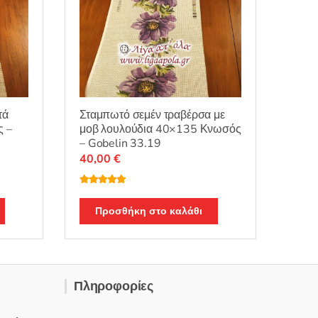
τά
Σταμπωτό σεμέν τραβέρσα με
ς –
μοβ λουλούδια 40×135 Κνωσός
– Gobelin 33.19
40,00
€
Βαθμολογή
θηκε με
5.00
από 5
Προσθήκη στο καλάθι
Πληροφορίες