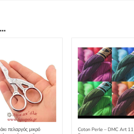
ι…
άκι πελαργός μικρό
Coton Perle – DMC Art 1