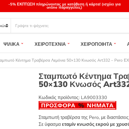
-5% ΕΚΠΤΩΣΗ πληρώνοντας με κατάθεση ή κάρτα! (ισχύει για
online παραγγελίες)
S
e
a
r
ΨΙΛΙΚΑ
ΧΕΙΡΟΤΕΧΝΙΑ
ΧΕΙΡΟΠΟΙΗΤΑ
c
h
p
αμπωτό Κέντημα Τραβέρσα Λεμόνια 50×130 Κνωσός Art332 – Pero ΕΧ
r
o
Σταμπωτό Κέντημα Τρα
d
50×130 Κνωσός Art332
u
c
t
Κωδικός προϊόντος:
LA9003330
s
:
Σταμπωτή τραβέρσα της Pero, με διαστάσει
Σε ύφασμα
εταμίν κνωσός εκρού με χρυσ