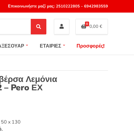
Επικοινωνήστε μαζί μας:
2510222805
-
6942983559
0
0,00
€
S
e
a
ΑΞΕΣΟΥΑΡ
ΕΤΑΙΡΙΕΣ
Προσφορές!
r
c
h
βέρσα Λεμόνια
 – Pero ΕΧ
ς 50 x 130
ό.