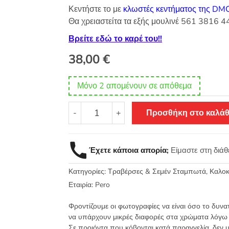
Κεντήστε το με
κλωστές κεντήματος της DM
Θα χρειαστείτα τα εξής μουλινέ 561 3816 
Βρείτε εδώ το καρέ του!!
38,00
€
Μόνο 2 απομένουν σε απόθεμα
Σταμπωτό
-
+
Προσθήκη στο καλάθ
Κέντημα
Τραβέρσα
Λεμόνια
Έχετε κάποια απορία;
Είμαστε στη διά
50x130
Κνωσός
Κατηγορίες:
Τραβέρσες & Σεμέν Σταμπωτά
,
Καλοκ
Art332
-
Εταιρία:
Pero
Pero
Φροντίζουμε οι φωτογραφίες να είναι όσο το δυνα
ΕΧ
να υπάρχουν μικρές διαφορές στα χρώματα λόγω
ποσότητα
Σε προιόντα που κόβονται κατά παραγγελία, δεν 