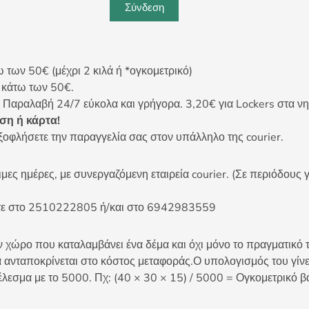
Σύνδεση
ων 50€ (μέχρι 2 κιλά ή *ογκομετρικό)
ς κάτω των 50€.
 Παραλαβή 24/7 εύκολα και γρήγορα. 3,20€ για Lockers στα νη
η ή κάρτα!
ξοφλήσετε την παραγγελία σας στον υπάλληλο της courier.
ες ημέρες, με συνεργαζόμενη εταιρεία courier. (Σε περιόδους γ
είτε στο 2510222805 ή/και στο 6942983559
 χώρο που καταλαμβάνει ένα δέμα και όχι μόνο το πραγματικό τ
 ανταποκρίνεται στο κόστος μεταφοράς.Ο υπολογισμός του γίνετ
έλεσμα με το 5000. Πχ: (40 × 30 × 15) / 5000 = Ογκομετρικό β