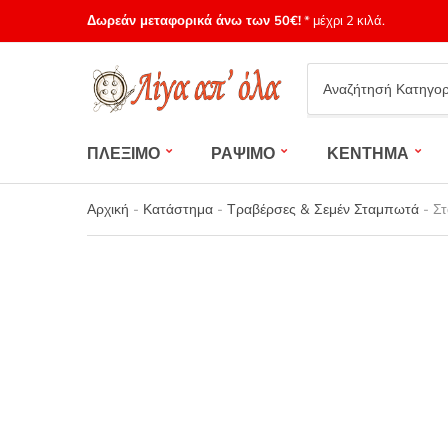
Δωρεάν μεταφορικά άνω των 50€!
* μέχρι 2 κιλά.
Category
name
ΠΛΕΞΙΜΟ
ΡΑΨΙΜΟ
ΚΕΝΤΗΜΑ
Αρχική
-
Κατάστημα
-
Τραβέρσες & Σεμέν Σταμπωτά
-
Στ