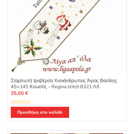
Σταμπωτή τραβέρσα Χιονάνθρωπος Άγιος Βασίλης
45×145 Κνωσός – Regina stitch 8321 ΛΧ
35,00
€
Β
α
Προσθήκη στο καλάθι
θ
μ
ο
λ
ο
γ