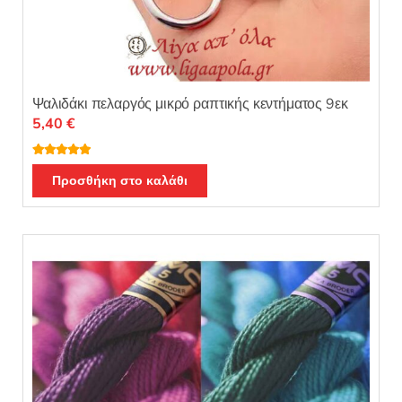
Ψαλιδάκι πελαργός μικρό ραπτικής κεντήματος 9εκ
5,40
€
Βαθμολογή
θηκε με
5.00
Προσθήκη στο καλάθι
από 5