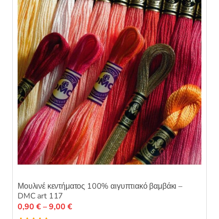
Μουλινέ κεντήματος 100% αιγυπτιακό βαμβάκι –
DMC art 117
Price
0,90
€
–
9,00
€
range: