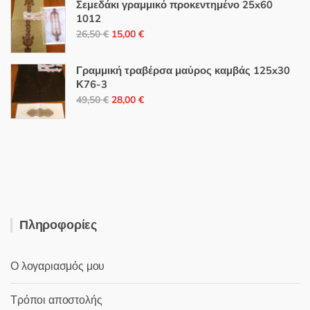
5
Σεμεδάκι γραμμικό προκεντημένο 25x60
was:
τιμή
1012
7,50 €.
είναι:
Original
Η
26,50
€
15,00
€
5,20 €.
price
τρέχουσα
was:
τιμή
Γραμμική τραβέρσα μαύρος καμβάς 125x30
26,50 €.
είναι:
Κ76-3
Original
Η
15,00 €.
49,50
€
28,00
€
price
τρέχουσα
was:
τιμή
49,50 €.
είναι:
28,00 €.
Πληροφορίες
Ο λογαριασμός μου
Τρόποι αποστολής