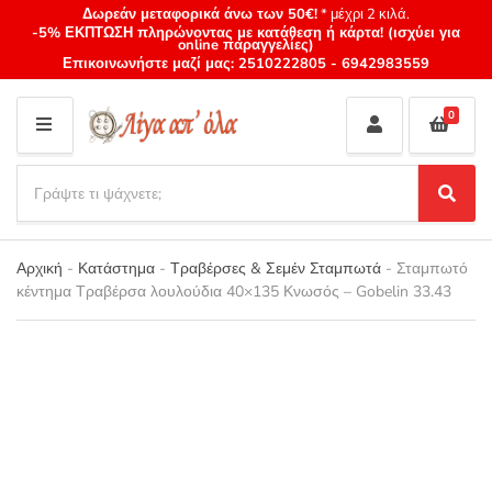
Δωρεάν μεταφορικά άνω των 50€!
* μέχρι 2 κιλά.
-5% ΕΚΠΤΩΣΗ πληρώνοντας με κατάθεση ή κάρτα! (ισχύει για
online παραγγελίες)
Επικοινωνήστε μαζί μας:
2510222805
-
6942983559
0
M
E
S
N
e
S
Category
U
a
e
name
a
r
r
Αρχική
-
Κατάστημα
-
Τραβέρσες & Σεμέν Σταμπωτά
-
Σταμπωτό
c
c
κέντημα Τραβέρσα λουλούδια 40×135 Κνωσός – Gobelin 33.43
h
h
p
r
o
d
u
c
t
s