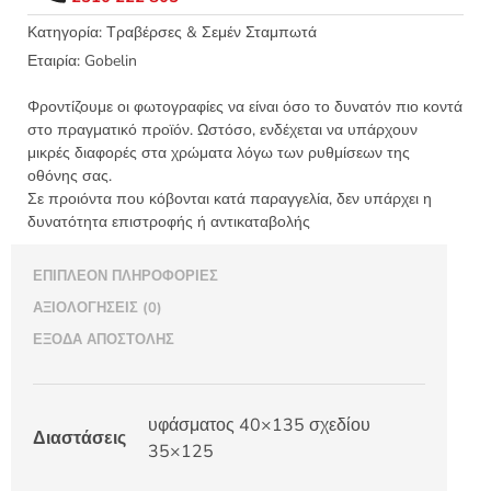
Κνωσός
-
Κατηγορία:
Τραβέρσες & Σεμέν Σταμπωτά
Gobelin
Εταιρία:
Gobelin
33.43
ποσότητα
Φροντίζουμε οι φωτογραφίες να είναι όσο το δυνατόν πιο κοντά
στο πραγματικό προϊόν. Ωστόσο, ενδέχεται να υπάρχουν
μικρές διαφορές στα χρώματα λόγω των ρυθμίσεων της
οθόνης σας.
Σε προιόντα που κόβονται κατά παραγγελία, δεν υπάρχει η
δυνατότητα επιστροφής ή αντικαταβολής
ΕΠΙΠΛΈΟΝ ΠΛΗΡΟΦΟΡΊΕΣ
ΑΞΙΟΛΟΓΉΣΕΙΣ (0)
ΈΞΟΔΑ ΑΠΟΣΤΟΛΉΣ
υφάσματος 40×135 σχεδίου
Διαστάσεις
35×125