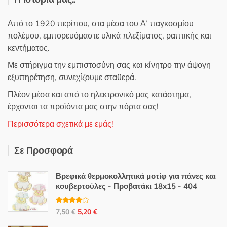
Από το 1920 περίπου, στα μέσα του Α’ παγκοσμίου
πολέμου, εμπορευόμαστε υλικά πλεξίματος, ραπτικής και
κεντήματος.
Με στήριγμα την εμπιστοσύνη σας και κίνητρο την άψογη
εξυπηρέτηση, συνεχίζουμε σταθερά.
Πλέον μέσα και από το ηλεκτρονικό μας κατάστημα,
έρχονται τα προϊόντα μας στην πόρτα σας!
Περισσότερα σχετικά με εμάς!
Σε Προσφορά
Βρεφικά θερμοκολλητικά μοτίφ για πάνες και
κουβερτούλες - Προβατάκι 18x15 - 404
Βαθμολο
Original
Η
7,50
€
5,20
€
γήθηκε με
4.00
από
price
τρέχουσα