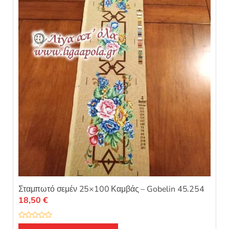
0
α
π
ό
5
Σταμπωτό σεμέν 25×100 Καμβάς – Gobelin 45.254
18,50
€
Β