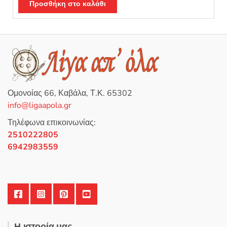
α
Προσθήκη στο καλάθι
θ
μ
ο
λ
ο
γ
ή
θ
η
κ
ε
μ
ε
0
Ομονοίας 66, Καβάλα, Τ.Κ. 65302
α
π
info@ligaapola.gr
ό
5
Τηλέφωνα επικοινωνίας:
2510222805
6942983559
Η ιστορία μας..