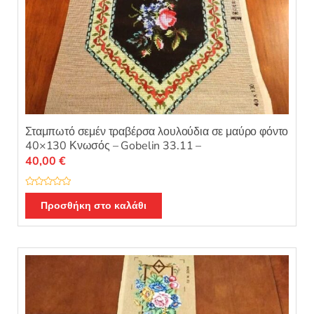
Σταμπωτό σεμέν τραβέρσα λουλούδια σε μαύρο φόντο
40×130 Κνωσός – Gobelin 33.11 –
40,00
€
Β
α
Προσθήκη στο καλάθι
θ
μ
ο
λ
ο
γ
ή
θ
η
κ
ε
μ
ε