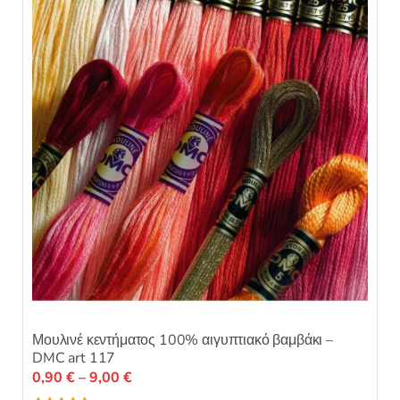
Μουλινέ κεντήματος 100% αιγυπτιακό βαμβάκι –
DMC art 117
Price
0,90
€
–
9,00
€
range: