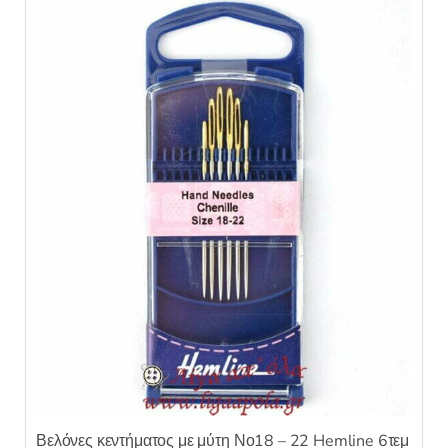
Βελόνες κεντήματος με μύτη Νο18 – 22 Hemline 6τεμ