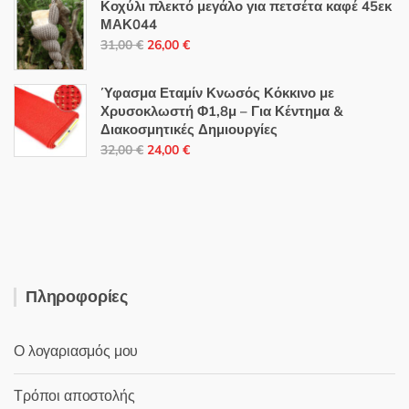
Κοχύλι πλεκτό μεγάλο για πετσέτα καφέ 45εκ
was:
τιμή
ΜΑΚ044
35,00 €.
είναι:
Original
Η
31,00
€
26,00
€
32,60 €.
price
τρέχουσα
was:
τιμή
Ύφασμα Εταμίν Κνωσός Κόκκινο με
31,00 €.
είναι:
Χρυσοκλωστή Φ1,8μ – Για Κέντημα &
Διακοσμητικές Δημιουργίες
26,00 €.
Original
Η
32,00
€
24,00
€
price
τρέχουσα
was:
τιμή
32,00 €.
είναι:
24,00 €.
Πληροφορίες
Ο λογαριασμός μου
Τρόποι αποστολής