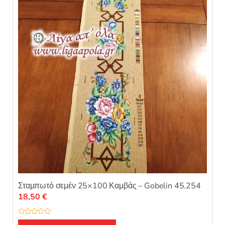
0
α
π
ό
5
Σταμπωτό σεμέν 25×100 Καμβάς – Gobelin 45.254
18,50
€
Β