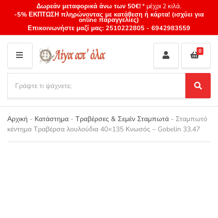
Δωρεάν μεταφορικά άνω των 50€!
* μέχρι 2 κιλά.
-5% ΕΚΠΤΩΣΗ πληρώνοντας με κατάθεση ή κάρτα! (ισχύει για
online παραγγελίες)
Επικοινωνήστε μαζί μας:
2510222805
-
6942983559
0
M
E
S
N
e
S
Category
U
a
e
name
a
r
r
Αρχική
-
Κατάστημα
-
Τραβέρσες & Σεμέν Σταμπωτά
-
Σταμπωτό
c
c
κέντημα Τραβέρσα λουλούδια 40×135 Κνωσός – Gobelin 33.47
h
h
p
r
o
d
u
c
t
s