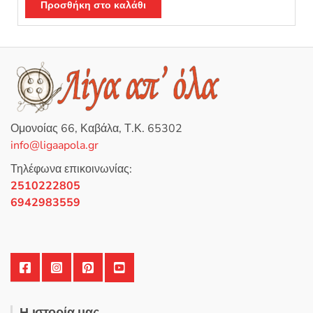
α
Προσθήκη στο καλάθι
θ
μ
ο
λ
ο
γ
ή
θ
η
κ
ε
μ
ε
0
Ομονοίας 66, Καβάλα, Τ.Κ. 65302
α
π
info@ligaapola.gr
ό
5
Τηλέφωνα επικοινωνίας:
2510222805
6942983559
Η ιστορία μας..