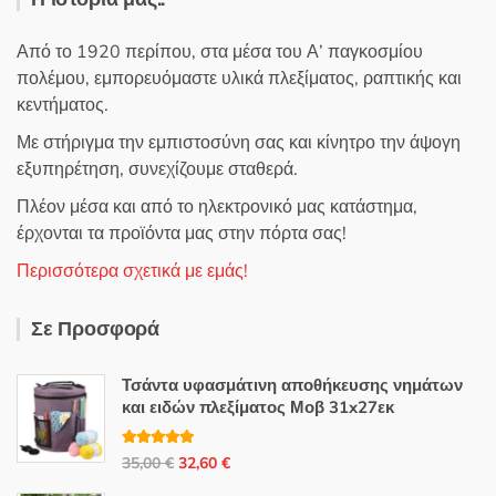
Από το 1920 περίπου, στα μέσα του Α’ παγκοσμίου
πολέμου, εμπορευόμαστε υλικά πλεξίματος, ραπτικής και
κεντήματος.
Με στήριγμα την εμπιστοσύνη σας και κίνητρο την άψογη
εξυπηρέτηση, συνεχίζουμε σταθερά.
Πλέον μέσα και από το ηλεκτρονικό μας κατάστημα,
έρχονται τα προϊόντα μας στην πόρτα σας!
Περισσότερα σχετικά με εμάς!
Σε Προσφορά
Τσάντα υφασμάτινη αποθήκευσης νημάτων
και ειδών πλεξίματος Μοβ 31x27εκ
Βαθμολογή
Original
Η
35,00
€
32,60
€
θηκε με
5.00
από 5
price
τρέχουσα