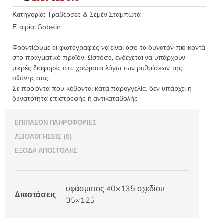
Κνωσός
-
Κατηγορία:
Τραβέρσες & Σεμέν Σταμπωτά
Gobelin
Εταιρία:
Gobelin
33.47
ποσότητα
Φροντίζουμε οι φωτογραφίες να είναι όσο το δυνατόν πιο κοντά
στο πραγματικό προϊόν. Ωστόσο, ενδέχεται να υπάρχουν
μικρές διαφορές στα χρώματα λόγω των ρυθμίσεων της
οθόνης σας.
Σε προιόντα που κόβονται κατά παραγγελία, δεν υπάρχει η
δυνατότητα επιστροφής ή αντικαταβολής
ΕΠΙΠΛΈΟΝ ΠΛΗΡΟΦΟΡΊΕΣ
ΑΞΙΟΛΟΓΉΣΕΙΣ (0)
ΈΞΟΔΑ ΑΠΟΣΤΟΛΉΣ
υφάσματος 40×135 σχεδίου
Διαστάσεις
35×125