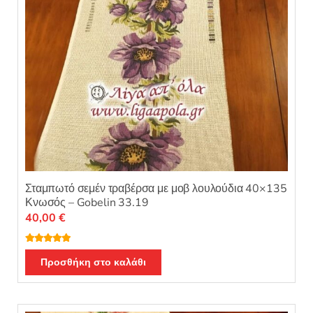
Σταμπωτό σεμέν τραβέρσα με μοβ λουλούδια 40×135
Κνωσός – Gobelin 33.19
40,00
€
Βαθμολογή
θηκε με
5.00
Προσθήκη στο καλάθι
από 5