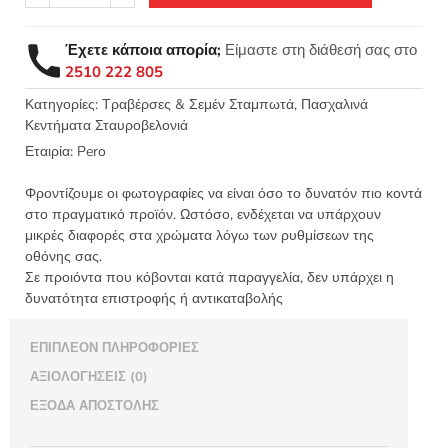
Κέντημα
Τραβέρσα
Έχετε κάποια απορία;
Είμαστε στη διάθεσή σας στο
Αυγά
2510 222 805
Φιόγκος
Πεταλούδες
Κατηγορίες:
Τραβέρσες & Σεμέν Σταμπωτά
,
Πασχαλινά
Κεντήματα Σταυροβελονιά
35x120
Κνωσός
Εταιρία:
Pero
Art04-
55
Φροντίζουμε οι φωτογραφίες να είναι όσο το δυνατόν πιο κοντά
-
στο πραγματικό προϊόν. Ωστόσο, ενδέχεται να υπάρχουν
μικρές διαφορές στα χρώματα λόγω των ρυθμίσεων της
Pero
οθόνης σας.
ποσότητα
Σε προιόντα που κόβονται κατά παραγγελία, δεν υπάρχει η
δυνατότητα επιστροφής ή αντικαταβολής
ΕΠΙΠΛΈΟΝ ΠΛΗΡΟΦΟΡΊΕΣ
ΑΞΙΟΛΟΓΉΣΕΙΣ (0)
ΈΞΟΔΑ ΑΠΟΣΤΟΛΉΣ