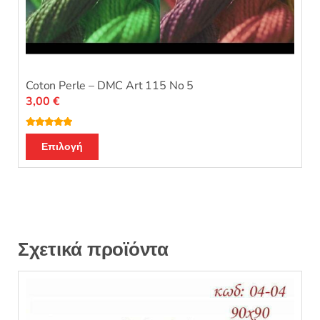
Coton Perle – DMC Art 115 No 5
3,00
€
Βαθμολογή
Αυτό
θηκε με
5.00
Επιλογή
από 5
το
προϊόν
έχει
πολλαπλές
παραλλαγές.
Οι
Σχετικά προϊόντα
επιλογές
μπορούν
να
επιλεγούν