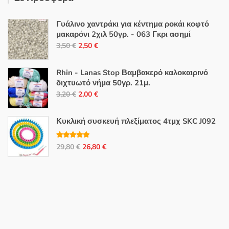
Γυάλινο χαντράκι για κέντημα ροκάι κοφτό
μακαρόνι 2χιλ 50γρ. - 063 Γκρι ασημί
Original
Η
3,50
€
2,50
€
price
τρέχουσα
was:
τιμή
Rhin - Lanas Stop Βαμβακερό καλοκαιρινό
3,50 €.
είναι:
διχτυωτό νήμα 50γρ. 21μ.
Original
Η
2,50 €.
3,20
€
2,00
€
price
τρέχουσα
was:
τιμή
Κυκλική συσκευή πλεξίματος 4τμχ SKC J092
3,20 €.
είναι:
2,00 €.
Βαθμολογή
Original
Η
29,80
€
26,80
€
θηκε με
5.00
από 5
price
τρέχουσα
was:
τιμή
29,80 €.
είναι:
26,80 €.