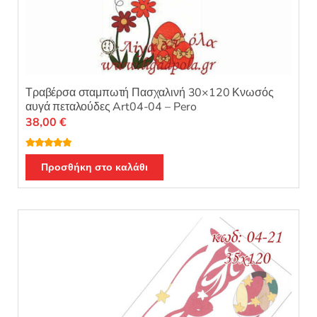
Τραβέρσα σταμπωτή Πασχαλινή 30×120 Κνωσός
αυγά πεταλούδες Art04-04 – Pero
38,00
€
Βαθμολογή
θηκε με
5.00
Προσθήκη στο καλάθι
από 5