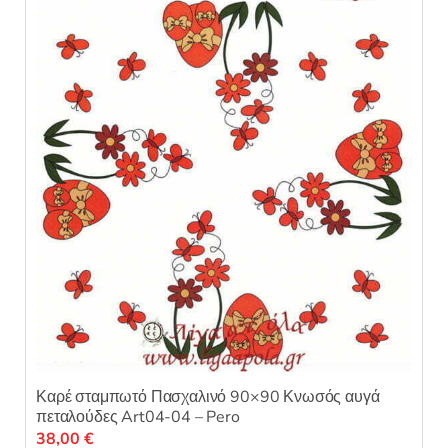
στη
σελίδα
του
προϊόντος
Καρέ σταμπωτό Πασχαλινό 90×90 Κνωσός αυγά
πεταλούδες Art04-04 – Pero
38,00
€