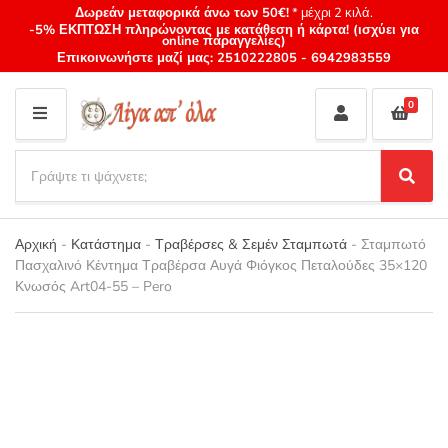
Δωρεάν μεταφορικά άνω των 50€!
* μέχρι 2 κιλά.
-5% ΕΚΠΤΩΣΗ πληρώνοντας με κατάθεση ή κάρτα! (ισχύει για
online παραγγελίες)
Επικοινωνήστε μαζί μας:
2510222805
-
6942983559
0
M
E
S
N
e
S
Category
U
a
e
name
a
r
r
Αρχική
-
Κατάστημα
-
Τραβέρσες & Σεμέν Σταμπωτά
-
Σταμπωτό
c
c
Πασχαλινό Κέντημα Τραβέρσα Αυγά Φιόγκος Πεταλούδες 35×120
h
h
Κνωσός Art04-55 – Pero
p
r
o
d
u
c
t
s