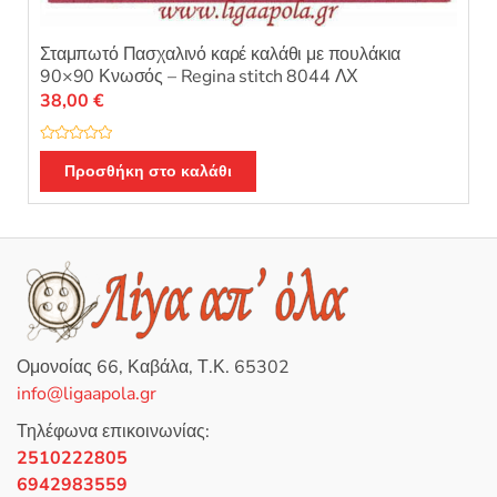
Σταμπωτό Πασχαλινό καρέ καλάθι με πουλάκια
90×90 Κνωσός – Regina stitch 8044 ΛΧ
38,00
€
Β
α
Προσθήκη στο καλάθι
θ
μ
ο
λ
ο
γ
ή
θ
η
κ
ε
μ
ε
0
Ομονοίας 66, Καβάλα, Τ.Κ. 65302
α
π
info@ligaapola.gr
ό
5
Τηλέφωνα επικοινωνίας:
2510222805
6942983559