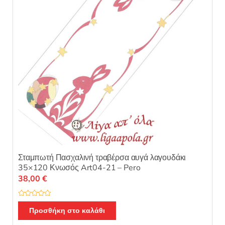
Σταμπωτή Πασχαλινή τραβέρσα αυγά λαγουδάκι
35×120 Κνωσός Art04-21 – Pero
38,00
€
Β
α
Προσθήκη στο καλάθι
θ
μ