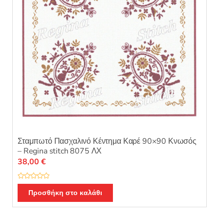
Σταμπωτό Πασχαλινό Κέντημα Καρέ 90×90 Κνωσός
– Regina stitch 8075 ΛΧ
38,00
€
Β
α
Προσθήκη στο καλάθι
θ
μ
ο
λ