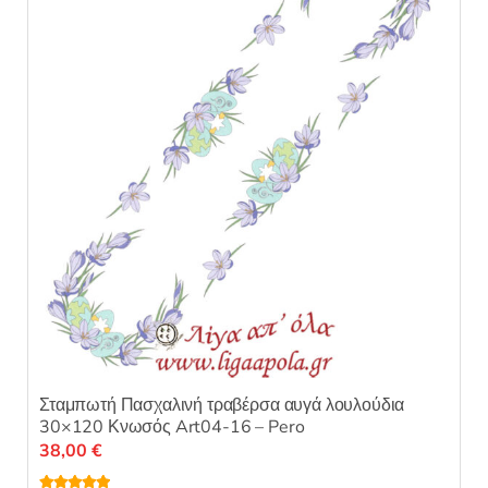
σελίδα
του
προϊόντος
Σταμπωτή Πασχαλινή τραβέρσα αυγά λουλούδια
30×120 Κνωσός Art04-16 – Pero
38,00
€