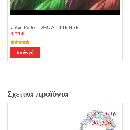
Coton Perle – DMC Art 115 No 5
3,00
€
Βαθμολογή
Αυτό
θηκε με
5.00
Επιλογή
από 5
το
προϊόν
έχει
πολλαπλές
παραλλαγές.
Οι
Σχετικά προϊόντα
επιλογές
μπορούν
να
επιλεγούν
στη