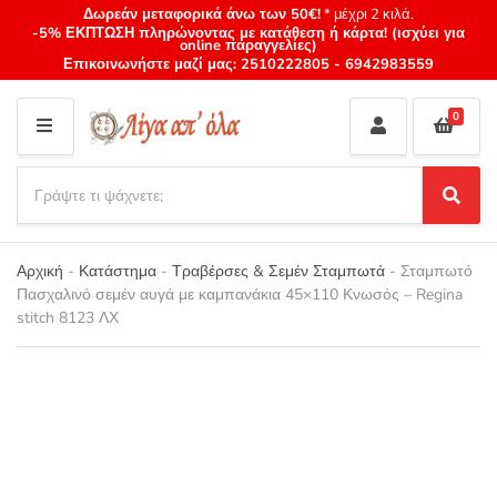
Δωρεάν μεταφορικά άνω των 50€!
* μέχρι 2 κιλά.
-5% ΕΚΠΤΩΣΗ πληρώνοντας με κατάθεση ή κάρτα! (ισχύει για
online παραγγελίες)
Επικοινωνήστε μαζί μας:
2510222805
-
6942983559
0
M
E
S
N
e
S
Category
U
a
e
name
a
r
r
Αρχική
-
Κατάστημα
-
Τραβέρσες & Σεμέν Σταμπωτά
-
Σταμπωτό
c
c
Πασχαλινό σεμέν αυγά με καμπανάκια 45×110 Κνωσός – Regina
h
h
stitch 8123 ΛΧ
p
r
o
d
u
c
t
s