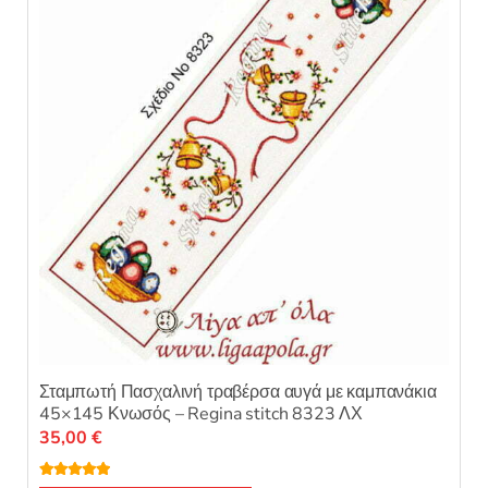
μπορούν
να
επιλεγούν
στη
σελίδα
του
προϊόντος
Σταμπωτή Πασχαλινή τραβέρσα αυγά με καμπανάκια
45×145 Κνωσός – Regina stitch 8323 ΛΧ
35,00
€