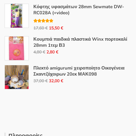
Κόφτης υφασμάτων 28mm Sewmate DW-
RC028A (+video)
Βαθμολογή
Original
Η
17,60
€
15,50
€
θηκε με
5.00
από 5
price
τρέχουσα
Κουμπιά παιδικά πλαστικά Winx πορτοκαλί
was:
τιμή
28mm 1τεμ Β3
17,60 €.
είναι:
Original
Η
4,80
€
2,80
€
15,50 €.
price
τρέχουσα
was:
τιμή
Πλεκτό amigurumi χειροποίητο Οικογένεια
4,80 €.
είναι:
Σκαντζόχοιρων 20εκ ΜΑΚ098
Original
Η
2,80 €.
37,00
€
32,00
€
price
τρέχουσα
was:
τιμή
37,00 €.
είναι:
32,00 €.
Πληροφορίες