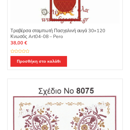
Τραβέρσα σταμπωτή Πασχαλινή αυγά 30×120
Κνωσός Art04-08 – Pero
38,00
€
Β
α
Προσθήκη στο καλάθι
θ
μ
ο
λ
ο
γ
ή
θ
η
κ
ε
μ
ε
0
α
π
ό
5