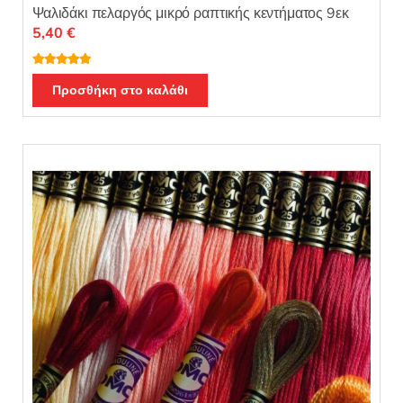
Ψαλιδάκι πελαργός μικρό ραπτικής κεντήματος 9εκ
5,40
€
Βαθμολογή
θηκε με
5.00
Προσθήκη στο καλάθι
από 5