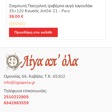
Σταμπωτή Πασχαλινή τραβέρσα αυγά λαγουδάκι
35×120 Κνωσός Art04-21 – Pero
38,00
€
Β
α
Προσθήκη στο καλάθι
θ
μ
ο
λ
ο
γ
ή
θ
η
κ
ε
μ
ε
0
Ομονοίας 66, Καβάλα, Τ.Κ. 65302
α
π
info@ligaapola.gr
ό
5
Τηλέφωνα επικοινωνίας:
2510222805
6942983559