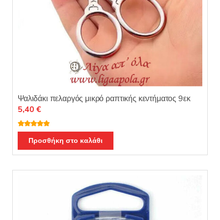
προϊόντος
Ψαλιδάκι πελαργός μικρό ραπτικής κεντήματος 9εκ
5,40
€
Βαθμολογή
θηκε με
5.00
Προσθήκη στο καλάθι
από 5