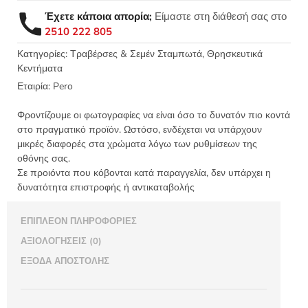
38x60
Έχετε κάποια απορία;
Είμαστε στη διάθεσή σας στο
Κνωσός
2510 222 805
σταυρός
λουλούδια
Κατηγορίες:
Τραβέρσες & Σεμέν Σταμπωτά
,
Θρησκευτικά
Κεντήματα
Art2
-
Εταιρία:
Pero
Pero
ποσότητα
Φροντίζουμε οι φωτογραφίες να είναι όσο το δυνατόν πιο κοντά
στο πραγματικό προϊόν. Ωστόσο, ενδέχεται να υπάρχουν
μικρές διαφορές στα χρώματα λόγω των ρυθμίσεων της
οθόνης σας.
Σε προιόντα που κόβονται κατά παραγγελία, δεν υπάρχει η
δυνατότητα επιστροφής ή αντικαταβολής
ΕΠΙΠΛΈΟΝ ΠΛΗΡΟΦΟΡΊΕΣ
ΑΞΙΟΛΟΓΉΣΕΙΣ (0)
ΈΞΟΔΑ ΑΠΟΣΤΟΛΉΣ