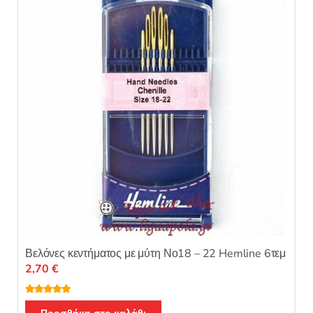
Βελόνες κεντήματος με μύτη Νο18 – 22 Hemline 6τεμ
2,70
€
Βαθμολογή
θηκε με
5.00