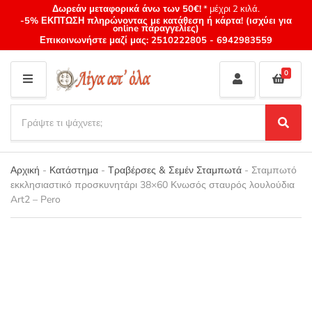
Δωρεάν μεταφορικά άνω των 50€!
* μέχρι 2 κιλά.
-5% ΕΚΠΤΩΣΗ πληρώνοντας με κατάθεση ή κάρτα! (ισχύει για
online παραγγελίες)
Επικοινωνήστε μαζί μας:
2510222805
-
6942983559
0
M
E
S
N
e
S
Category
U
a
e
name
a
r
r
Αρχική
-
Κατάστημα
-
Τραβέρσες & Σεμέν Σταμπωτά
-
Σταμπωτό
c
c
εκκλησιαστικό προσκυνητάρι 38×60 Κνωσός σταυρός λουλούδια
h
h
Art2 – Pero
p
r
o
d
u
c
t
s