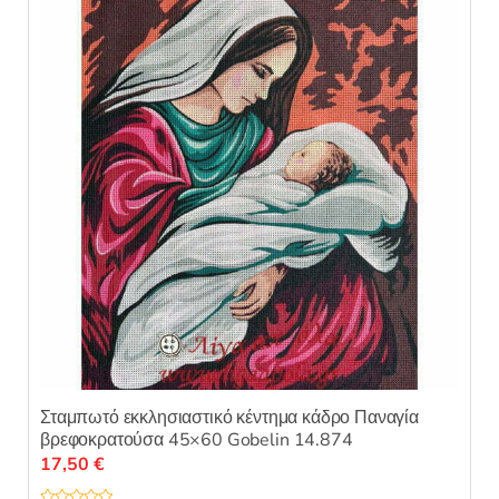
σελίδα
του
προϊόντος
Σταμπωτό εκκλησιαστικό κέντημα κάδρο Παναγία
βρεφοκρατούσα 45×60 Gobelin 14.874
17,50
€