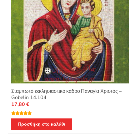
Σταμπωτό εκκλησιαστικό κάδρο Παναγία Χριστός –
Gobelin 14.104
17,80
€
Βαθμολογή
θηκε με
5.00
Προσθήκη στο καλάθι
από 5