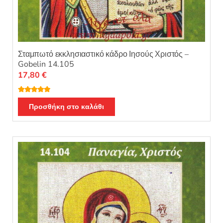
Σταμπωτό εκκλησιαστικό κάδρο Ιησούς Χριστός –
Gobelin 14.105
17,80
€
Βαθμολογή
θηκε με
5.00
Προσθήκη στο καλάθι
από 5