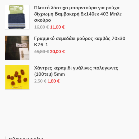
Πλεκτό λάστιχο μπορντούρα για ρούχα
δίχρωμη Βαμβακερή 8x140εκ 403 Μπλε
σκούρο
Original
Η
16,80
€
11,00
€
price
τρέχουσα
Γραμμικό σεμεδάκι μαύρος καμβάς 70x30
was:
τιμή
Κ76-1
16,80 €.
είναι:
Original
Η
45,80
€
20,00
€
11,00 €.
price
τρέχουσα
was:
τιμή
Χάντρες κεραμιδί γυάλινες πολύγωνες
45,80 €.
είναι:
(100τεμ) 5mm
Original
Η
20,00 €.
2,50
€
1,80
€
price
τρέχουσα
was:
τιμή
2,50 €.
είναι:
1,80 €.