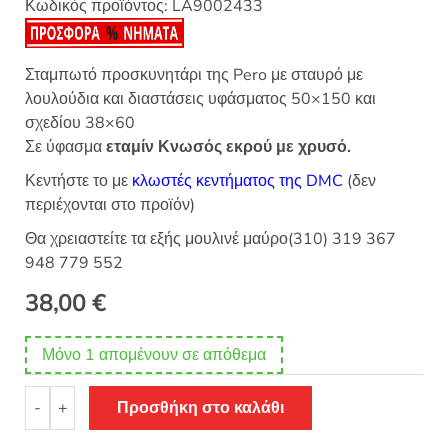
Κωδικός προϊόντος:
LA9002433
Σταμπωτό προσκυνητάρι της Pero με σταυρό με
λουλούδια και διαστάσεις υφάσματος 50×150 και
σχεδίου 38×60
Σε ύφασμα
εταμίν Κνωσός εκρού με χρυσό.
Κεντήστε το με
κλωστές κεντήματος της DMC
(δεν
περιέχονται στο προϊόν)
Θα χρειαστείτε τα εξής μουλινέ μαύρο(310) 319 367
948 779 552
38,00
€
Μόνο 1 απομένουν σε απόθεμα
Σταμπωτό
-
+
Προσθήκη στο καλάθι
εκκλησιαστικό
προσκυνητάρι