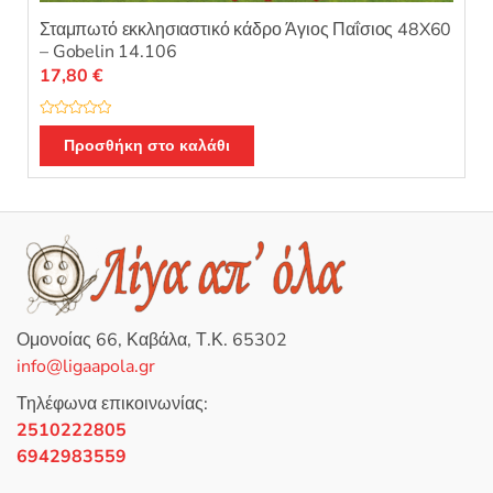
Σταμπωτό εκκλησιαστικό κάδρο Άγιος Παΐσιος 48X60
– Gobelin 14.106
17,80
€
Β
α
Προσθήκη στο καλάθι
θ
μ
ο
λ
ο
γ
ή
θ
η
κ
ε
μ
ε
0
Ομονοίας 66, Καβάλα, Τ.Κ. 65302
α
π
info@ligaapola.gr
ό
5
Τηλέφωνα επικοινωνίας:
2510222805
6942983559