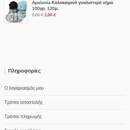
was:
τιμή
Apolonia Καλοκαιρινό γυαλιστερό νήμα
28,50 €.
είναι:
100γρ. 120μ.
Original
Η
17,00 €.
5,80
€
2,00
€
price
τρέχουσα
was:
τιμή
5,80 €.
είναι:
2,00 €.
Πληροφορίες
Ο λογαριασμός μου
Τρόποι αποστολής
Τρόποι πληρωμής