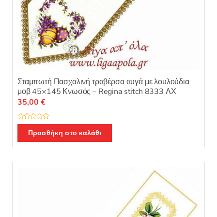
Σταμπωτή Πασχαλινή τραβέρσα αυγά με λουλούδια
μοβ 45×145 Κνωσός – Regina stitch 8333 ΛΧ
35,00
€
Β
α
Προσθήκη στο καλάθι
θ
μ
ο
λ
ο
γ
ή
θ
η
κ
ε
μ
ε
0