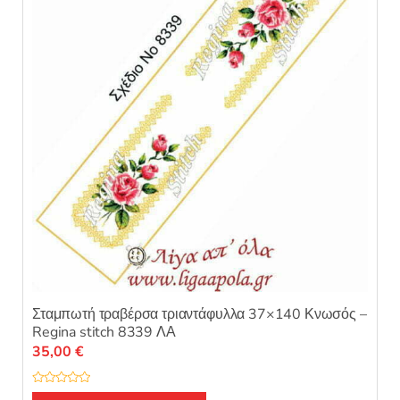
α
π
ό
5
Σταμπωτή τραβέρσα τριαντάφυλλα 37×140 Κνωσός –
Regina stitch 8339 ΛΑ
35,00
€
Β