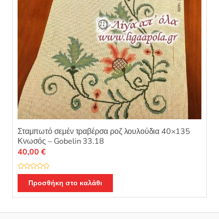
Σταμπωτό σεμέν τραβέρσα ροζ λουλούδια 40×135
Κνωσός – Gobelin 33.18
40,00
€
Β
α
Προσθήκη στο καλάθι
θ
μ
ο
λ
ο
γ