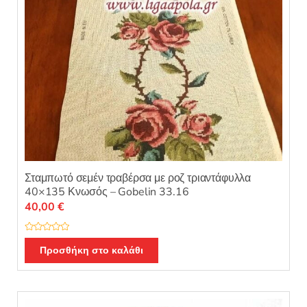
Σταμπωτό σεμέν τραβέρσα με ροζ τριαντάφυλλα
40×135 Κνωσός – Gobelin 33.16
40,00
€
Β
α
Προσθήκη στο καλάθι
θ
μ
ο
λ
ο
γ
ή