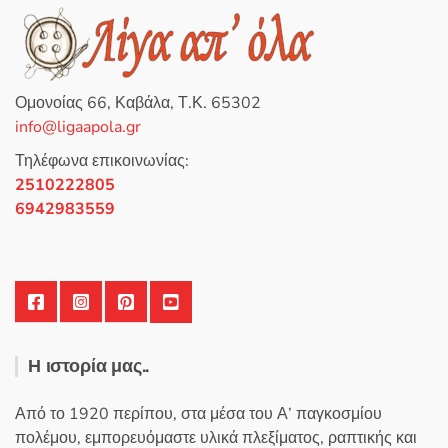
ή
θ
η
κ
ε
μ
ε
0
Ομονοίας 66, Καβάλα, Τ.Κ. 65302
α
π
info@ligaapola.gr
ό
5
Τηλέφωνα επικοινωνίας:
2510222805
6942983559
Η ιστορία μας..
Από το 1920 περίπου, στα μέσα του Α’ παγκοσμίου
πολέμου, εμπορευόμαστε υλικά πλεξίματος, ραπτικής και