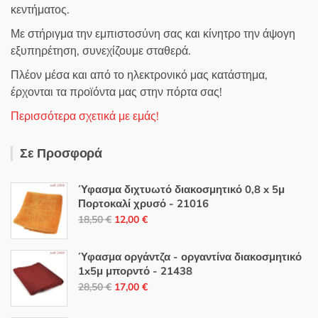
κεντήματος.
Με στήριγμα την εμπιστοσύνη σας και κίνητρο την άψογη
εξυπηρέτηση, συνεχίζουμε σταθερά.
Πλέον μέσα και από το ηλεκτρονικό μας κατάστημα,
έρχονται τα προϊόντα μας στην πόρτα σας!
Περισσότερα σχετικά με εμάς!
Σε Προσφορά
Ύφασμα διχτυωτό διακοσμητικό 0,8 x 5μ
Πορτοκαλί χρυσό - 21016
Original
Η
18,50
€
12,00
€
price
τρέχουσα
was:
τιμή
Ύφασμα οργάντζα - οργαντίνα διακοσμητικό
18,50 €.
είναι:
1x5μ μπορντό - 21438
Original
Η
12,00 €.
28,50
€
17,00
€
price
τρέχουσα