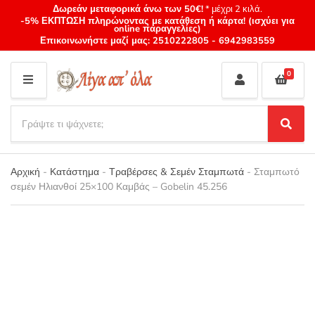
Δωρεάν μεταφορικά άνω των 50€!
* μέχρι 2 κιλά.
-5% ΕΚΠΤΩΣΗ πληρώνοντας με κατάθεση ή κάρτα! (ισχύει για
online παραγγελίες)
Επικοινωνήστε μαζί μας:
2510222805
-
6942983559
0
M
E
S
N
e
S
Category
U
a
e
name
a
r
r
Αρχική
-
Κατάστημα
-
Τραβέρσες & Σεμέν Σταμπωτά
-
Σταμπωτό
c
c
σεμέν Ηλιανθοί 25×100 Καμβάς – Gobelin 45.256
h
h
p
r
o
d
u
c
t
s